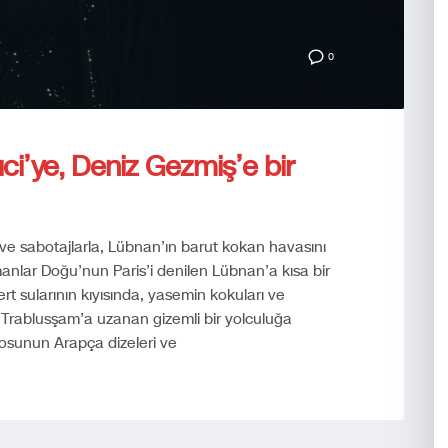
0
ci’ye, Deniz Gezmiş’e bir
ast ve sabotajlarla, Lübnan’ın barut kokan havasını
amanlar Doğu’nun Paris’i denilen Lübnan’a kısa bir
ert sularının kıyısında, yasemin kokuları ve
 Trablusşam’a uzanan gizemli bir yolculuğa
tosunun Arapça dizeleri ve