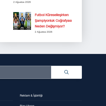
2 Ağustos 2026
Futbol Küreselleşirken
Şampiyonluk Coğrafyası
Neden Değişmiyor?
2 Ağustos 2026
Reklam & İşbirliği
Bize Ulaşın