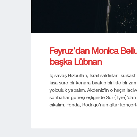
Feyruz’dan Monica Bellu
başka Lübnan
İç savaş Hizbullah, İsrail saldırıları, suik
kısa süre bir kenara bırakıp birlikte bir z
yolculuk yapalım. Akdeniz’in o hırçın laciv
sonbahar güneşi eşliğinde Sur (Tyre)’dan
çıkalım. Fonda, Rodrigo’nun gitar konçer