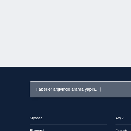
Haberler arşivinde arama yapın...
Siyaset
Arşiv
Ekonomi
English