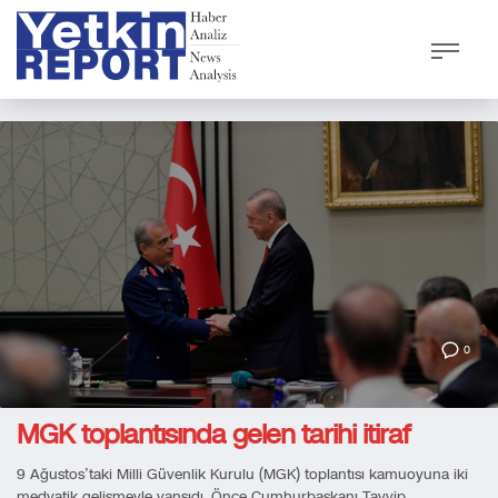
0
MGK toplantısında gelen tarihi itiraf
9 Ağustos’taki Milli Güvenlik Kurulu (MGK) toplantısı kamuoyuna iki
medyatik gelişmeyle yansıdı. Önce Cumhurbaşkanı Tayyip