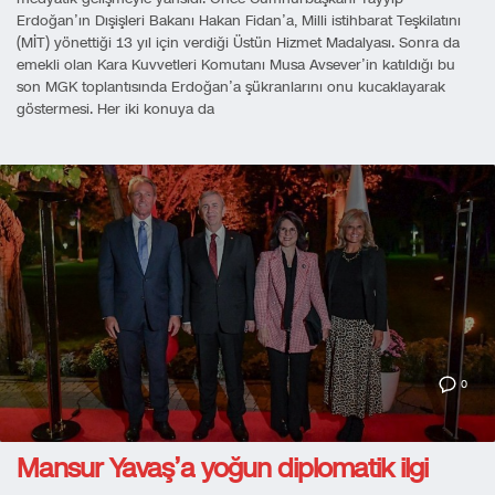
Erdoğan’ın Dışişleri Bakanı Hakan Fidan’a, Milli istihbarat Teşkilatını
(MİT) yönettiği 13 yıl için verdiği Üstün Hizmet Madalyası. Sonra da
emekli olan Kara Kuvvetleri Komutanı Musa Avsever’in katıldığı bu
son MGK toplantısında Erdoğan’a şükranlarını onu kucaklayarak
göstermesi. Her iki konuya da
0
Mansur Yavaş’a yoğun diplomatik ilgi