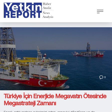
0
Türkiye İçin Enerjide Megavatın Ötesinde
Megastrateji Zamanı