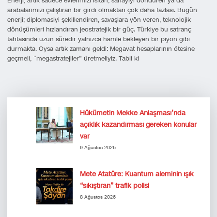
Enerji, artık sadece evlerimizi ısıtan, sanayiyi döndüren ya da
arabalarımızı çalıştıran bir girdi olmaktan çok daha fazlası. Bugün
enerji; diplomasiyi şekillendiren, savaşlara yön veren, teknolojik
dönüşümleri hızlandıran jeostratejik bir güç. Türkiye bu satranç
tahtasında uzun süredir yalnızca hamle bekleyen bir piyon gibi
durmakta. Oysa artık zamanı geldi: Megavat hesaplarının ötesine
geçmeli, “megastratejiler” üretmeliyiz. Tabii ki
Hükümetin Mekke Anlaşması’nda
açıklık kazandırması gereken konular
var
9 Ağustos 2026
Mete Atatüre: Kuantum aleminin ışık
“sıkıştıran” trafik polisi
8 Ağustos 2026