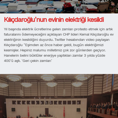
Kılıçdaroğlu’nun evinin elektriği kesildi
Yıl başında elektrik ücretlerine gelen zamları protesto etmek için artık
faturalarını ödemeyeceğini açıklayan CHP lideri Kemal Kılıçdaroğlu ev
elektriğinin kesildiğini duyurdu. Twitter hesabından video paylaşan
Kılıçdaroğlu “Eşimden az önce haber geldi, bugün elektriğimizi
kesmişler. Hepiniz malumu milletimiz çok zor günlerden geçiyor.
Hanelerin belini büktüler enerjiye yaptıkları zamlar 3 yılda yüzde
400’ü aştı. ‘Geri çekin zamları’