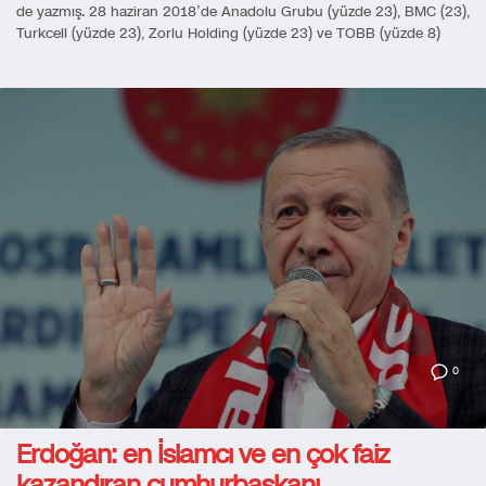
de yazmış. 28 haziran 2018’de Anadolu Grubu (yüzde 23), BMC (23),
Turkcell (yüzde 23), Zorlu Holding (yüzde 23) ve TOBB (yüzde 8)
0
Erdoğan: en İslamcı ve en çok faiz
kazandıran cumhurbaşkanı