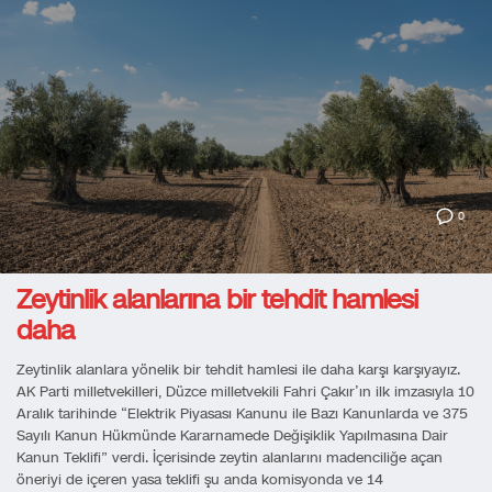
0
Zeytinlik alanlarına bir tehdit hamlesi
daha
Zeytinlik alanlara yönelik bir tehdit hamlesi ile daha karşı karşıyayız.
AK Parti milletvekilleri, Düzce milletvekili Fahri Çakır’ın ilk imzasıyla 10
Aralık tarihinde “Elektrik Piyasası Kanunu ile Bazı Kanunlarda ve 375
Sayılı Kanun Hükmünde Kararnamede Değişiklik Yapılmasına Dair
Kanun Teklifi” verdi. İçerisinde zeytin alanlarını madenciliğe açan
öneriyi de içeren yasa teklifi şu anda komisyonda ve 14