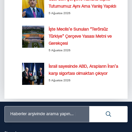
Tutumumuz Aynı Ama Yanlış Yapıldı
5 Ağustos 2026
İşte Meclis’e Sunulan “Terörsüz
Türkiye” Çerçeve Yasası Metni ve
Gerekçesi
5 Ağustos 2026
İsrail sayesinde ABD, Arapların İran’a
karşı sigortası olmaktan çıkıyor
5 Ağustos 2026
Haberler arşivinde arama yapın...