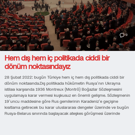
0
Hem dış hem iç politikada ciddi bir
dönüm noktasındayız
28 Şubat 2022: bugün Türkiye hem iç hem dış politikada ciddi bir
dönüm noktasında.Dış politikada hükümetin Rusya’nın Ukrayna
istilası karşısında 1936 Montreux (Montrö) Boğazlar Sözleşmesini
uygulamaya karar vermesi kuşkusuz en önemli gelişme. Sözleşmenin
19’uncu maddesine göre Rus gemilerinin Karadeniz’e geçişine
kısıtlama getirecek bu karar uluslararası dengeler üzerinde ve bugün
Rusya-Belarus sınırında başlayacak ateşkes görüşmesi üzerinde