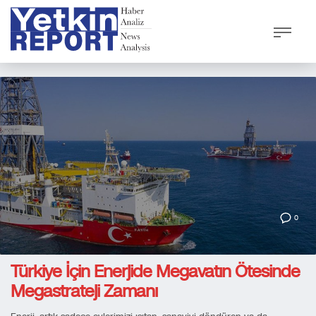
0
Türkiye İçin Enerjide Megavatın Ötesinde
Megastrateji Zamanı