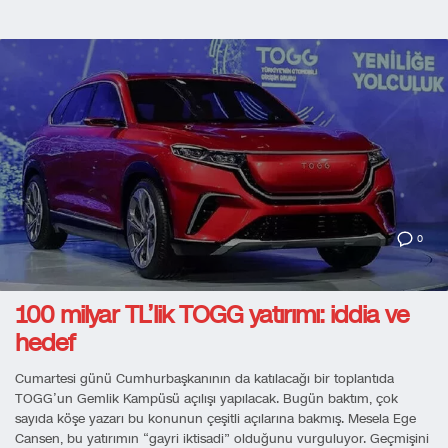
0
100 milyar TL’lik TOGG yatırımı: iddia ve
hedef
Cumartesi günü Cumhurbaşkanının da katılacağı bir toplantıda
TOGG’un Gemlik Kampüsü açılışı yapılacak. Bugün baktım, çok
sayıda köşe yazarı bu konunun çeşitli açılarına bakmış. Mesela Ege
Cansen, bu yatırımın “gayri iktisadi” olduğunu vurguluyor. Geçmişini