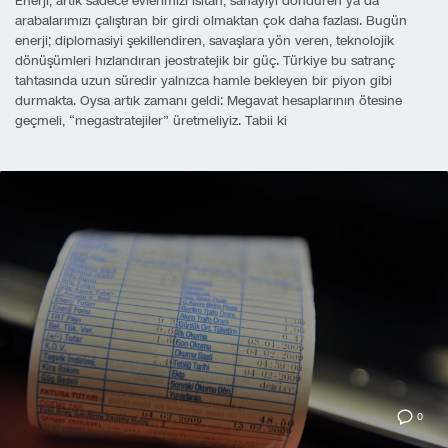
Enerji, artık sadece evlerimizi ısıtan, sanayiyi döndüren ya da
arabalarımızı çalıştıran bir girdi olmaktan çok daha fazlası. Bugün
enerji; diplomasiyi şekillendiren, savaşlara yön veren, teknolojik
dönüşümleri hızlandıran jeostratejik bir güç. Türkiye bu satranç
tahtasında uzun süredir yalnızca hamle bekleyen bir piyon gibi
durmakta. Oysa artık zamanı geldi: Megavat hesaplarının ötesine
geçmeli, “megastratejiler” üretmeliyiz. Tabii ki
0