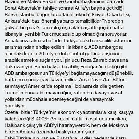
Hazine ve Maliye Bakanı ve Cumhurbaşkanının damadı
Berat Albayrak’ın tahliye sonrası Atilla’yı başına getirdiği
Borsa İstanbul bugünlerde tarihi rekorlar kırıyor. O kadar ki,
Ankara’daki bazı önemli yabancı temsilcilikler “Nereden
geliyor bu para?” amaçlı çalışmalar başlattı geçen hafta
itibarıyla; yeni bir Türk mucizesi olup olmadığını soruyorlar.
Ancak ceza alması halinde Türkiye’deki bankacılık sistemini
sarsmasından endişe edilen Halkbank, ABD ambargosu
altındaki İran’ın 20 milyar dolar petrol gelirine erişimine
aracılık etmekle suçlanıyor. İşin ucu Reza Zarrab davasına
dek uzanıyor. Bunu haksız bulabilir, Erdoğan’ın dediği gibi
ABD ambargosunun Türkiye’yi bağlamayacağını düşünebilir,
hatta bu münazarayı kazanabiliriz. Ama Davos’ta “Bütün
sermayeyi Amerika’da toplama” iddiasını da dile getiren
Trump’ın buna aldırmayacağını, zaten bu davaya yasal
yollardan müdahale edemeyeceğini de varsaymak
gerekiyor.
Özetle, bizler Türkiye’nin ekonomik yaptırımlarla karşı karşıya
kalabileceği S-400/F-35 krizini mutlu-mesut unutmuşken,
Halkbank çıkışıyla ABD’yi hatırlayıverdik, hem de Moskova
birden Ankara üzerinde baskıyı artırmışken.
Tabii Türkiye’nin İran ve Rusya’yla ilişkiler nedeniyle karşı