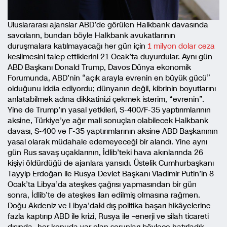
Uluslararası ajanslar ABD’de görülen Halkbank davasında
savcıların, bundan böyle Halkbank avukatlarının
duruşmalara katılmayacağı her gün için
1 milyon dolar ceza
kesilmesini talep ettiklerini 21 Ocak’ta duyurdular. Aynı gün
ABD Başkanı Donald Trump, Davos Dünya ekonomik
Forumunda, ABD’nin “açık arayla evrenin en büyük gücü”
olduğunu iddia ediyordu; dünyanın değil, kibrinin boyutlarını
anlatabilmek adına dikkatinizi çekmek isterim, “evrenin”.
Yine de Trump’ın yasal yetkileri, S-400/F-35 yaptırımlarının
aksine, Türkiye’ye ağır mali sonuçları olabilecek Halkbank
davası, S-400 ve F-35 yaptırımlarının aksine ABD Başkanının
yasal olarak müdahale edemeyeceği bir alandı. Yine aynı
gün Rus savaş uçaklarının, İdlib’teki hava akınlarında 26
kişiyi öldürdüğü de ajanlara yansıdı. Üstelik Cumhurbaşkanı
Tayyip Erdoğan ile Rusya Devlet Başkanı Vladimir Putin’in 8
Ocak’ta Libya’da ateşkes çağrısı yapmasından bir gün
sonra, İdlib’te de ateşkes ilan edilmiş olmasına rağmen.
Doğu Akdeniz ve Libya’daki dış politika başarı hikâyelerine
fazla kaptırıp ABD ile krizi, Rusya ile –enerji ve silah ticareti
dışında- her konuda var olan sorunları böylece hatırladık.