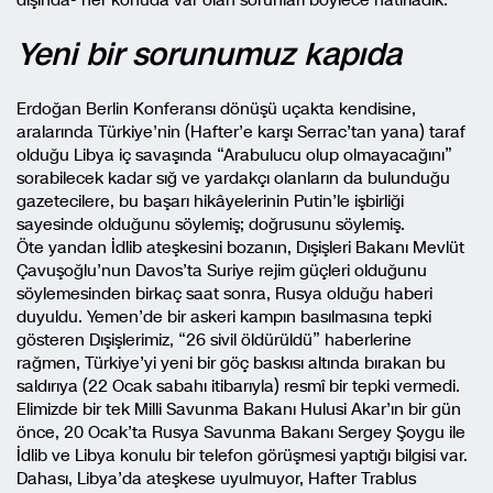
Yeni bir sorunumuz kapıda
Erdoğan Berlin Konferansı dönüşü uçakta kendisine,
aralarında Türkiye’nin (Hafter’e karşı Serrac’tan yana) taraf
olduğu Libya iç savaşında “Arabulucu olup olmayacağını”
sorabilecek kadar sığ ve yardakçı olanların da bulunduğu
gazetecilere, bu başarı hikâyelerinin Putin’le işbirliği
sayesinde olduğunu söylemiş; doğrusunu söylemiş.
Öte yandan İdlib ateşkesini bozanın, Dışişleri Bakanı Mevlüt
Çavuşoğlu’nun Davos’ta Suriye rejim güçleri olduğunu
söylemesinden birkaç saat sonra, Rusya olduğu haberi
duyuldu. Yemen’de bir askeri kampın basılmasına tepki
gösteren Dışişlerimiz, “26 sivil öldürüldü” haberlerine
rağmen, Türkiye’yi yeni bir göç baskısı altında bırakan bu
saldırıya (22 Ocak sabahı itibarıyla) resmî bir tepki vermedi.
Elimizde bir tek Milli Savunma Bakanı Hulusi Akar’ın bir gün
önce, 20 Ocak’ta Rusya Savunma Bakanı Sergey Şoygu ile
İdlib ve Libya konulu bir telefon görüşmesi yaptığı bilgisi var.
Dahası, Libya’da ateşkese uyulmuyor, Hafter Trablus