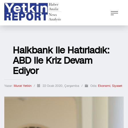
Halkbank Ile Hatırladık:
ABD Ile Kriz Devam
Ediyor
Yazar:
Murat Yetkin
/
22 Ocak 2020, Çarşamba
/
Oda:
Ekonomi
,
Siyaset