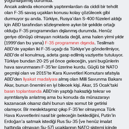
yoğunlaştırmış durumda.
Ancak aslında ekonomik yaptırımlardan da ciddi bir tehdit
olan F-35 savaş uçakları konusu kolay çözülecek gibi
durmuyor şu anda. Türkiye, Rusya’dan S-400 füzeleri aldığı
için ABD tarafından sözleşmelere aykırı bir şekilde ortağı
olduğu F-35 programından dışlanmış durumda. Henüz
geriye dönüşü olmayan noktada değil, ama halen yirmi yıldır
(1999’dan bu yana)
F-35 programının dışında
. Teslimatı
ABD’de yapılan iki F-35 uçağı da Türkiye’ye gönderilmiyor,
ABD’de el konulmuş, adeta gasp edilmiş vaziyette tutuluyor.
Türkiye bundan 20-25 yıl önce geleceğin, yani bugünlerin
hava savunmasını F-35’ler üzerine kurdu. Güçlü bir NATO
geçmişi olan ve 2015’te Kara Kuvvetleri Komutanı sıfatıyla
ABD’den
liyakat madalyası
almış olan Milli Savunma Bakanı
Akar, bunun önemini en iyi bilecek kişi. Akar, 15 Ocak’taki
basın toplantısında
ABD’nin yaptığı haksızlığı tekrar ve
ayrıntılarıyla anlatmış ama bu konuda da münazarayı
kazanacak olsanız dahi bunun size somut bir getirisi
olamıyor. Bir meslektaşımız çıkıp F-35’ler olmayınca Türk
Hava Kuvvetlerini nasıl bir geleceğin beklediğini, Putin’in
Erdoğan’a satmak istediği Rus Su-35 (ve henüz imalat
hattında olmayan Su-57) uçaklarının NATO sistemi içinde