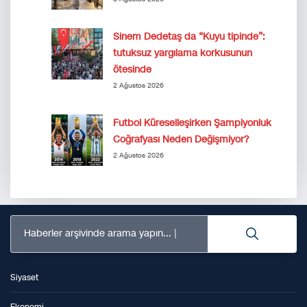
Sinem Dedetaş da “Kuyu tipinde”:
tutuksuz yargılama korkusunun
ötesinde
2 Ağustos 2026
Futbol Küreselleşirken Şampiyonluk
Coğrafyası Neden Değişmiyor?
2 Ağustos 2026
Haberler arşivinde arama yapın...
Siyaset
Ekonomi