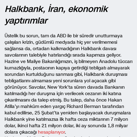
Halkbank, İran, ekonomik
yaptırımlar
Üstelik bu sorun, tam da ABD ile bir süredir unutturmaya
çalışılan krizin, güdümlü medyada hiç yer verilmemesi
sağlansa da, ortadan kalkmadığının Halkbank davası
savcılarının talebiyle hatırlandığı sırada kapımıza geliyor.
Hazine ve Maliye Bakanlığımızın, iş bilmeyen Anadolu tüccarı
kurnazlığıyla, postacının kapıya getirdiği tebligatı almayarak
sorundan kurtulduğunu sanması gibi, Halkbank duruşması
tebligatlarını almaması yeni sorunlara yol açacak gibi
görünüyor. Savcılar, New York’ta süren davada Bankanın
katılmadığı her duruşma için verilecek cezanın iki katına
çıkarılmasını da talep etmiş. Bu talep, daha önce Hakan
Atilla’yı mahkûm eden yargıç Richard Berman tarafından
kabul edilirse, 25 Şubat’ta yeniden başlayacak duruşmalara
Halkbank yine katılmazsa ilk hafta ceza miktarının 7 milyon
dolar, ikinci hafta 21 milyon dolar, iki ay sonunda 1,8 milyar
dolara çıkacağı
hesaplanıyor
.