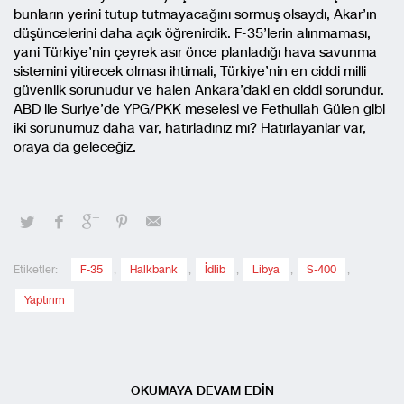
bunların yerini tutup tutmayacağını sormuş olsaydı, Akar’ın
düşüncelerini daha açık öğrenirdik. F-35’lerin alınmaması,
yani Türkiye’nin çeyrek asır önce planladığı hava savunma
sistemini yitirecek olması ihtimali, Türkiye’nin en ciddi milli
güvenlik sorunudur ve halen Ankara’daki en ciddi sorundur.
ABD ile Suriye’de YPG/PKK meselesi ve Fethullah Gülen gibi
iki sorunumuz daha var, hatırladınız mı? Hatırlayanlar var,
oraya da geleceğiz.
Etiketler:
F-35
,
Halkbank
,
İdlib
,
Libya
,
S-400
,
Yaptırım
OKUMAYA DEVAM EDİN