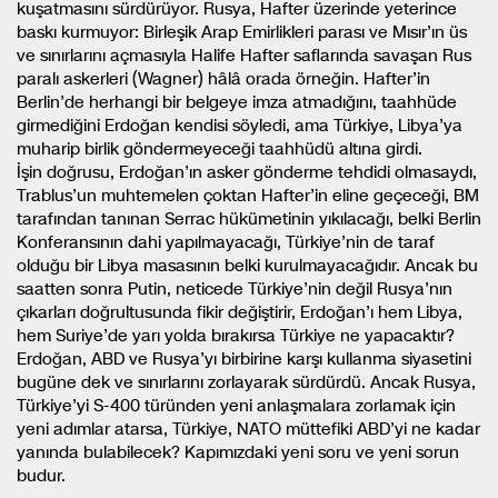
kuşatmasını sürdürüyor. Rusya, Hafter üzerinde yeterince
baskı kurmuyor: Birleşik Arap Emirlikleri parası ve Mısır’ın üs
ve sınırlarını açmasıyla Halife Hafter saflarında savaşan Rus
paralı askerleri (Wagner) hâlâ orada örneğin. Hafter’in
Berlin’de herhangi bir belgeye imza atmadığını, taahhüde
girmediğini Erdoğan kendisi söyledi, ama Türkiye, Libya’ya
muharip birlik göndermeyeceği taahhüdü altına girdi.
İşin doğrusu, Erdoğan’ın asker gönderme tehdidi olmasaydı,
Trablus’un muhtemelen çoktan Hafter’in eline geçeceği, BM
tarafından tanınan Serrac hükümetinin yıkılacağı, belki Berlin
Konferansının dahi yapılmayacağı, Türkiye’nin de taraf
olduğu bir Libya masasının belki kurulmayacağıdır. Ancak bu
saatten sonra Putin, neticede Türkiye’nin değil Rusya’nın
çıkarları doğrultusunda fikir değiştirir, Erdoğan’ı hem Libya,
hem Suriye’de yarı yolda bırakırsa Türkiye ne yapacaktır?
Erdoğan, ABD ve Rusya’yı birbirine karşı kullanma siyasetini
bugüne dek ve sınırlarını zorlayarak sürdürdü. Ancak Rusya,
Türkiye’yi S-400 türünden yeni anlaşmalara zorlamak için
yeni adımlar atarsa, Türkiye, NATO müttefiki ABD’yi ne kadar
yanında bulabilecek? Kapımızdaki yeni soru ve yeni sorun
budur.