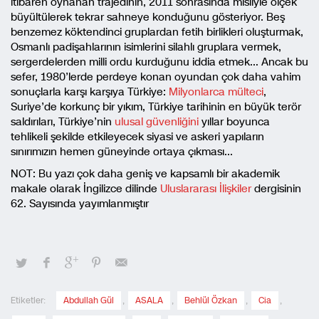
itibaren oynanan trajedinin, 2011 sonrasında misliyle ölçek
büyültülerek tekrar sahneye konduğunu gösteriyor. Beş
benzemez köktendinci gruplardan fetih birlikleri oluşturmak,
Osmanlı padişahlarının isimlerini silahlı gruplara vermek,
sergerdelerden milli ordu kurduğunu iddia etmek… Ancak bu
sefer, 1980’lerde perdeye konan oyundan çok daha vahim
sonuçlarla karşı karşıya Türkiye:
Milyonlarca mülteci
,
Suriye’de korkunç bir yıkım, Türkiye tarihinin en büyük terör
saldırıları, Türkiye’nin
ulusal güvenliğini
yıllar boyunca
tehlikeli şekilde etkileyecek siyasi ve askeri yapıların
sınırımızın hemen güneyinde ortaya çıkması…
NOT: Bu yazı çok daha geniş ve kapsamlı bir akademik
makale olarak İngilizce dilinde
Uluslararası İlişkiler
dergisinin
62. Sayısında yayımlanmıştır
Etiketler:
Abdullah Gül
,
ASALA
,
Behlül Özkan
,
Cia
,