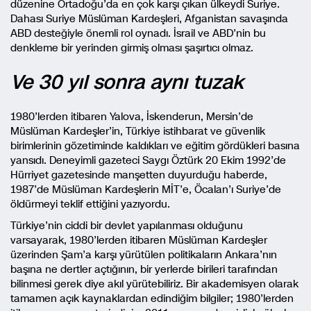
düzenine Ortadoğu’da en çok karşı çıkan ülkeydi Suriye.
Dahası Suriye Müslüman Kardeşleri, Afganistan savaşında
ABD desteğiyle önemli rol oynadı. İsrail ve ABD’nin bu
denkleme bir yerinden girmiş olması şaşırtıcı olmaz.
Ve 30 yıl sonra aynı tuzak
1980’lerden itibaren Yalova, İskenderun, Mersin’de
Müslüman Kardeşler’in, Türkiye istihbarat ve güvenlik
birimlerinin gözetiminde kaldıkları ve eğitim gördükleri basına
yansıdı. Deneyimli gazeteci Saygı Öztürk 20 Ekim 1992’de
Hürriyet gazetesinde manşetten duyurduğu haberde,
1987’de Müslüman Kardeşlerin MİT’e, Öcalan’ı Suriye’de
öldürmeyi teklif ettiğini yazıyordu.
Türkiye’nin ciddi bir devlet yapılanması olduğunu
varsayarak, 1980’lerden itibaren Müslüman Kardeşler
üzerinden Şam’a karşı yürütülen politikaların Ankara’nın
başına ne dertler açtığının, bir yerlerde birileri tarafından
bilinmesi gerek diye akıl yürütebiliriz. Bir akademisyen olarak
tamamen açık kaynaklardan edindiğim bilgiler; 1980’lerden