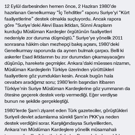
12 Eylül darbesinden hemen önce, 2 Haziran 1980’de
hazırlanan Genelkurmay “İç Tehditler” raporu Suriye’yi “Kürt
faaliyetlerine” destek olmakla suçluyordu. Ancak rapora
göre “Suriye’deki Alevi Baas iktidarı, Sünni Arapların
kurduğu Müslüman Kardeşler örgütünün faaliyetleri
nedeniyle zor duruma düşmüştü.” Suriye’ye yönelik 2011
sonrasına hâkim olan mezhepçi bakış açısını, 1980’deki
Genelkurmay raporunda da aynen bulmak çarpıcı. Belli ki
askerler Esad iktidarının bu zor durumdan çıkamayacağını
düşünüp, harekete geçmişler. Ankara’daki müesses nizamın,
Müslüman Kardeşlerin Türkiye üzerinden yürüttükleri
faaliyetlere göz yumdukları kesin. Ancak bugün hala
cevabını aradığımız soru; 1980’lerin başından itibaren
Türkiye’nin Suriye Müslüman Kardeşlerine göz yummanın da
ötesine geçerek destek verip vermediği. Eğer verdiyse
bunun ne şekilde gerçekleştiği.
1980’lerde Şam’ı ziyaret eden Türk gazeteciler, görüştükleri
Suriyeli devlet adamlarına sürekli Şam’ın PKK’ya neden
destek verdiğini sorar. Karşılığındaysa Suriyelilerden,
Ankara’nın Müslüman Kardeşlere yönelik müsamahalı