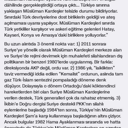
dâhilinde gerçekleştirdiği ortaya çıktı… Türkiye sınırına
yaklaşan Müslüman Kardeşler telsizle durumu bildiriyorlar.
Sınırdaki Türk devriyelerine dost birliklerin geldiği ve ateş
açılmaması uyarısı yapılıyor. Müslüman Kardeşleri sınırda
Türk yetkililer karşılıyor ve askeri eğitime gelenleri Hatay,
Kayseri, Konya ve Amasya’daki birliklere yolluyorlar.”
Bu uzun alıntıda 3 önemli nokta var: 1) 2011 sonrası
Suriye’ye yönelik olarak Müslüman Kardeşleri merkeze alan
ve Suriye’de rejimi devirmek için muhalefeti silahlandıran dış
politikanın bir benzeri 1980’lerde uygulanmış. Bir farkla:
direksiyonda AKP değil, ordu var. 2) 1986 yılı, “laiklikten”
taviz vermediği iddia edilen “Kemalist” ordunun, aslında tam
gaz Türk-İslam sentezini pompaladığı döneme denk
düşüyor. Dolayısıyla o dönem Ortadoğu’daki köktendinci
hareketlerden biri olan Suriye Müslüman Kardeşlerine
verilen destek, Türk generalleri çok da rahatsız etmemiş. 3)
İkibin’e Doğru dergisi Suriye destekli PKK’nın silahlı
eylemlerine başladığı 1984’ten sonra, Türkiye’nin Müslüman
Kardeşleri Şam’a karşı kullanmaya başladığının altını çiziyor.
Ancak bulgular 1982 Hama Ayaklanması sırasında ve hatta
öncesinde de Türkiye’nin Müslüman Kardeşlere en azından