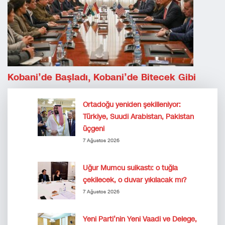
Kobani’de Başladı, Kobani’de Bitecek Gibi
Ortadoğu yeniden şekilleniyor:
Türkiye, Suudi Arabistan, Pakistan
üçgeni
7 Ağustos 2026
Uğur Mumcu suikastı: o tuğla
çekilecek, o duvar yıkılacak mı?
7 Ağustos 2026
Yeni Parti’nin Yeni Vaadi ve Delege,