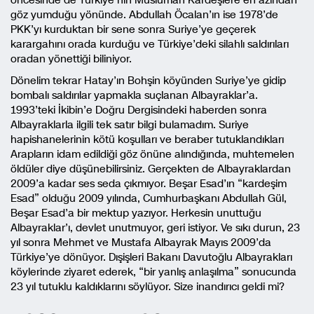
göz yumduğu yönünde. Abdullah Öcalan’ın ise 1978’de
PKK’yı kurduktan bir sene sonra Suriye’ye geçerek
karargahını orada kurduğu ve Türkiye’deki silahlı saldırıları
oradan yönettiği biliniyor.
Dönelim tekrar Hatay’ın Bohşin köyünden Suriye’ye gidip
bombalı saldırılar yapmakla suçlanan Albayraklar’a.
1993’teki İkibin’e Doğru Dergisindeki haberden sonra
Albayraklarla ilgili tek satır bilgi bulamadım. Suriye
hapishanelerinin kötü koşulları ve beraber tutuklandıkları
Arapların idam edildiği göz önüne alındığında, muhtemelen
öldüler diye düşünebilirsiniz. Gerçekten de Albayraklardan
2009’a kadar ses seda çıkmıyor. Beşar Esad’ın “kardeşim
Esad” olduğu 2009 yılında, Cumhurbaşkanı Abdullah Gül,
Beşar Esad’a bir mektup yazıyor. Herkesin unuttuğu
Albayraklar’ı, devlet unutmuyor, geri istiyor. Ve sıkı durun, 23
yıl sonra Mehmet ve Mustafa Albayrak Mayıs 2009’da
Türkiye’ye dönüyor. Dışişleri Bakanı Davutoğlu Albayrakları
köylerinde ziyaret ederek, “bir yanlış anlaşılma” sonucunda
23 yıl tutuklu kaldıklarını söylüyor. Size inandırıcı geldi mi?