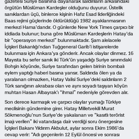
gazetesi Suriye basınına dayanarak saldırıların arkasındaki
örgütün Müslüman Kardeşler olduğunu duyurur. Üstelik
sanıklardan üçü, binlerce kişinin Hafız Esad liderliğindeki
Baas rejimi güçlerinde öldürüldüğü 1982 ayaklanmasının
merkezi Hama’dandır. O günlerde New York Times çarpıcı bir
iddiada bulunur; buna göre Müslüman Kardeşlerin Hatay’da
bir “operasyon merkezi” bulunmaktadır. Şam alelacele
İçişleri Bakanlığı’ndan Tuğgeneral Garib’i istişarelerde
bulunması için Ankara’ya gönderir. Ancak olaylar dinmez. 16
Mayısta bu sefer sanık iki Türk’ün yaşadığı Suriye sınırındaki
Bohşin köyünde, Suriye tarafından gelen birinin bombalı
eylem yaptığı haberi basına yansır. Saldırıda ölen ya da
yaralanan olmazken, Hatay Valisi Suriye’deki saldırıların 2
Türk sanığının akrabası olan ve aynı soyadı taşıyan köyün
muhtarı Hasan Albayrak’ı “ihmal” nedeniyle görevden alır.
Son derece karmaşık ve çarpıcı olaylar yumağı Türkiye
meclisinin gündemine girer. Hatay Milletvekili Murat
Sökmenoğlu’nun Suriye’de yakalanan ve “kasıtlı terörist
imajı verilen” iki vatandaşa dair verdiği soru önergesine
İçişleri Bakanı Yıldırım Akbulut, aylar sonra Ekim 1986’da
cevap verir: “Adı geçenlerin 12 Eylül öncesi ve sonrası