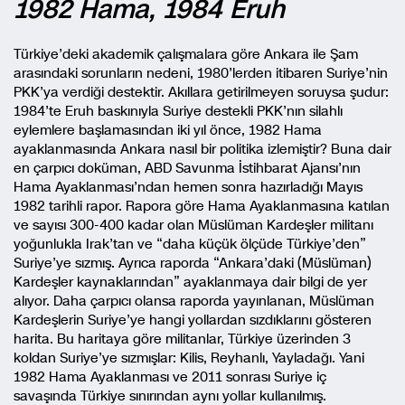
1982 Hama, 1984 Eruh
Türkiye’deki akademik çalışmalara göre Ankara ile Şam
arasındaki sorunların nedeni, 1980’lerden itibaren Suriye’nin
PKK’ya verdiği destektir. Akıllara getirilmeyen soruysa şudur:
1984’te Eruh baskınıyla Suriye destekli PKK’nın silahlı
eylemlere başlamasından iki yıl önce, 1982 Hama
ayaklanmasında Ankara nasıl bir politika izlemiştir? Buna dair
en çarpıcı doküman, ABD Savunma İstihbarat Ajansı’nın
Hama Ayaklanması’ndan hemen sonra hazırladığı Mayıs
1982 tarihli rapor. Rapora göre Hama Ayaklanmasına katılan
ve sayısı 300-400 kadar olan Müslüman Kardeşler militanı
yoğunlukla Irak’tan ve “daha küçük ölçüde Türkiye’den”
Suriye’ye sızmış. Ayrıca raporda “Ankara’daki (Müslüman)
Kardeşler kaynaklarından” ayaklanmaya dair bilgi de yer
alıyor. Daha çarpıcı olansa raporda yayınlanan, Müslüman
Kardeşlerin Suriye’ye hangi yollardan sızdıklarını gösteren
harita. Bu haritaya göre militanlar, Türkiye üzerinden 3
koldan Suriye’ye sızmışlar: Kilis, Reyhanlı, Yayladağı. Yani
1982 Hama Ayaklanması ve 2011 sonrası Suriye iç
savaşında Türkiye sınırından aynı yollar kullanılmış.