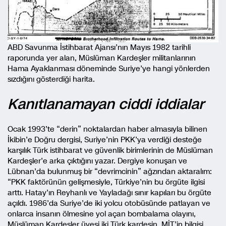
ABD Savunma İstihbarat Ajansı’nın Mayıs 1982 tarihli
raporunda yer alan, Müslüman Kardeşler militanlarının
Hama Ayaklanması döneminde Suriye’ye hangi yönlerden
sızdığını gösterdiği harita.
Kanıtlanamayan ciddi iddialar
Ocak 1993’te “derin” noktalardan haber almasıyla bilinen
İkibin’e Doğru dergisi, Suriye’nin PKK’ya verdiği desteğe
karşılık Türk istihbarat ve güvenlik birimlerinin de Müslüman
Kardeşler’e arka çıktığını yazar. Dergiye konuşan ve
Lübnan’da bulunmuş bir “devrimcinin” ağzından aktaralım:
“PKK faktörünün gelişmesiyle, Türkiye’nin bu örgüte ilgisi
arttı. Hatay’ın Reyhanlı ve Yayladağı sınır kapıları bu örgüte
açıldı. 1986’da Suriye’de iki yolcu otobüsünde patlayan ve
onlarca insanın ölmesine yol açan bombalama olayını,
Müslüman Kardeşler üyesi iki Türk kardeşin, MİT’in bilgisi