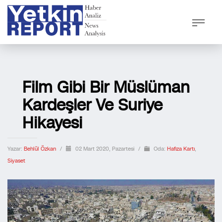
Film Gibi Bir Müslüman
Kardeşler Ve Suriye
Hikayesi
Yazar:
Behlül Özkan
/
02 Mart 2020, Pazartesi
/
Oda:
Hafıza Kartı
,
Siyaset