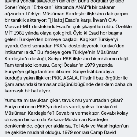
tavrına yönelik şikâyetleri dinlerler. Bunu doğrular şekilde
Soner Yalçın “Erbakan” kitabında ANAP’lı bir bakanın
ağzından Türkiye-Müslüman Kardeşler ilişkisine dair çarpıcı
bir tanıklık aktarıyor: “[Hafız] Esad’a karşı, İhvan’ı CIA-
Mossad-MİT destekledi. Esad’ın çok şikâyetleri oldu. Özelikle
MİT 1981 yılında olaya çok girdi. Öyle ki Esad her başına
geleni Türkiye’den bilmeye başladı. Kaç kez Türkiye’yi
uyardı. Gerçi sonradan PKK’yı destekleyerek Türkiye’den
intikamını aldı.” Bu ifadeye göre Türkiye’nin Müslüman
Kardeşler’e desteği, Suriye-PKK ilişkisine bir misilleme değil.
Tam tersi söz konusu. Gerçi Öcalan’ın 1979 yazında
Suriye’ye gittiği tarihten itibaren Suriye İstihbaratıyla
kurduğu yakın ilişkiler; PKK, ASALA, Filistinli bazı örgütler ile
Şam arasındaki temaslar düşünüldüğünde denklem daha da
karmaşık bir hal alıyor.
Yumurta mı tavuktan çıkar, tavuk mu yumurtadan çıkar?
Suriye mi önce PKK’ya destek verdi, yoksa Türkiye’mi
Müslüman Kardeşler’e? Cevabını vermek zor. Cevabı kolay
olmayan bir soru da Ankara-Müslüman Kardeşler
denkleminde, eğer yer aldılarsa, Tel Aviv ve Washington’un
ne şekilde müdahil olduğu. 1979 sonrası Camp David