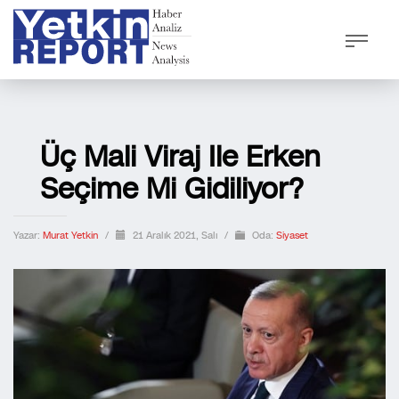
Üç Mali Viraj Ile Erken
Seçime Mi Gidiliyor?
Yazar:
Murat Yetkin
/
21 Aralık 2021, Salı
/
Oda:
Siyaset