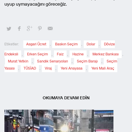
uyup uymayacağını göreceğiz.
Etiketler:
Asgari Ücret
,
Baskın Seçim
,
Dolar
,
Dövize
Endeksli
,
Erken Seçim
,
Faiz
,
Hazine
,
Merkez Bankası
,
Murat Yetkin
,
Sandık Senaryoları
,
Seçim Barajı
,
Seçim
Yasası
,
TÜSİAD
,
Viraj
,
Yeni Anayasa
,
Yeni Mali Araç
OKUMAYA DEVAM EDİN