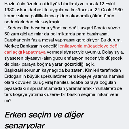
Hazine’nin üzerine ciddi yük bindirmiş ve ancak 12 Eylül
1980 askeri darbesi ile uygulama imkânı olan 24 Ocak 1980
kemer sıkma politikalarına giden ekonomik çöküntünün
nedenlerinden biri sayılmıştı.
– Sadece lira hesabına yönelme değil, asgari ücrete yüzde
50 zam gibi adımlar da bol miktarda para basılmasını,
Darphanenin fazla mesai yapmasını gerektiriyor. Bu durum,
Merkez Bankasının önceliği
enflasyonla mücadeleye değil
cari açığı kapatmaya
vermesi siyasetiyle uyumlu. Dolayısıyla,
siyaseten piyasayı -alım gücü enflasyon nedeniyle düşecek
de olsa- paraya boğma yararı gözetildiği açık.
Başlıktaki sorunun kaynağı da bu zaten. Kimileri tarafından
Erdoğan’ın büyük spekülatörleri ters köşeye yatırma hamlesi
olarak övülen bu üç viraj hamlesi acaba paraya boğulan
piyasadaki nispi rahatlamadan yararlanarak -muhalefeti de
ters köşeye yatırmak üzere- bir baskın seçime imkân verir
mi?
Erken seçim ve diğer
senaryolar