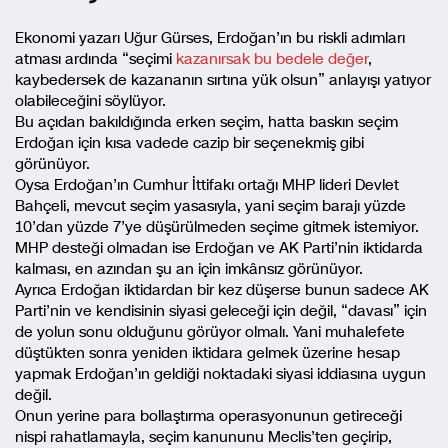
Ekonomi yazarı Uğur Gürses, Erdoğan’ın bu riskli adımları
atması ardında “seçimi
kazanırsak bu bedele değer
,
kaybedersek de kazananın sırtına yük olsun” anlayışı yatıyor
olabileceğini söylüyor.
Bu açıdan bakıldığında erken seçim, hatta baskın seçim
Erdoğan için kısa vadede cazip bir seçenekmiş gibi
görünüyor.
Oysa Erdoğan’ın Cumhur İttifakı ortağı MHP lideri Devlet
Bahçeli, mevcut seçim yasasıyla, yani seçim barajı yüzde
10’dan yüzde 7’ye düşürülmeden seçime gitmek istemiyor.
MHP desteği olmadan ise Erdoğan ve AK Parti’nin iktidarda
kalması, en azından şu an için imkânsız görünüyor.
Ayrıca Erdoğan iktidardan bir kez düşerse bunun sadece AK
Parti’nin ve kendisinin siyasi geleceği için değil, “davası” için
de yolun sonu olduğunu görüyor olmalı. Yani muhalefete
düştükten sonra yeniden iktidara gelmek üzerine hesap
yapmak Erdoğan’ın geldiği noktadaki siyasi iddiasına uygun
değil.
Onun yerine para bollaştırma operasyonunun getireceği
nispi rahatlamayla, seçim kanununu Meclis’ten geçirip,