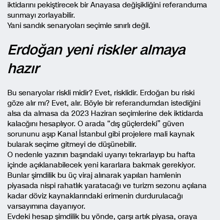
iktidarını pekiştirecek bir Anayasa değişikliğini referanduma
sunmayı zorlayabilir.
Yani sandık senaryoları seçimle sınırlı değil.
Erdoğan yeni riskler almaya
hazır
Bu senaryolar riskli midir? Evet, risklidir. Erdoğan bu riski
göze alır mı? Evet, alır. Böyle bir referandumdan istediğini
alsa da almasa da 2023 Haziran seçimlerine dek iktidarda
kalacğını hesaplıyor. O arada “dış güçlerdeki” güven
sorununu aşıp Kanal İstanbul gibi projelere mali kaynak
bularak seçime gitmeyi de düşünebilir.
O nedenle yazının başındaki uyarıyı tekrarlayıp bu hafta
içinde açıklanabilecek yeni kararlara bakmak gerekiyor.
Bunlar şimdilik bu üç viraj alınarak yapılan hamlenin
piyasada nispi rahatlık yaratacağı ve turizm sezonu açılana
kadar döviz kaynaklarındaki erimenin durdurulacağı
varsayımına dayanıyor.
Evdeki hesap şimdilik bu yönde, çarşı artık piyasa, oraya