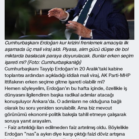
Cumhurbaşkanı Erdoğan kur krizini frenlemek amacıyla ilk
aşamada üç mali viraj aldı. Piyasa, alım gücü düşse de bol
miktarda basılacak paraya doyurulacak. Bunlar erken seçim
işareti mi? (Foto: Cumhurbaşkanlığı)
Cumhurbaşkanı Tayyip Erdoğan’ın 20 Aralık’taki kabine
toplantısı ardından açıkladığı iddialı mali viraj, AK Parti-MHP
ittifakının erken seçime gitme işareti olabilir mi?
Hemen söyleyelim, Erdoğan’ın bu hafta içinde, özellikle iş
dünyasını ilgilendiren başka radikal adımlar atacağı
konuşuluyor Ankara’da. O adımların ne olduğuna bağlı
olarak bu soru yeniden sorulabilir. Ama biz mevcut
görünümü ekonomi-politik bakışla tahlil etmeye çalışarak
soruya yanıt arayalım.
– Faiz artırıldığı ilan edilmeden faiz artırılmış oldu. Böylelikle
Erdoğan “nas”a aykırı diye karşı çıktığı faizi döviz artışına