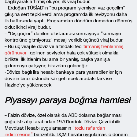
bağlayarak artırmış oluyor; ilk viraj budur.
– Erdoğan TÜSİAD’ın “bu program işlemiyor, vaz geçelim”
çıkışına sert tepki verdi ama programda ilk revizyonu daha
ilk haftasında yaptı. Programdan döndüm demeden dönmüş
oldu; ikinci viraj budur.
– “Dış güçler” denilen uluslararası sermayeye “sermaye
kontrolüne gitmiyoruz” mesajı verildi; üçüncü viraj budur.
– Bu üç viraj ile döviz ve altındaki feci
tırmanış frenlenmiş
görünüyor
– gelinen seviyeler hala çok yüksek olmakla
birlikte. İlk izlenim bu ama bir yanlış, başka yanlışla
gidermeye çalışıyor; birazdan geleceğiz.
-Dövize bağlı lira hesabı bankaya para yatırabilenler için
dövizin biraz üstünde kâr getirecek aradaki fark ise
Hazine’ye yüklenecek.
Piyasayı paraya boğma hamlesi
– Faizin dövize, özel olarak da ABD dolarına bağlanması
çoğu iktisatçı tarafından 1970’lerdeki Dövize Çevrilebilir
Mevduat Hesabı uygulamasının
“tozlu raflardan
indirilmesine”
benzetildi. DÇM hesabı uygulaması o dönem