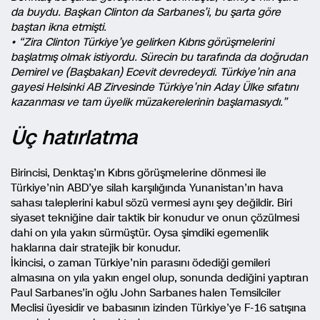
da buydu. Başkan Clinton da Sarbanes’i, bu şarta göre
baştan ikna etmişti.
• “Zira Clinton Türkiye’ye gelirken Kıbrıs görüşmelerini
başlatmış olmak istiyordu. Sürecin bu tarafında da doğrudan
Demirel ve (Başbakan) Ecevit devredeydi. Türkiye’nin ana
gayesi Helsinki AB Zirvesinde Türkiye’nin Aday Ülke sıfatını
kazanması ve tam üyelik müzakerelerinin başlamasıydı.”
Üç hatırlatma
Birincisi, Denktaş’ın Kıbrıs görüşmelerine dönmesi ile
Türkiye’nin ABD’ye silah karşılığında Yunanistan’ın hava
sahası taleplerini kabul sözü vermesi aynı şey değildir. Biri
siyaset tekniğine dair taktik bir konudur ve onun çözülmesi
dahi on yıla yakın sürmüştür. Oysa şimdiki egemenlik
haklarına dair stratejik bir konudur.
İkincisi, o zaman Türkiye’nin parasını ödediği gemileri
almasına on yıla yakın engel olup, sonunda dediğini yaptıran
Paul Sarbanes’in oğlu John Sarbanes halen Temsilciler
Meclisi üyesidir ve babasının izinden Türkiye’ye F-16 satışına