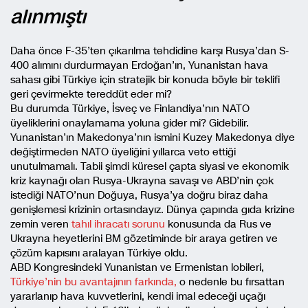
alınmıştı
Daha önce F-35’ten çıkarılma tehdidine karşı Rusya’dan S-
400 alımını durdurmayan Erdoğan’ın, Yunanistan hava
sahası gibi Türkiye için stratejik bir konuda böyle bir teklifi
geri çevirmekte tereddüt eder mi?
Bu durumda Türkiye, İsveç ve Finlandiya’nın NATO
üyeliklerini onaylamama yoluna gider mi? Gidebilir.
Yunanistan’ın Makedonya’nın ismini Kuzey Makedonya diye
değiştirmeden NATO üyeliğini yıllarca veto ettiği
unutulmamalı. Tabii şimdi küresel çapta siyasi ve ekonomik
kriz kaynağı olan Rusya-Ukrayna savaşı ve ABD’nin çok
istediği NATO’nun Doğuya, Rusya’ya doğru biraz daha
genişlemesi krizinin ortasındayız. Dünya çapında gıda krizine
zemin veren
tahıl ihracatı sorunu
konusunda da Rus ve
Ukrayna heyetlerini BM gözetiminde bir araya getiren ve
çözüm kapısını aralayan Türkiye oldu.
ABD Kongresindeki Yunanistan ve Ermenistan lobileri,
Türkiye’nin bu avantajının farkında,
o nedenle bu fırsattan
yararlanıp hava kuvvetlerini, kendi imal edeceği uçağı