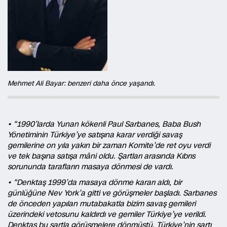
Mehmet Ali Bayar: benzeri daha önce yaşandı.
• “1990’larda Yunan kökenli Paul Sarbanes, Baba Bush
Yönetiminin Türkiye’ye satışına karar verdiği savaş
gemilerine on yıla yakın bir zaman Komite’de ret oyu verdi
ve tek başına satışa mâni oldu. Şartları arasında Kıbrıs
sorununda tarafların masaya dönmesi de vardı.
• “Denktaş 1999’da masaya dönme kararı aldı, bir
günlüğüne Nev York’a gitti ve görüşmeler başladı. Sarbanes
de önceden yapılan mutabakatla bizim savaş gemileri
üzerindeki vetosunu kaldırdı ve gemiler Türkiye’ye verildi.
Denktaş bu şartla görüşmelere dönmüştü, Türkiye’nin şartı