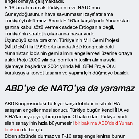
engel olmaya çalışmaktadır.
F-16’ları alamamak Türkiye’nin ve NATO’nun
Güneydoğusunun hava savunmasını zayıflatır ama
Türkiye’yi öldürmez. Ancak F-16’lar karşılığında Yunanistan
şartına kabul sözü vermek sadece Erdoğan’a değil,
Türkiye’nin stratejik çıkarlarına hasar verir.
Üçüncüyü sona bıraktım. Türkiye’nin Milli Gemi Projesi
(MİLGEM) fikri 1990 ortalarında ABD Kongresindeki
Yunanistan lobisinin gemi alımını engellemesi üzerine ortaya
atıldı. Proje 2000 yılında, gemilerin teslim alınmasıyla
işlemeye başladı ve 2004 yılında MİLGEM Proje Ofisi
kuruluşuyla korvet tasarım ve yapımı için düğmeye basıldı.
ABD’ye de NATO’ya da yaramaz
ABD Kongresindeki Türkiye-karşıtı lobilerinin silahlı İHA
satışının engellenmesi sonucu Türkiye bugün kendi İHA ve
SİHA’larını yapıyor, ihraç ediyor. O bakımdan Türkiye, yerli
silah sanayiinin hızla büyümesini
bir bakıma ABD’deki Yunan
lobisine
de borçlu.
Biden sözünde durmaz ve F-16 satışı engellenirse bunun