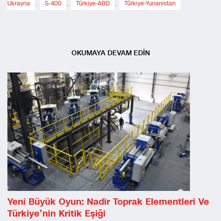
Ukrayna
,
S-400
,
Türkiye-ABD
,
Türkiye-Yunanistan
OKUMAYA DEVAM EDİN
Yeni Büyük Oyun: Nadir Toprak Elementleri Ve
Türkiye’nin Kritik Eşiği