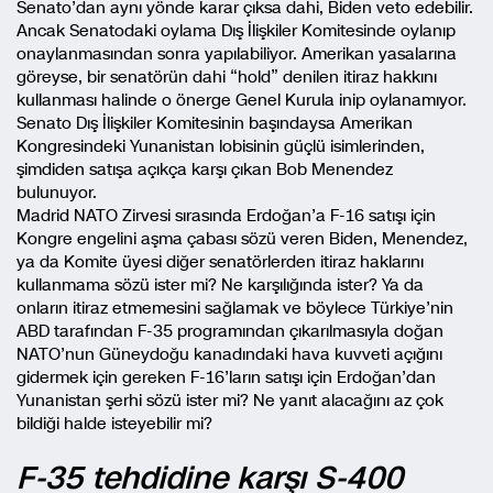
Senato’dan aynı yönde karar çıksa dahi, Biden veto edebilir.
Ancak Senatodaki oylama Dış İlişkiler Komitesinde oylanıp
onaylanmasından sonra yapılabiliyor. Amerikan yasalarına
göreyse, bir senatörün dahi “hold” denilen itiraz hakkını
kullanması halinde o önerge Genel Kurula inip oylanamıyor.
Senato Dış İlişkiler Komitesinin başındaysa Amerikan
Kongresindeki Yunanistan lobisinin güçlü isimlerinden,
şimdiden satışa açıkça karşı çıkan Bob Menendez
bulunuyor.
Madrid NATO Zirvesi sırasında Erdoğan’a F-16 satışı için
Kongre engelini aşma çabası sözü veren Biden, Menendez,
ya da Komite üyesi diğer senatörlerden itiraz haklarını
kullanmama sözü ister mi? Ne karşılığında ister? Ya da
onların itiraz etmemesini sağlamak ve böylece Türkiye’nin
ABD tarafından F-35 programından çıkarılmasıyla doğan
NATO’nun Güneydoğu kanadındaki hava kuvveti açığını
gidermek için gereken F-16’ların satışı için Erdoğan’dan
Yunanistan şerhi sözü ister mi? Ne yanıt alacağını az çok
bildiği halde isteyebilir mi?
F-35 tehdidine karşı S-400