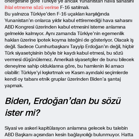
önergesine göre Türkiye’ye ancak Yunanistan hava sahasını
ihlal etmeme sözü verirse
F-16 satılmalı.
Bu yalnızca Türkiye’den F-16 uçakları karşılığında
Yunanistan’ın onlarca yıldır kabul ettiremediği hava sahasını
ABD Kongresi üzerinden kabul etmesini isteme anlamına
gelmekle kalmıyor. Aynı zamanda Türkiye’nin egemenlik
hakları üzerine ipotek koyma isteğini de gösteriyor. Olacak iş
değil. Sadece Cumhurbaşkanı Tayyip Erdoğan’ın değil, hiçbir
Türk siyasetçisinin böyle bir kaydı kabul etmesi, bu sözü
vermesi düşünülemez. Amerikalı siyasetçiler de bunu bilecek
deneyime sahip olduklarına göre, bu hamlenin iki amacı
olabilir: Türkiye’yi kışkırtmak ve Kasım ayındaki seçimlerde
kendi oy tabanı etnik gruplar üzerinden Biden’a şantaj
yapmak.
Biden, Erdoğan’dan bu sözü
ister mi?
Siyasi ve askeri kapitülasyon anlamına gelecek bu talebin
ABD Başkanı açısından kesin bağlayıcılığı bulunmuyor. Hatta