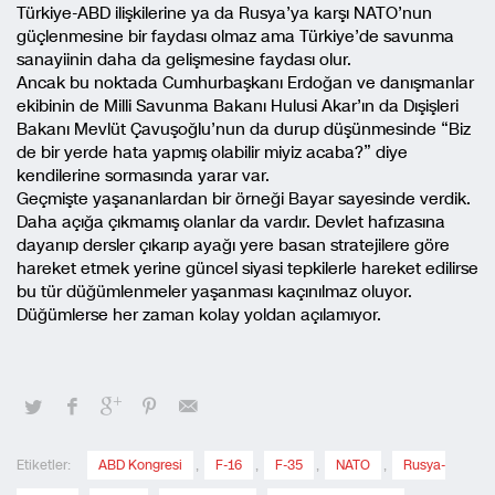
Türkiye-ABD ilişkilerine ya da Rusya’ya karşı NATO’nun
güçlenmesine bir faydası olmaz ama Türkiye’de savunma
sanayiinin daha da gelişmesine faydası olur.
Ancak bu noktada Cumhurbaşkanı Erdoğan ve danışmanlar
ekibinin de Milli Savunma Bakanı Hulusi Akar’ın da Dışişleri
Bakanı Mevlüt Çavuşoğlu’nun da durup düşünmesinde “Biz
de bir yerde hata yapmış olabilir miyiz acaba?” diye
kendilerine sormasında yarar var.
Geçmişte yaşananlardan bir örneği Bayar sayesinde verdik.
Daha açığa çıkmamış olanlar da vardır. Devlet hafızasına
dayanıp dersler çıkarıp ayağı yere basan stratejilere göre
hareket etmek yerine güncel siyasi tepkilerle hareket edilirse
bu tür düğümlenmeler yaşanması kaçınılmaz oluyor.
Düğümlerse her zaman kolay yoldan açılamıyor.
Etiketler:
ABD Kongresi
,
F-16
,
F-35
,
NATO
,
Rusya-