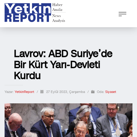
Lavrov: ABD Suriye’de
Bir Kürt Yarı-Devleti
Kurdu
Yazar:
YetkinReport
/
27 Eylül 2023, Çarşamba
/
Oda:
Siyaset