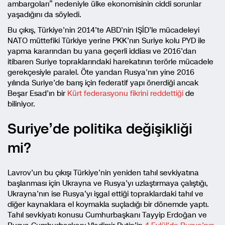
ambargoları” nedeniyle ülke ekonomisinin ciddi sorunlar
yaşadığını da söyledi.
Bu çıkış, Türkiye’nin 2014’te ABD’nin IŞİD’le mücadeleyi
NATO müttefiki Türkiye yerine PKK’nın Suriye kolu PYD ile
yapma kararından bu yana geçerli iddiası ve 2016’dan
itibaren Suriye topraklarındaki harekatının terörle mücadele
gerekçesiyle paralel. Öte yandan Rusya’nın yine 2016
yılında Suriye’de barış için federatif yapı önerdiği ancak
Beşar Esad’ın bir
Kürt federasyonu fikrini reddettiği
de
biliniyor.
Suriye’de politika değişikliği
mi?
Lavrov’un bu çıkışı Türkiye’nin yeniden tahıl sevkiyatına
başlanması için Ukrayna ve Rusya’yı uzlaştırmaya çalıştığı,
Ukrayna’nın ise Rusya’yı işgal ettiği topraklardaki tahıl ve
diğer kaynaklara el koymakla suçladığı bir dönemde yaptı.
Tahıl sevkiyatı konusu Cumhurbaşkanı Tayyip Erdoğan ve