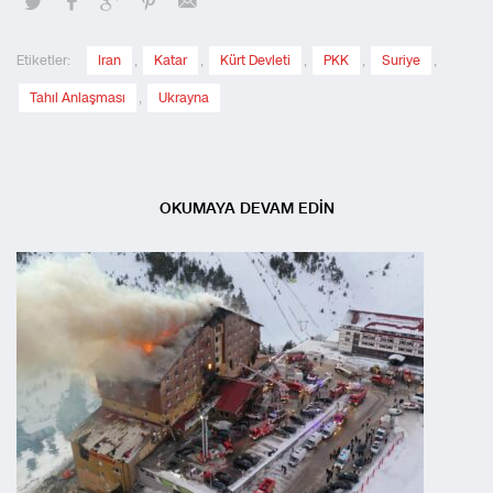
Etiketler:
Iran
,
Katar
,
Kürt Devleti
,
PKK
,
Suriye
,
Tahıl Anlaşması
,
Ukrayna
OKUMAYA DEVAM EDİN