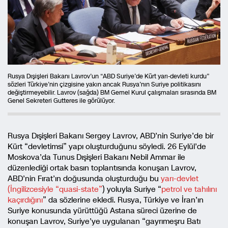
Rusya Dışişleri Bakanı Lavrov’un “ABD Suriye’de Kürt yarı-devleti kurdu”
sözleri Türkiye’nin çizgisine yakın ancak Rusya’nın Suriye politikasını
değiştirmeyebilir. Lavrov (sağda) BM Gemel Kurul çalışmaları sırasında BM
Genel Sekreteri Gutteres ile görülüyor.
Rusya Dışişleri Bakanı Sergey Lavrov, ABD’nin Suriye’de bir
Kürt “devletimsi” yapı oluşturduğunu söyledi. 26 Eylül’de
Moskova’da Tunus Dışişleri Bakanı Nebil Ammar ile
düzenlediği ortak basın toplantısında konuşan Lavrov,
ABD’nin Fırat’ın doğusunda oluşturduğu bu
yarı-devlet
(İngilizcesiyle “quasi-state”
) yoluyla Suriye “
petrol ve tahılını
kaçırdığını
” da sözlerine ekledi. Rusya, Türkiye ve İran’ın
Suriye konusunda yürüttüğü Astana süreci üzerine de
konuşan Lavrov, Suriye’ye uygulanan “gayrımeşru Batı