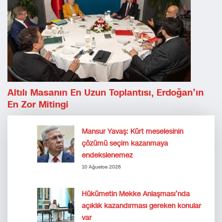
Altılı Masanın En Uzun Toplantısı, Erdoğan’ın
En Zor Mitingi
Mansur Yavaş: Kürt meselesinin
çözümü seçim kazanmaya
endekslenemez
10 Ağustos 2026
Hükümetin Mekke Anlaşması’nda
açıklık kazandırması gereken konular
var