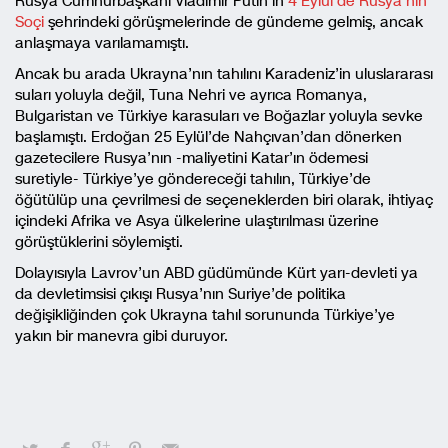
Rusya Cumhurbaşkanı Vladimir Putin’in
4 Eylül’de Rusya’nın
Soçi
şehrindeki görüşmelerinde de gündeme gelmiş, ancak
anlaşmaya varılamamıştı.
Ancak bu arada Ukrayna’nın tahılını Karadeniz’in uluslararası
suları yoluyla değil, Tuna Nehri ve ayrıca Romanya,
Bulgaristan ve Türkiye karasuları ve Boğazlar yoluyla sevke
başlamıştı. Erdoğan 25 Eylül’de Nahçıvan’dan dönerken
gazetecilere Rusya’nın -maliyetini Katar’ın ödemesi
suretiyle- Türkiye’ye göndereceği tahılın, Türkiye’de
öğütülüp una çevrilmesi de seçeneklerden biri olarak, ihtiyaç
içindeki Afrika ve Asya ülkelerine ulaştırılması üzerine
görüştüklerini söylemişti.
Dolayısıyla Lavrov’un ABD güdümünde Kürt yarı-devleti ya
da devletimsisi çıkışı Rusya’nın Suriye’de politika
değişikliğinden çok Ukrayna tahıl sorununda Türkiye’ye
yakın bir manevra gibi duruyor.