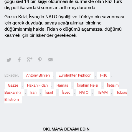
çoğu sivil 14 bin kişiyi öldürmesi ile sürmekte olan kriz Türk
dış politikasındaki sorunları arttırmış durumda.
Gazze Krizi, İsveç’in NATO üyeliği ve Türkiye’nin savunması
için gerek duyduğu savaş uçağı alımları birbirine
düğümlenmiş halde. Fidan o düğümü açamazsa, düğümü
kesmek için bir İskender gerekecek.
Etiketler:
Antony Blinlen
,
Eurofighter Typhoon
,
F-16
,
Gazze
,
Hakan Fidan
,
Hamas
,
İbrahim Reisi
,
İletişim
Başkanlığı
,
Iran
,
İsrail
,
İsveç
,
NATO
,
TBMM
,
Tobias
Billström
OKUMAYA DEVAM EDİN