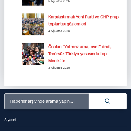
5 Ağustos 2026
Karşılaştırmalı Yeni Parti ve CHP grup
toplantısı gözlemleri
4 Ağustos 2026
Öcalan “Yetmez ama, evet” dedi,
Terörsüz Türkiye yasasında top
Meclis’te
3 Ağustos 2026
Haberler arşivinde arama yapın...
Siyaset