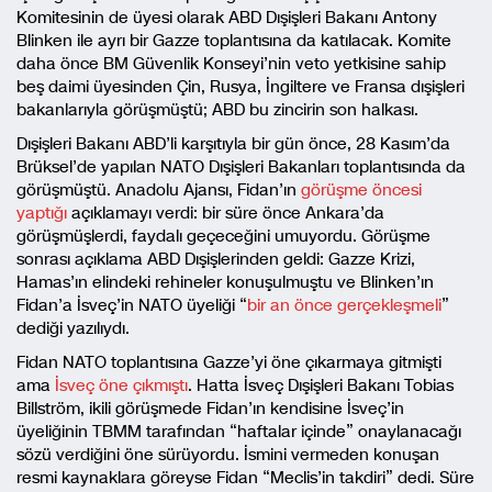
Komitesinin de üyesi olarak ABD Dışişleri Bakanı Antony
Blinken ile ayrı bir Gazze toplantısına da katılacak. Komite
daha önce BM Güvenlik Konseyi’nin veto yetkisine sahip
beş daimi üyesinden Çin, Rusya, İngiltere ve Fransa dışişleri
bakanlarıyla görüşmüştü; ABD bu zincirin son halkası.
Dışişleri Bakanı ABD’li karşıtıyla bir gün önce, 28 Kasım’da
Brüksel’de yapılan NATO Dışişleri Bakanları toplantısında da
görüşmüştü. Anadolu Ajansı, Fidan’ın
görüşme öncesi
yaptığı
açıklamayı verdi: bir süre önce Ankara’da
görüşmüşlerdi, faydalı geçeceğini umuyordu. Görüşme
sonrası açıklama ABD Dışişlerinden geldi: Gazze Krizi,
Hamas’ın elindeki rehineler konuşulmuştu ve Blinken’ın
Fidan’a İsveç’in NATO üyeliği “
bir an önce gerçekleşmeli
”
dediği yazılıydı.
Fidan NATO toplantısına Gazze’yi öne çıkarmaya gitmişti
ama
İsveç öne çıkmıştı
. Hatta İsveç Dışişleri Bakanı Tobias
Billström, ikili görüşmede Fidan’ın kendisine İsveç’in
üyeliğinin TBMM tarafından “haftalar içinde” onaylanacağı
sözü verdiğini öne sürüyordu. İsmini vermeden konuşan
resmi kaynaklara göreyse Fidan “Meclis’in takdiri” dedi. Süre