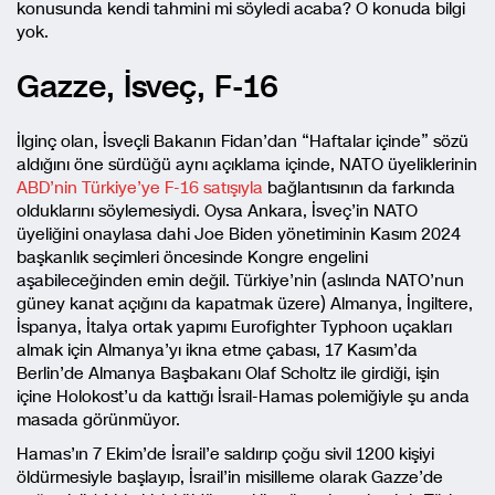
konusunda kendi tahmini mi söyledi acaba? O konuda bilgi
yok.
Gazze, İsveç, F-16
İlginç olan, İsveçli Bakanın Fidan’dan “Haftalar içinde” sözü
aldığını öne sürdüğü aynı açıklama içinde, NATO üyeliklerinin
ABD’nin Türkiye’ye F-16 satışıyla
bağlantısının da farkında
olduklarını söylemesiydi. Oysa Ankara, İsveç’in NATO
üyeliğini onaylasa dahi Joe Biden yönetiminin Kasım 2024
başkanlık seçimleri öncesinde Kongre engelini
aşabileceğinden emin değil. Türkiye’nin (aslında NATO’nun
güney kanat açığını da kapatmak üzere) Almanya, İngiltere,
İspanya, İtalya ortak yapımı Eurofighter Typhoon uçakları
almak için Almanya’yı ikna etme çabası, 17 Kasım’da
Berlin’de Almanya Başbakanı Olaf Scholtz ile girdiği, işin
içine Holokost’u da kattığı İsrail-Hamas polemiğiyle şu anda
masada görünmüyor.
Hamas’ın 7 Ekim’de İsrail’e saldırıp çoğu sivil 1200 kişiyi
öldürmesiyle başlayıp, İsrail’in misilleme olarak Gazze’de