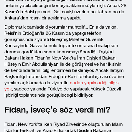
nelerin yapılabileceğini konuşacaklarını söylemişti. Ancak 28
Kasım’da Reisi gelmedi. Gelmeyişi üzerine ne Tahran ne de
Ankara’dan resmi bir açıklama yapıldı.
Diplomatik camiadaki yorumlar muhtelif… En akla yakını,
Reisi’nin Erdoğan’la 26 Kasım’da yaptığı telefon
görüşmesinde ziyareti Birleşmiş Milletler Güvenlik
Konseyinde Gazze konulu toplantı sonrasına bırakıp son
durumu gördükten sonra konuşmayı önerdiği. Dışişleri
Bakanı Hakan Fidan’ın New York’ta İran Dışişleri Bakanı
Hüseyin Emir Abdullahiyan ile de görüşmesi ve her ikisinin
de kendi liderlerini bilgilendirmesi bekleniyor. Ancak İletişim
Başkanlığı tarafından Erdoğan-Reisi telefonlaşması üzerine
yapılan açıklamada da ziyaretin
neden yapılmadığı bilgisi
yok
, sadece yakında Türkiye’de yapılacak Yüksek Düzeyli
İşbirliği toplantısında görüşüleceği bildiriliyor.
Fidan, İsveç’e söz verdi mi?
Fidan, New York’ta iken Riyad Zirvesinde oluşturulan İslam
İşbirliği Teşkilatı ve Arap Birliği ortak Dışişleri Bakanları