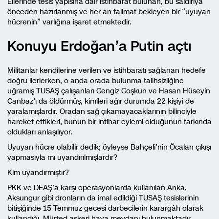
Ellerinde tesis yapısına dair istihbarat bulunan, bu saldırıya
önceden hazırlanmış ve her an talimat bekleyen bir “uyuyan
hücrenin” varlığına işaret etmektedir.
Konuyu Erdoğan’a Putin açtı
Militanlar kendilerine verilen ve istihbaratı sağlanan hedefe
doğru ilerlerken, o anda orada bulunma talihsizliğine
uğramış TUSAŞ çalışanları Cengiz Coşkun ve Hasan Hüseyin
Canbaz’ı da öldürmüş, kimileri ağır durumda 22 kişiyi de
yaralamışlardır. Oradan sağ çıkamayacaklarının bilinciyle
hareket ettikleri, bunun bir intihar eylemi olduğunun farkında
oldukları anlaşılıyor.
Uyuyan hücre olabilir dedik; öyleyse Bahçeli’nin Öcalan çıkışı
yapmasıyla mı uyandırılmışlardır?
Kim uyandırmıştır?
PKK ve DEAŞ’a karşı operasyonlarda kullanılan Anka,
Aksungur gibi dronların da imal edildiği TUSAŞ tesislerinin
bitişiğinde 15 Temmuz gecesi darbecilerin karargâh olarak
kullandığı, Mürted askeri hava meydanı bulunmaktadır.