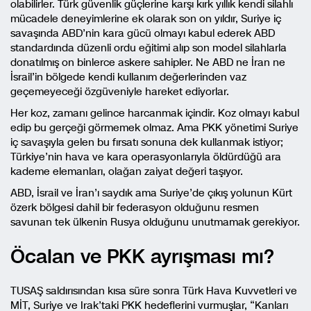
olabilirler. Türk güvenlik güçlerine karşı kırk yıllık kendi silahlı
mücadele deneyimlerine ek olarak son on yıldır, Suriye iç
savaşında ABD’nin kara gücü olmayı kabul ederek ABD
standardında düzenli ordu eğitimi alıp son model silahlarla
donatılmış on binlerce askere sahipler. Ne ABD ne İran ne
İsrail’in bölgede kendi kullanım değerlerinden vaz
geçemeyeceği özgüveniyle hareket ediyorlar.
Her koz, zamanı gelince harcanmak içindir. Koz olmayı kabul
edip bu gerçeği görmemek olmaz. Ama PKK yönetimi Suriye
iç savaşıyla gelen bu fırsatı sonuna dek kullanmak istiyor;
Türkiye’nin hava ve kara operasyonlarıyla öldürdüğü ara
kademe elemanları, olağan zaiyat değeri taşıyor.
ABD, İsrail ve İran’ı saydık ama Suriye’de çıkış yolunun Kürt
özerk bölgesi dahil bir federasyon olduğunu resmen
savunan tek ülkenin Rusya olduğunu unutmamak gerekiyor.
Öcalan ve PKK ayrışması mı?
TUSAŞ saldırısından kısa süre sonra Türk Hava Kuvvetleri ve
MİT, Suriye ve Irak’taki PKK hedeflerini vurmuşlar, “Kanları