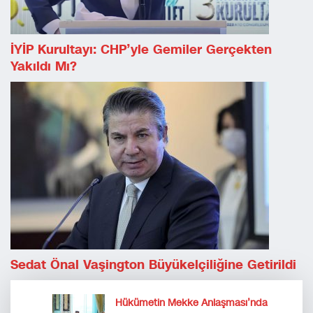
İYİP Kurultayı: CHP’yle Gemiler Gerçekten
Yakıldı Mı?
Sedat Önal Vaşington Büyükelçiliğine Getirildi
Hükümetin Mekke Anlaşması’nda