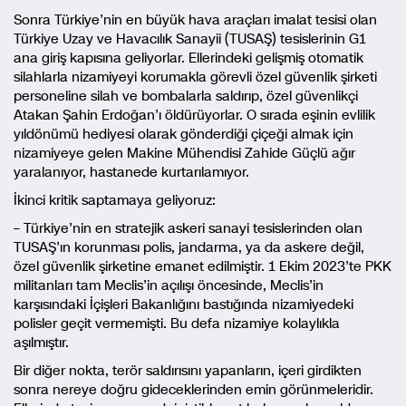
Sonra Türkiye’nin en büyük hava araçları imalat tesisi olan
Türkiye Uzay ve Havacılık Sanayii (TUSAŞ) tesislerinin G1
ana giriş kapısına geliyorlar. Ellerindeki gelişmiş otomatik
silahlarla nizamiyeyi korumakla görevli özel güvenlik şirketi
personeline silah ve bombalarla saldırıp, özel güvenlikçi
Atakan Şahin Erdoğan’ı öldürüyorlar. O sırada eşinin evlilik
yıldönümü hediyesi olarak gönderdiği çiçeği almak için
nizamiyeye gelen Makine Mühendisi Zahide Güçlü ağır
yaralanıyor, hastanede kurtarılamıyor.
İkinci kritik saptamaya geliyoruz:
– Türkiye’nin en stratejik askeri sanayi tesislerinden olan
TUSAŞ’ın korunması polis, jandarma, ya da askere değil,
özel güvenlik şirketine emanet edilmiştir. 1 Ekim 2023’te PKK
militanları tam Meclis’in açılışı öncesinde, Meclis’in
karşısındaki İçişleri Bakanlığını bastığında nizamiyedeki
polisler geçit vermemişti. Bu defa nizamiye kolaylıkla
aşılmıştır.
Bir diğer nokta, terör saldırısını yapanların, içeri girdikten
sonra nereye doğru gideceklerinden emin görünmeleridir.