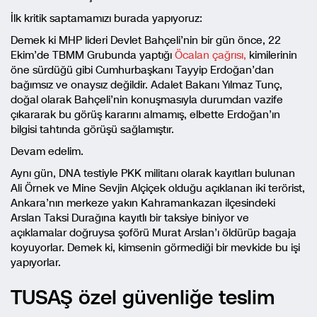
İlk kritik saptamamızı burada yapıyoruz:
Demek ki MHP lideri Devlet Bahçeli’nin bir gün önce, 22
Ekim’de TBMM Grubunda yaptığı
Öcalan çağrısı,
kimilerinin
öne sürdüğü gibi Cumhurbaşkanı Tayyip Erdoğan’dan
bağımsız ve onaysız değildir. Adalet Bakanı Yılmaz Tunç,
doğal olarak Bahçeli’nin konuşmasıyla durumdan vazife
çıkararak bu görüş kararını almamış, elbette Erdoğan’ın
bilgisi tahtında görüşü sağlamıştır.
Devam edelim.
Aynı gün, DNA testiyle PKK militanı olarak kayıtları bulunan
Ali Örnek ve
Mine Sevjin Alçiçek
olduğu açıklanan iki terörist,
Ankara’nın merkeze yakın Kahramankazan ilçesindeki
Arslan Taksi Durağına kayıtlı bir taksiye biniyor ve
açıklamalar doğruysa şoförü Murat Arslan’ı öldürüp bagaja
koyuyorlar. Demek ki, kimsenin görmediği bir mevkide bu işi
yapıyorlar.
TUSAŞ özel güvenliğe teslim