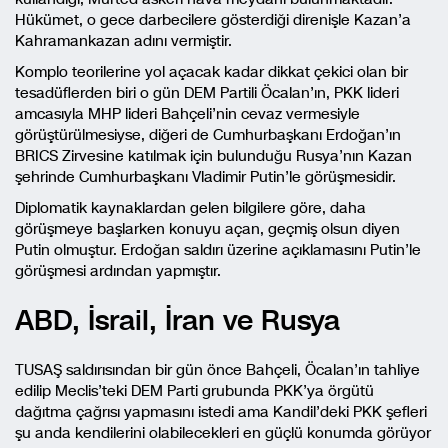
Hükümet, o gece darbecilere gösterdiği direnişle Kazan’a
Kahramankazan adını vermiştir.
Komplo teorilerine yol açacak kadar dikkat çekici olan bir
tesadüflerden biri o gün DEM Partili Öcalan’ın, PKK lideri
amcasıyla MHP lideri Bahçeli’nin cevaz vermesiyle
görüştürülmesiyse, diğeri de Cumhurbaşkanı Erdoğan’ın
BRICS Zirvesine katılmak için bulunduğu Rusya’nın Kazan
şehrinde Cumhurbaşkanı Vladimir Putin’le görüşmesidir.
Diplomatik kaynaklardan gelen bilgilere göre, daha
görüşmeye başlarken konuyu açan, geçmiş olsun diyen
Putin olmuştur. Erdoğan saldırı üzerine açıklamasını Putin’le
görüşmesi ardından yapmıştır.
ABD, İsrail, İran ve Rusya
TUSAŞ saldırısından bir gün önce Bahçeli, Öcalan’ın tahliye
edilip Meclis’teki DEM Parti grubunda PKK’ya örgütü
dağıtma çağrısı yapmasını istedi ama Kandil’deki PKK şefleri
şu anda kendilerini olabilecekleri en güçlü konumda görüyor