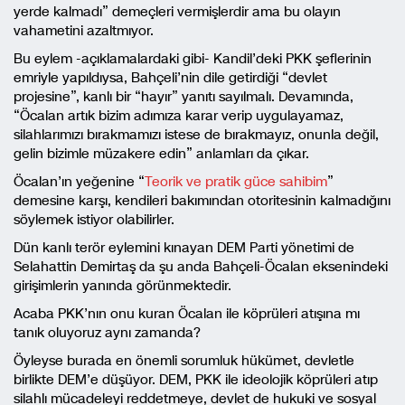
yerde kalmadı” demeçleri vermişlerdir ama bu olayın
vahametini azaltmıyor.
Bu eylem -açıklamalardaki gibi- Kandil’deki PKK şeflerinin
emriyle yapıldıysa, Bahçeli’nin dile getirdiği “devlet
projesine”, kanlı bir “hayır” yanıtı sayılmalı. Devamında,
“Öcalan artık bizim adımıza karar verip uygulayamaz,
silahlarımızı bırakmamızı istese de bırakmayız, onunla değil,
gelin bizimle müzakere edin” anlamları da çıkar.
Öcalan’ın yeğenine “
Teorik ve pratik güce sahibim
”
demesine karşı, kendileri bakımından otoritesinin kalmadığını
söylemek istiyor olabilirler.
Dün kanlı terör eylemini kınayan DEM Parti yönetimi de
Selahattin Demirtaş da şu anda Bahçeli-Öcalan eksenindeki
girişimlerin yanında görünmektedir.
Acaba PKK’nın onu kuran Öcalan ile köprüleri atışına mı
tanık oluyoruz aynı zamanda?
Öyleyse burada en önemli sorumluk hükümet, devletle
birlikte DEM’e düşüyor. DEM, PKK ile ideolojik köprüleri atıp
silahlı mücadeleyi reddetmeye, devlet de hukuki ve sosyal