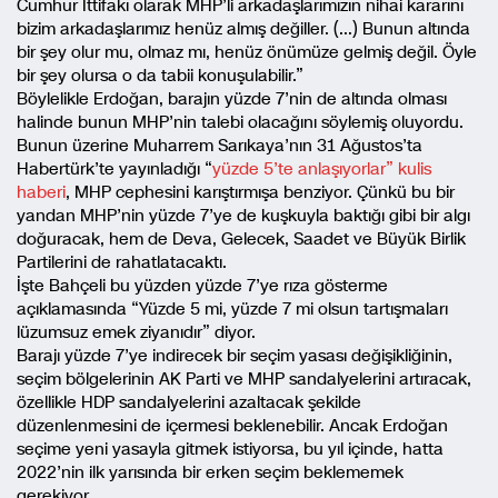
Cumhur İttifakı olarak MHP’li arkadaşlarımızın nihai kararını
bizim arkadaşlarımız henüz almış değiller. (…) Bunun altında
bir şey olur mu, olmaz mı, henüz önümüze gelmiş değil. Öyle
bir şey olursa o da tabii konuşulabilir.”
Böylelikle Erdoğan, barajın yüzde 7’nin de altında olması
halinde bunun MHP’nin talebi olacağını söylemiş oluyordu.
Bunun üzerine Muharrem Sarıkaya’nın 31 Ağustos’ta
Habertürk’te yayınladığı “
yüzde 5’te anlaşıyorlar” kulis
haberi
, MHP cephesini karıştırmışa benziyor. Çünkü bu bir
yandan MHP’nin yüzde 7’ye de kuşkuyla baktığı gibi bir algı
doğuracak, hem de Deva, Gelecek, Saadet ve Büyük Birlik
Partilerini de rahatlatacaktı.
İşte Bahçeli bu yüzden yüzde 7’ye rıza gösterme
açıklamasında “Yüzde 5 mi, yüzde 7 mi olsun tartışmaları
lüzumsuz emek ziyanıdır” diyor.
Barajı yüzde 7’ye indirecek bir seçim yasası değişikliğinin,
seçim bölgelerinin AK Parti ve MHP sandalyelerini artıracak,
özellikle HDP sandalyelerini azaltacak şekilde
düzenlenmesini de içermesi beklenebilir. Ancak Erdoğan
seçime yeni yasayla gitmek istiyorsa, bu yıl içinde, hatta
2022’nin ilk yarısında bir erken seçim beklememek
gerekiyor.