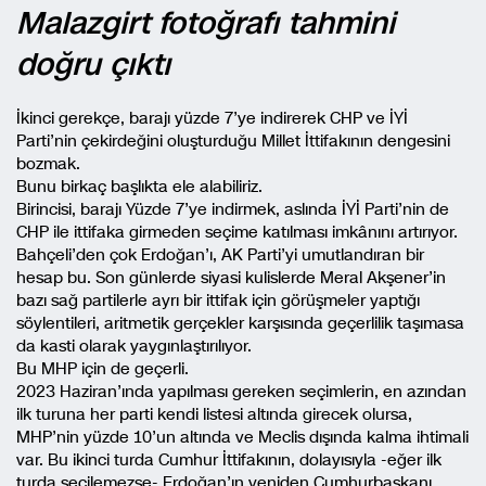
Malazgirt fotoğrafı tahmini
doğru çıktı
İkinci gerekçe, barajı yüzde 7’ye indirerek CHP ve İYİ
Parti’nin çekirdeğini oluşturduğu Millet İttifakının dengesini
bozmak.
Bunu birkaç başlıkta ele alabiliriz.
Birincisi, barajı Yüzde 7’ye indirmek, aslında İYİ Parti’nin de
CHP ile ittifaka girmeden seçime katılması imkânını artırıyor.
Bahçeli’den çok Erdoğan’ı, AK Parti’yi umutlandıran bir
hesap bu. Son günlerde siyasi kulislerde Meral Akşener’in
bazı sağ partilerle ayrı bir ittifak için görüşmeler yaptığı
söylentileri, aritmetik gerçekler karşısında geçerlilik taşımasa
da kasti olarak yaygınlaştırılıyor.
Bu MHP için de geçerli.
2023 Haziran’ında yapılması gereken seçimlerin, en azından
ilk turuna her parti kendi listesi altında girecek olursa,
MHP’nin yüzde 10’un altında ve Meclis dışında kalma ihtimali
var. Bu ikinci turda Cumhur İttifakının, dolayısıyla -eğer ilk
turda seçilemezse- Erdoğan’ın yeniden Cumhurbaşkanı