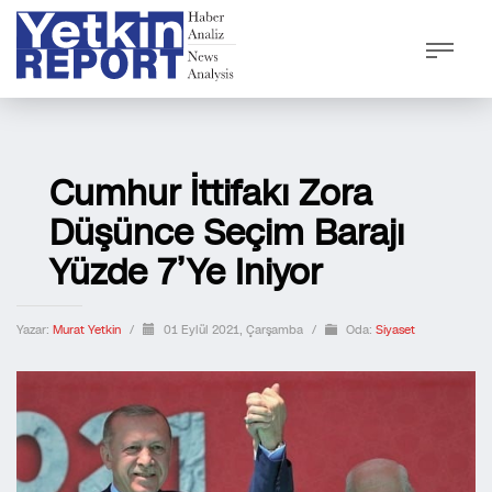
Cumhur İttifakı Zora
Düşünce Seçim Barajı
Yüzde 7’ye Iniyor
Yazar:
Murat Yetkin
/
01 Eylül 2021, Çarşamba
/
Oda:
Siyaset