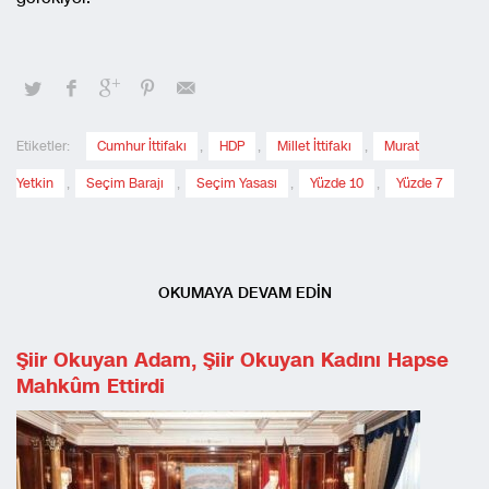
Etiketler:
Cumhur İttifakı
,
HDP
,
Millet İttifakı
,
Murat
Yetkin
,
Seçim Barajı
,
Seçim Yasası
,
Yüzde 10
,
Yüzde 7
OKUMAYA DEVAM EDİN
Şiir Okuyan Adam, Şiir Okuyan Kadını Hapse
Mahkûm Ettirdi