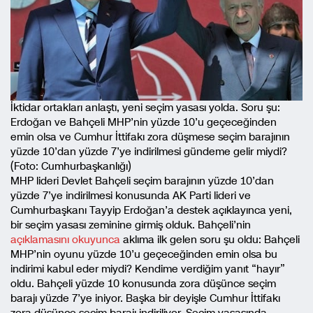
İktidar ortakları anlaştı, yeni seçim yasası yolda. Soru şu:
Erdoğan ve Bahçeli MHP’nin yüzde 10’u geçeceğinden
emin olsa ve Cumhur İttifakı zora düşmese seçim barajının
yüzde 10’dan yüzde 7’ye indirilmesi gündeme gelir miydi?
(Foto: Cumhurbaşkanlığı)
MHP lideri Devlet Bahçeli seçim barajının yüzde 10’dan
yüzde 7’ye indirilmesi konusunda AK Parti lideri ve
Cumhurbaşkanı Tayyip Erdoğan’a destek açıklayınca yeni,
bir seçim yasası zeminine girmiş olduk. Bahçeli’nin
açıklamasını okuyunca
aklıma ilk gelen soru şu oldu: Bahçeli
MHP’nin oyunu yüzde 10’u geçeceğinden emin olsa bu
indirimi kabul eder miydi? Kendime verdiğim yanıt “hayır”
oldu. Bahçeli yüzde 10 konusunda zora düşünce seçim
barajı yüzde 7’ye iniyor. Başka bir deyişle Cumhur İttifakı