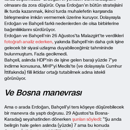
olmasını da zora düşürür. Oysa Erdoğan’ın bütün stratejisini
ilk turda kazanmak, ikinci turda muhalefetin karşısında
birleşmesine imkân vermemek üzerine kuruyor. Dolayısıyla
Erdoğan ve Bahçeli farklı nedenlerden de olsa birbirlerine
bağımlılıklarını sürdürüyor.
Erdoğan ve Bahçeli’nin 26 Ağustos’ta Malazgirt’te verdikleri
fotoğrafı analiz ederken,
yakında Bahçeli’nin daha çok işine
gelecek bir siyasi uzlaşma duyabileceğimiz tahmininde
bulunmuştum. Fazla gecikmedi.
Bahçeli, aslında HDP’nin de işine gelen barajı yüzde 7’ye
indirme konusuna, MHP’yi Meclis’te (ve dolayısıyla Cumhur
İttifakında) fiili iktidar ortağı tutabilmek adına istekli
görünüyor.
Ve Bosna manevrası
Ama o arada Erdoğan, Bahçeli’yi ters köşeye düşürebilecek
bir manevra da yaptı doğrusu. 29 Ağustos’ta Bosna-
Karadağ seyahatinden dönerken
şunları söyledi
: “Şu anda
belirgin hale gelen aslında (yüzde) 7 ama bu konuda