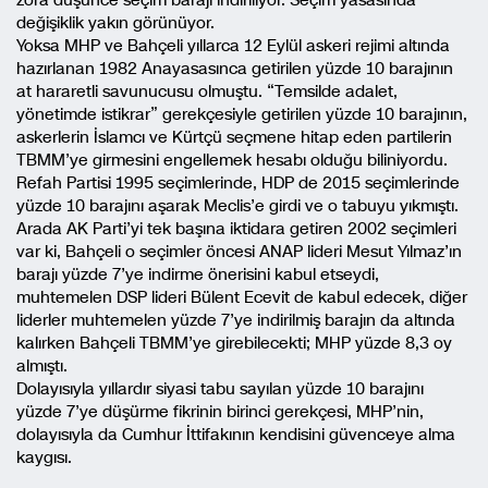
zora düşünce seçim barajı indiriliyor. Seçim yasasında
değişiklik yakın görünüyor.
Yoksa MHP ve Bahçeli yıllarca 12 Eylül askeri rejimi altında
hazırlanan 1982 Anayasasınca getirilen yüzde 10 barajının
at hararetli savunucusu olmuştu. “Temsilde adalet,
yönetimde istikrar” gerekçesiyle getirilen yüzde 10 barajının,
askerlerin İslamcı ve Kürtçü seçmene hitap eden partilerin
TBMM’ye girmesini engellemek hesabı olduğu biliniyordu.
Refah Partisi 1995 seçimlerinde, HDP de 2015 seçimlerinde
yüzde 10 barajını aşarak Meclis’e girdi ve o tabuyu yıkmıştı.
Arada AK Parti’yi tek başına iktidara getiren 2002 seçimleri
var ki, Bahçeli o seçimler öncesi ANAP lideri Mesut Yılmaz’ın
barajı yüzde 7’ye indirme önerisini kabul etseydi,
muhtemelen DSP lideri Bülent Ecevit de kabul edecek, diğer
liderler muhtemelen yüzde 7’ye indirilmiş barajın da altında
kalırken Bahçeli TBMM’ye girebilecekti; MHP yüzde 8,3 oy
almıştı.
Dolayısıyla yıllardır siyasi tabu sayılan yüzde 10 barajını
yüzde 7’ye düşürme fikrinin birinci gerekçesi, MHP’nin,
dolayısıyla da Cumhur İttifakının kendisini güvenceye alma
kaygısı.