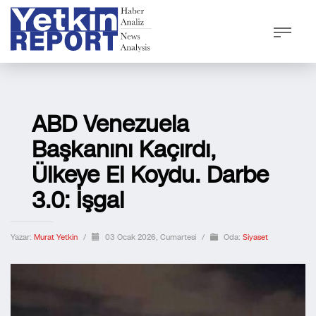
ABD Venezuela
Başkanını Kaçırdı,
Ülkeye El Koydu. Darbe
3.0: İşgal
Yazar:
Murat Yetkin
/
03 Ocak 2026, Cumartesi
/
Oda:
Siyaset