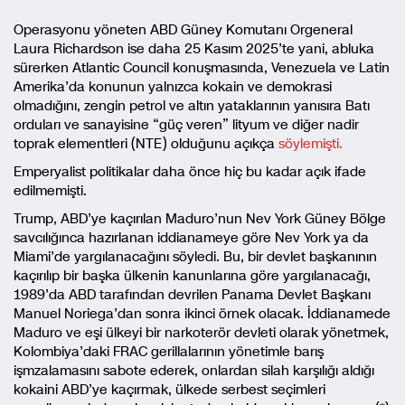
Operasyonu yöneten ABD Güney Komutanı Orgeneral
Laura Richardson ise daha 25 Kasım 2025’te yani, abluka
sürerken Atlantic Council konuşmasında, Venezuela ve Latin
Amerika’da konunun yalnızca kokain ve demokrasi
olmadığını, zengin petrol ve altın yataklarının yanısıra Batı
orduları ve sanayisine “güç veren” lityum ve diğer nadir
toprak elementleri (NTE) olduğunu açıkça
söylemişti.
Emperyalist politikalar daha önce hiç bu kadar açık ifade
edilmemişti.
Trump, ABD’ye kaçırılan Maduro’nun Nev York Güney Bölge
savcılığınca hazırlanan iddianameye göre Nev York ya da
Miami’de yargılanacağını söyledi. Bu, bir devlet başkanının
kaçırılıp bir başka ülkenin kanunlarına göre yargılanacağı,
1989’da ABD tarafından devrilen Panama Devlet Başkanı
Manuel Noriega’dan sonra ikinci örnek olacak. İddianamede
Maduro ve eşi ülkeyi bir narkoterör devleti olarak yönetmek,
Kolombiya’daki FRAC gerillalarının yönetimle barış
işmzalamasını sabote ederek, onlardan silah karşılığı aldığı
kokaini ABD’ye kaçırmak, ülkede serbest seçimleri