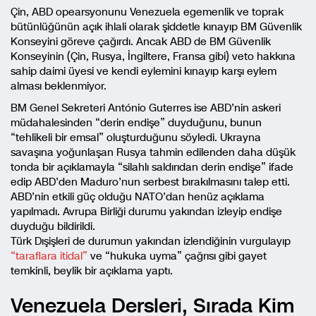
Çin, ABD opearsyonunu Venezuela egemenlik ve toprak
bütünlüğünün açık ihlali olarak şiddetle kınayıp BM Güvenlik
Konseyini göreve çağırdı. Ancak ABD de BM Güvenlik
Konseyinin (Çin, Rusya, İngiltere, Fransa gibi) veto hakkına
sahip daimi üyesi ve kendi eylemini kınayıp karşı eylem
alması beklenmiyor.
BM Genel Sekreteri António Guterres ise ABD’nin askeri
müdahalesinden “derin endişe” duyduğunu, bunun
“tehlikeli bir emsal” oluşturduğunu söyledi. Ukrayna
savaşına yoğunlaşan Rusya tahmin edilenden daha düşük
tonda bir açıklamayla “silahlı saldırıdan derin endişe” ifade
edip ABD’den Maduro’nun serbest bırakılmasını talep etti.
ABD’nin etkili güç olduğu NATO’dan henüz açıklama
yapılmadı. Avrupa Birliği durumu yakından izleyip endişe
duyduğu bildirildi.
Türk Dışişleri de durumun yakından izlendiğinin vurgulayıp
“taraflara itidal”
ve “hukuka uyma” çağrısı gibi gayet
temkinli, beylik bir açıklama yaptı.
Venezuela Dersleri, Sırada Kim