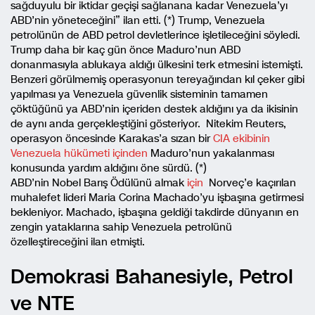
sağduyulu bir iktidar geçişi sağlanana kadar Venezuela’yı
ABD’nin yöneteceğini” ilan etti. (*) Trump, Venezuela
petrolünün de ABD petrol devletlerince işletileceğini söyledi.
Trump daha bir kaç gün önce Maduro’nun ABD
donanmasıyla ablukaya aldığı ülkesini terk etmesini istemişti.
Benzeri görülmemiş operasyonun tereyağından kıl çeker gibi
yapılması ya Venezuela güvenlik sisteminin tamamen
çöktüğünü ya ABD’nin içeriden destek aldığını ya da ikisinin
de aynı anda gerçekleştiğini gösteriyor. Nitekim Reuters,
operasyon öncesinde Karakas’a sızan bir
CIA ekibinin
Venezuela hükümeti içinden
Maduro’nun yakalanması
konusunda yardım aldığını öne sürdü. (*)
ABD’nin Nobel Barış Ödülünü almak
için
Norveç’e kaçırılan
muhalefet lideri Maria Corina Machado’yu işbaşına getirmesi
bekleniyor. Machado, işbaşına geldiği takdirde dünyanın en
zengin yataklarına sahip Venezuela petrolünü
özelleştireceğini ilan etmişti.
Demokrasi Bahanesiyle, Petrol
ve NTE