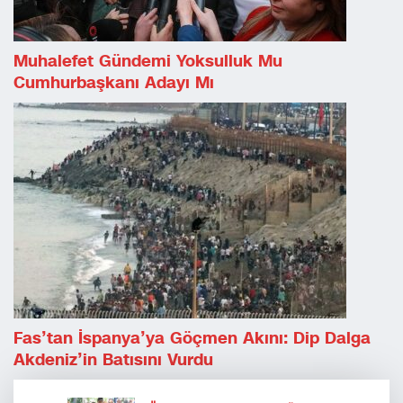
Muhalefet Gündemi Yoksulluk Mu
Cumhurbaşkanı Adayı Mı
Fas’tan İspanya’ya Göçmen Akını: Dip Dalga
Akdeniz’in Batısını Vurdu