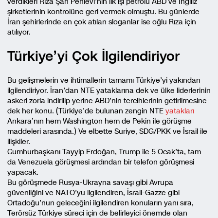
verdikleri Rıza Şah Pehlevi’nin ilk işi petrolü ABD ve İngiliz
şirketlerinin kontrolüne geri vermek olmuştu. Bu günlerde
İran şehirlerinde en çok atılan sloganlar ise oğlu Rıza için
atılıyor.
Türkiye’yi Çok İlgilendiriyor
Bu gelişmelerin ve ihtimallerin tamamı Türkiye’yi yakından
ilgilendiriyor. İran’dan NTE yataklarına dek ve ülke liderlerinin
askeri zorla indirilip yerine ABD’nin tercihlerinin getirilmesine
dek her konu. (Türkiye’de bulunan zengin NTE
yatakları
Ankara’nın hem Washington hem de Pekin ile görüşme
maddeleri arasında.) Ve elbette Suriye, SDG/PKK ve İsrail ile
ilişkiler.
Cumhurbaşkanı Tayyip Erdoğan, Trump ile 5 Ocak’ta, tam
da Venezuela görüşmesi ardından bir telefon görüşmesi
yapacak.
Bu görüşmede Rusya-Ukrayna savaşı gibi Avrupa
güvenliğini ve NATO’yu ilgilendiren, İsrail-Gazze gibi
Ortadoğu’nun geleceğini ilgilendiren konuların yanı sıra,
Terörsüz Türkiye süreci için de belirleyici önemde olan