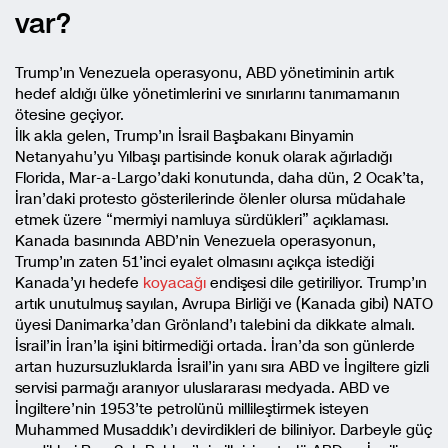
var?
Trump’ın Venezuela operasyonu, ABD yönetiminin artık
hedef aldığı ülke yönetimlerini ve sınırlarını tanımamanın
ötesine geçiyor.
İlk akla gelen, Trump’ın İsrail Başbakanı Binyamin
Netanyahu’yu Yılbaşı partisinde konuk olarak ağırladığı
Florida, Mar-a-Largo’daki konutunda, daha dün, 2 Ocak’ta,
İran’daki protesto gösterilerinde ölenler olursa müdahale
etmek üzere “mermiyi namluya sürdükleri” açıklaması.
Kanada basınında ABD’nin Venezuela operasyonun,
Trump’ın zaten 51’inci eyalet olmasını açıkça istediği
Kanada’yı hedefe
koyacağı
endişesi dile getiriliyor. Trump’ın
artık unutulmuş sayılan, Avrupa Birliği ve (Kanada gibi) NATO
üyesi Danimarka’dan Grönland’ı talebini da dikkate almalı.
İsrail’in İran’la işini bitirmediği ortada. İran’da son günlerde
artan huzursuzluklarda İsrail’in yanı sıra ABD ve İngiltere gizli
servisi parmağı aranıyor uluslararası medyada. ABD ve
İngiltere’nin 1953’te petrolünü millileştirmek isteyen
Muhammed Musaddık’ı devirdikleri de biliniyor. Darbeyle güç