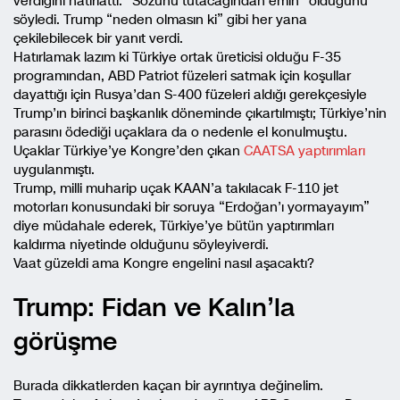
verdiğini hatırlattı. “Sözünü tutacağından emin” olduğunu
söyledi. Trump “neden olmasın ki” gibi her yana
çekilebilecek bir yanıt verdi.
Hatırlamak lazım ki Türkiye ortak üreticisi olduğu F-35
programından, ABD Patriot füzeleri satmak için koşullar
dayattığı için Rusya’dan S-400 füzeleri aldığı gerekçesiyle
Trump’ın birinci başkanlık döneminde çıkartılmıştı; Türkiye’nin
parasını ödediği uçaklara da o nedenle el konulmuştu.
Uçaklar Türkiye’ye Kongre’den çıkan
CAATSA yaptırımları
uygulanmıştı.
Trump, milli muharip uçak KAAN’a takılacak F-110 jet
motorları konusundaki bir soruya “Erdoğan’ı yormayayım”
diye müdahale ederek, Türkiye’ye bütün yaptırımları
kaldırma niyetinde olduğunu söyleyiverdi.
Vaat güzeldi ama Kongre engelini nasıl aşacaktı?
Trump: Fidan ve Kalın’la
görüşme
Burada dikkatlerden kaçan bir ayrıntıya değinelim.