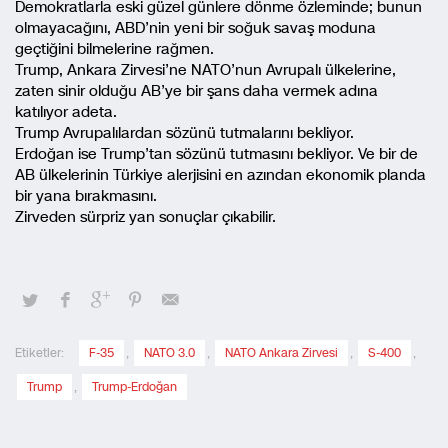
Demokratlarla eski güzel günlere dönme özleminde; bunun
olmayacağını, ABD’nin yeni bir soğuk savaş moduna
geçtiğini bilmelerine rağmen.
Trump, Ankara Zirvesi’ne NATO’nun Avrupalı ülkelerine,
zaten sinir olduğu AB’ye bir şans daha vermek adına
katılıyor adeta.
Trump Avrupalılardan sözünü tutmalarını bekliyor.
Erdoğan ise Trump’tan sözünü tutmasını bekliyor. Ve bir de
AB ülkelerinin Türkiye alerjisini en azından ekonomik planda
bir yana bırakmasını.
Zirveden sürpriz yan sonuçlar çıkabilir.
Etiketler:
F-35
,
NATO 3.0
,
NATO Ankara Zirvesi
,
S-400
,
Trump
,
Trump-Erdoğan