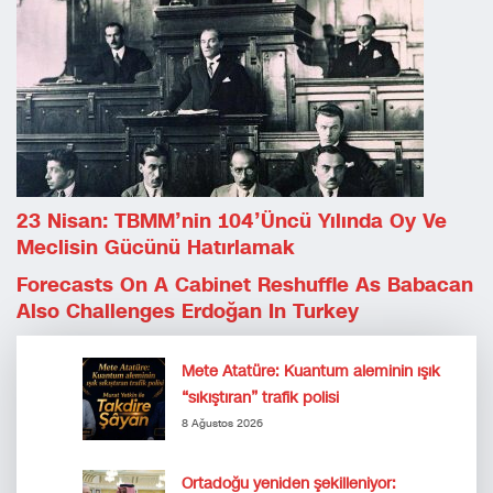
23 Nisan: TBMM’nin 104’üncü Yılında Oy Ve
Meclisin Gücünü Hatırlamak
Forecasts On A Cabinet Reshuffle As Babacan
Also Challenges Erdoğan In Turkey
Mete Atatüre: Kuantum aleminin ışık
“sıkıştıran” trafik polisi
8 Ağustos 2026
Ortadoğu yeniden şekilleniyor: