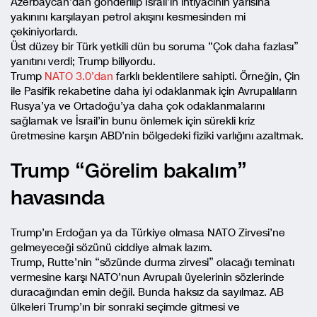
Azerbaycan’dan gönderilip İsrail’in ihtiyacının yarısına
yakınını karşılayan petrol akışını kesmesinden mi
çekiniyorlardı.
Üst düzey bir Türk yetkili dün bu soruma “Çok daha fazlası”
yanıtını verdi; Trump biliyordu.
Trump
NATO 3.0’dan
farklı beklentilere sahipti. Örneğin, Çin
ile Pasifik rekabetine daha iyi odaklanmak için Avrupalıların
Rusya’ya ve Ortadoğu’ya daha çok odaklanmalarını
sağlamak ve İsrail’in bunu önlemek için sürekli kriz
üretmesine karşın ABD’nin bölgedeki fiziki varlığını azaltmak.
Trump “Görelim bakalım”
havasında
Trump’ın Erdoğan ya da Türkiye olmasa NATO Zirvesi’ne
gelmeyeceği sözünü ciddiye almak lazım.
Trump, Rutte’nin “sözünde durma zirvesi” olacağı teminatı
vermesine karşı NATO’nun Avrupalı üyelerinin sözlerinde
duracağından emin değil. Bunda haksız da sayılmaz. AB
ülkeleri Trump’ın bir sonraki seçimde gitmesi ve