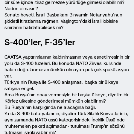
bir süre içinde itiraz gelmezse yürürlüğe girmesi olabilir mi?
Neden olmasın?
Senato heyeti, İsrail Başbakanı Binyamin Netanyahu’nun
şiddetli itirazlarına rağmen, Vaşington’daki İsrail lobisine
sınırlarını hatırlatabilecek mi?
S-400’ler, F-35’ler
CAATSA yaptırımlarının kaldırılmasının veya esnetilmesinin bir
yolu da S-400 füzeleri. Bu konuda NATO Zirvesi kulisinde,
halen doğrulanması mümkün olmayan pek çok spekülasyon
var.
Türkiye’nin Rusya ile S-400 anlaşması, başka bir ülkeye
satışına engel.
Ama Rusya’nın onay vermesiyle bir başka ülkeye, diyelim bir
Körfez ülkesine gönderilmesi mümkün olabilir mi?
Bu Rusya’nın karşılığında ne alacağına bağlı.
Ya da S-400 bataryalarının, diyelim Türk Silahlı Kuvvetlerinin,
aynı zamanda NATO üssü kategorisindeki İncirlik Üssü’nde -
muhtemelen paketi açılmadan- tutulması Trump’ın sözünü
tutmasını sağlayabilir mi?