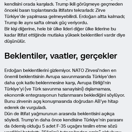
kendisini orada karşıladı. Trump ikili görüşmeye geçmeden
önceki basın toplantısında iltifatını tekrarladı: Zirve
Türkiye’de yapılmasa gelmeyebilirdi. Erdoğan altta kalmadı;
Trump ile aynı safta olmak güç veriyordu.
Bir kişi diğerine, hele bir ülke lideri diğer ülke liderine bu
kadar iltifat ettiğinde mutlaka yüksek beklentileri vardır diye
düşünülür.
Beklentiler, vaatler, gerçekler
Erdoğan beklentilerini gizlemiyor. NATO Zirvesi’nden en
önemli beklentisinin Avrupa savunmasında Türkiye’den
daha çok katkı beklenmesine karşı, Avrupa Birliği’nin
Türkiye’yi (ve Türk savunma sanayisini) dışlamaması,
ekonomik entegrasyonun hızlanmasını beklediğini söylüyor.
Bunu zirvenin açış konuşmasında doğrudan AB’ye hitap
ederek de vurguladı.
Dün de iltifat yağmurunun arasında beklentisini açıkça
söyledi. Trump’ın daha önce kendisine Türkiye’nin parasını
da ödemiş olduğu 5 adet F-35 uçağını teslim etme sözü