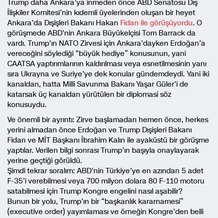
Trump daha Ankara’ya inmeden önce ABD Senatosu Dış
İlişkiler Komitesi’nin kıdemli üyelerinden oluşan bir heyet
Ankara’da Dışişleri Bakanı Hakan
Fidan ile görüşüyordu
. O
görüşmede ABD’nin Ankara Büyükelçisi Tom Barrack da
vardı. Trump’ın NATO Zirvesi için Ankara’dayken Erdoğan’a
vereceğini söylediği “büyük hediye” konusunun, yani
CAATSA yaptırımlarının kaldırılması veya esnetilmesinin yanı
sıra Ukrayna ve Suriye’ye dek konular gündemdeydi. Yani iki
kanaldan, hatta Milli Savunma Bakanı Yaşar Güler’i de
katarsak üç kanaldan yürütülen bir diplomasi söz
konusuydu.
Ve önemli bir ayrıntı: Zirve başlamadan hemen önce, herkes
yerini almadan önce Erdoğan ve Trump Dışişleri Bakanı
Fidan ve MİT Başkanı İbrahim Kalın ile ayaküstü bir görüşme
yaptılar. Verilen bilgi sonrası Trump’ın başıyla onaylayarak
yerine geçtiği görüldü.
Şimdi tekrar soralım: ABD’nin Türkiye’ye en azından 5 adet
F-35’i verebilmesi veya 700 milyon dolara 80 F-110 motoru
satabilmesi için Trump Kongre engelini nasıl aşabilir?
Bunun bir yolu, Trump’ın bir “başkanlık kararnamesi”
(executive order) yayımlaması ve örneğin Kongre’den belli