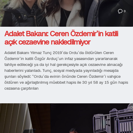
0
Adalet Bakanı: Ceren Özdemir’in katili
açık cezaevine nakledilmiyor
Adalet Bakanı Yılmaz Tunç 2019’da Ordu’da öldürülen Ceren
Özdemir’in katili Özgür Arduç’un infaz yasasından yararlanarak
tahliye edileceği ya da iyi hal gerekçesiyle açık cezaevine alınacağı
haberlerini yalanladı. Tunç, sosyal medyada yayınladığı mesajda
şunları söyledi: “Ordu’da evinin önünde Ceren Özdemir’i vahşice
öldüren ve ağırlaştırılmış müebbet hapis ile 30 yıl 58 ay 15 gün hapis
cezasına çarptırılan