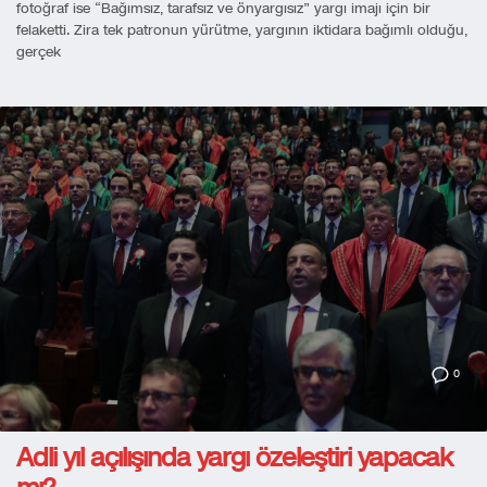
fotoğraf ise “Bağımsız, tarafsız ve önyargısız” yargı imajı için bir
felaketti. Zira tek patronun yürütme, yargının iktidara bağımlı olduğu,
gerçek
0
Adli yıl açılışında yargı özeleştiri yapacak