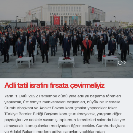
0
Adli tatil israfını fırsata çevirmeliyiz
Yarın, 1 Eylül 2022 Perşembe günü yine adli yıl başlama törenleri
yapılacak, üst temyiz mahkemeleri başkanları, büyük bir ihtimalle
Cumhurbaşkanı ve Adalet Bakanı konuşmalar yapacaklar fakat
Türkiye Barolar Birliği Başkanı konuşturulmayacak, yargının diğer
paydaşları ve adalete susamış toplumun temsilcileri salonda bile yer
almayacak, konuşulanları medyadan öğrenecekler. Cumhurbaşkanı
ve Adalet Bakanı, modern adliye sarayları yaptıklarından,