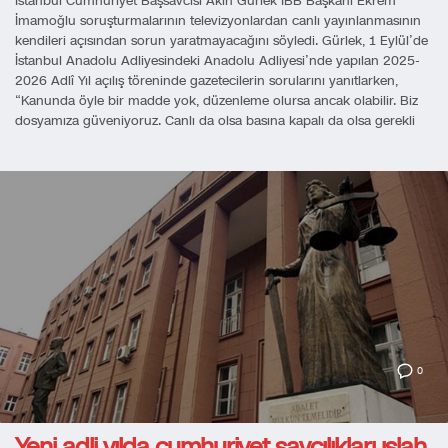
İstanbul Cumhuriyet Başsavcısı Akın Gürlek İBB Başkanı Ekrem
İmamoğlu soruşturmalarının televizyonlardan canlı yayınlanmasının
kendileri açısından sorun yaratmayacağını söyledi. Gürlek, 1 Eylül’de
İstanbul Anadolu Adliyesindeki Anadolu Adliyesi’nde yapılan 2025-
2026 Adlî Yıl açılış töreninde gazetecilerin sorularını yanıtlarken,
“Kanunda öyle bir madde yok, düzenleme olursa ancak olabilir. Biz
dosyamıza güveniyoruz. Canlı da olsa basına kapalı da olsa gerekli
0
Yeni adli yılda cumhuriyet savcılıkları ıslah