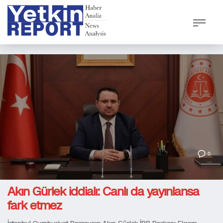
0
Akın Gürlek iddialı: Canlı da yayınlansa
fark etmez