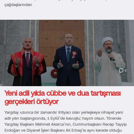
çağdaşlarından
0
Yeni adli yılda cübbe ve dua tartışması
gerçekleri örtüyor
Yargıtay uzunca bir zamandır ihtiyacı olan yerleşkeye nihayet yeni
adli yılın başlangıcında, 1 Eylül’de kavuştu; hayırlı olsun. Törende
Yargıtay Başkanı Mehmet Akarca’nın, Cumhurbaşkanı Recep Tayyip
Erdoğan ve Diyanet İşleri Başkanı Ali Erbaş’la aynı karede olduğu