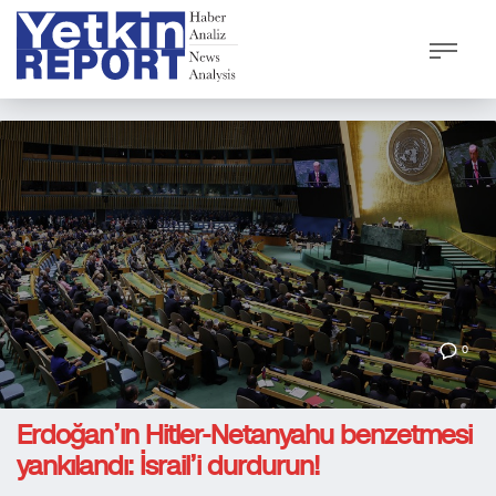
0
Erdoğan’ın Hitler-Netanyahu benzetmesi
yankılandı: İsrail’i durdurun!