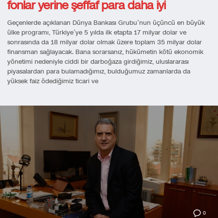
fonlar yerine şeffaf para daha iyi
Geçenlerde açıklanan Dünya Bankası Grubu’nun üçüncü en büyük
ülke programı, Türkiye’ye 5 yılda ilk etapta 17 milyar dolar ve
sonrasında da 18 milyar dolar olmak üzere toplam 35 milyar dolar
finansman sağlayacak. Bana sorarsanız, hükümetin kötü ekonomik
yönetimi nedeniyle ciddi bir darboğaza girdiğimiz, uluslararası
piyasalardan para bulamadığımız, bulduğumuz zamanlarda da
yüksek faiz ödediğimiz ticari ve
0