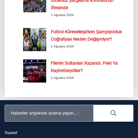
tutuksuz yargılama korkusunun
ötesinde
2 Ağustos 2026
Futbol Küreselleşirken Şampiyonluk
Coğrafyası Neden Değişmiyor?
2 Ağustos 2026
Filenin Sultanları Kazandı. Peki Ya
Kaybetseydiler?
2 Ağustos 2026
Haberler arşivinde arama yapın...
Siyaset