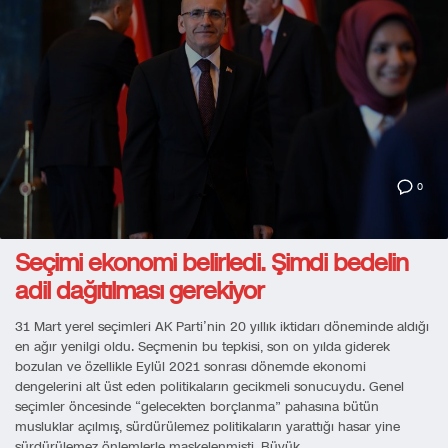
0
Seçimi ekonomi belirledi. Şimdi bedelin
adil dağıtılması gerekiyor
31 Mart yerel seçimleri AK Parti’nin 20 yıllık iktidarı döneminde aldığı
en ağır yenilgi oldu. Seçmenin bu tepkisi, son on yılda giderek
bozulan ve özellikle Eylül 2021 sonrası dönemde ekonomi
dengelerini alt üst eden politikaların gecikmeli sonucuydu. Genel
seçimler öncesinde “gelecekten borçlanma” pahasına bütün
musluklar açılmış, sürdürülemez politikaların yarattığı hasar yine
sürdürülemez önlemlerle maskelenmişti. Büyük