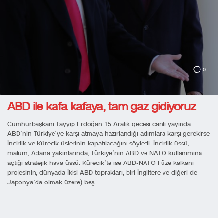
0
ABD ile kafa kafaya, tam gaz gidiyoruz
Cumhurbaşkanı Tayyip Erdoğan 15 Aralık gecesi canlı yayında
ABD’nin Türkiye’ye karşı atmaya hazırlandığı adımlara karşı gerekirse
İncirlik ve Kürecik üslerinin kapatılacağını söyledi. İncirlik üssü,
malum, Adana yakınlarında, Türkiye’nin ABD ve NATO kullanımına
açtığı stratejik hava üssü. Kürecik’te ise ABD-NATO Füze kalkanı
projesinin, dünyada İkisi ABD toprakları, biri İngiltere ve diğeri de
Japonya’da olmak üzere) beş