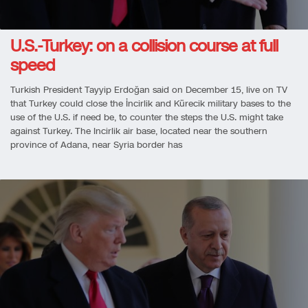
U.S.-Turkey: on a collision course at full
speed
Turkish President Tayyip Erdoğan said on December 15, live on TV
that Turkey could close the İncirlik and Kürecik military bases to the
use of the U.S. if need be, to counter the steps the U.S. might take
against Turkey. The Incirlik air base, located near the southern
province of Adana, near Syria border has