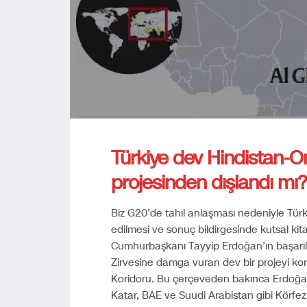
Türkiye dev Hindistan-
projesinden dışlandı mı?
Biz G20’de tahıl anlaşması nedeniyle Tü
edilmesi ve sonuç bildirgesinde kutsal kit
Cumhurbaşkanı Tayyip Erdoğan’ın başarı
Zirvesine damga vuran dev bir projeyi k
Koridoru. Bu çerçeveden bakınca Erdoğan’
Katar, BAE ve Suudi Arabistan gibi Körfez