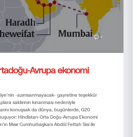
0
Ortadoğu-Avrupa ekonomi
rkiye’nin -azımsanmayacak- gayretine teşekkür
aplara saldırının kınanması nedeniyle
larını konuşsak da dünya, bugünlerde, G20
onuşuyor: Hindistan-Orta Doğu-Avrupa Ekonomi
ın Mısır Cumhurbaşkanı Abdül Fettah Sisi ile