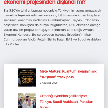
ekonomi projesinden dışlandı mı?
Biz G20’de tahıl anlaşması nedeniyle Türkiye’nin -azımsanmayacak-
gayretine teşekkür edilmesi ve sonuç bildirgesinde kutsal kitaplara
saldırının kınanması nedeniyle Cumhurbaşkanı Tayyip Erdoğan’ın
başarılarını konuşsak da dünya, bugünlerde, G20 Zirvesine damga
vuran dev bir projeyi konuşuyor: Hindistan-Orta Doğu-Avrupa
Ekonomi Koridoru. Bu çerçeveden bakınca Erdoğan’ın Mısır
Cumhurbaşkanı Abdül Fettah Sisi ile Katar, BAE ve Suudi Arabistan
gibi Körfez
Mete Atatüre: Kuantum aleminin ışık
“sıkıştıran” trafik polisi
8 Ağustos 2026
Ortadoğu yeniden şekilleniyor:
Türkiye, Suudi Arabistan, Pakistan
üçgeni