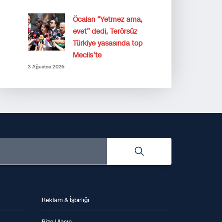
Öcalan “Yetmez ama,
evet” dedi, Terörsüz
Türkiye yasasında top
Meclis’te
3 Ağustos 2026
Reklam & İşbirliği
Bize Ulaşın