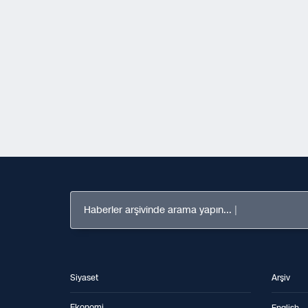
Haberler arşivinde arama yapın...
Siyaset
Arşiv
Ekonomi
English