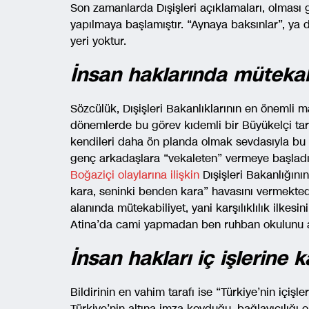
Son zamanlarda Dışişleri açıklamaları, olması g
yapılmaya başlamıştır. “Aynaya baksınlar”, ya da
yeri yoktur.
İnsan haklarında mütekab
Sözcülük, Dışişleri Bakanlıklarının en önemli 
dönemlerde bu görev kıdemli bir Büyükelçi tar
kendileri daha ön planda olmak sevdasıyla bu 
genç arkadaşlara “vekaleten” vermeye başladıl
Boğaziçi olaylarına ilişkin
Dışişleri Bakanlığını
kara, seninki benden kara” havasını vermektedi
alanında mütekabiliyet, yani karşılıklılık ilkes
Atina’da cami yapmadan ben ruhban okulunu 
İnsan hakları iç işlerine 
Bildirinin en vahim tarafı ise “Türkiye’nin içiş
Türkiye’nin altına imza koyduğu, bağlayıcılığı 