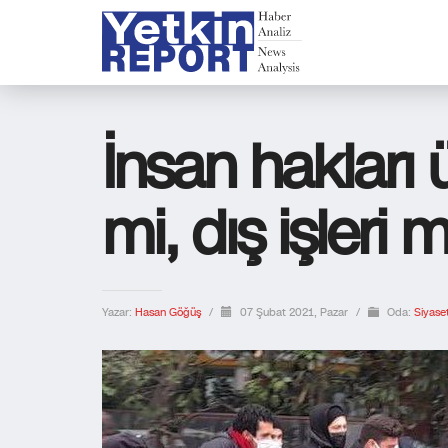
İnsan hakları ü
mi, dış işleri m
Yazar:
Hasan Göğüş
/
07 Şubat 2021, Pazar
/
Oda:
Siyase