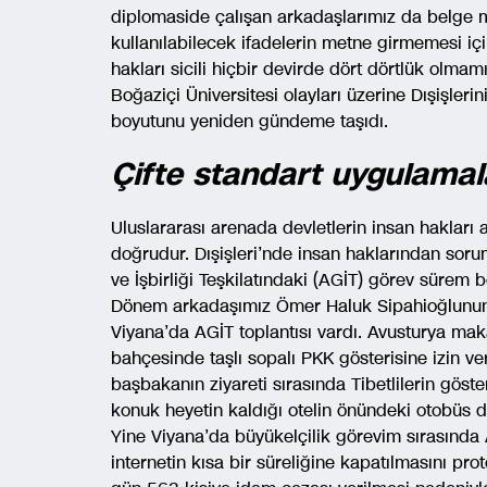
diplomaside çalışan arkadaşlarımız da belge m
kullanılabilecek ifadelerin metne girmemesi iç
hakları sicili hiçbir devirde dört dörtlük olmamış
Boğaziçi Üniversitesi olayları üzerine Dışişlerini
boyutunu yeniden gündeme taşıdı.
Çifte standart uygulamal
Uluslararası arenada devletlerin insan hakları 
doğrudur. Dışişleri’nde insan haklarından sor
ve İşbirliği Teşkilatındaki (AGİT) görev sürem 
Dönem arkadaşımız Ömer Haluk Sipahioğlunun 
Viyana’da AGİT toplantısı vardı. Avusturya maka
bahçesinde taşlı sopalı PKK gösterisine izin ve
başbakanın ziyareti sırasında Tibetlilerin göst
konuk heyetin kaldığı otelin önündeki otobüs du
Yine Viyana’da büyükelçilik görevim sırasında 
internetin kısa bir süreliğine kapatılmasını pr