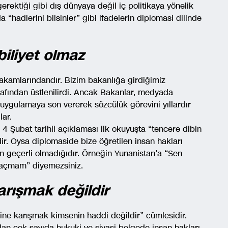
erektiği gibi dış dünyaya değil iç politikaya yönelik
 “hadlerini bilsinler” gibi ifadelerin diplomasi dilinde
iliyet olmaz
makamlarındandır. Bizim bakanlığa girdiğimiz
afından üstlenilirdi. Ancak Bakanlar, medyada
uygulamaya son vererek sözcülük görevini yıllardır
ar.
n 4 Şubat tarihli açıklaması ilk okuyuşta “tencere dibin
r. Oysa diplomaside bize öğretilen insan hakları
inin geçerli olmadığıdır. Örneğin Yunanistan’a “Sen
açmam” diyemezsiniz.
karışmak değildir
lerine karışmak kimsenin haddi değildir” cümlesidir.
olan çok sayıda hukuki ve siyasi belgede insan hakları