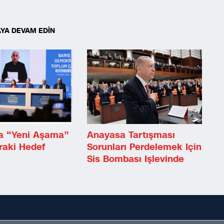
YA DEVAM EDİN
a “Yeni Aşama”
Anayasa Tartışması
raki Hedef
Sorunları Perdelemek Için
Sis Bombası Işlevinde