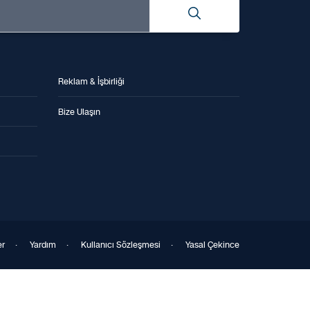
Reklam & İşbirliği
Bize Ulaşın
er
·
Yardım
·
Kullanıcı Sözleşmesi
·
Yasal Çekince