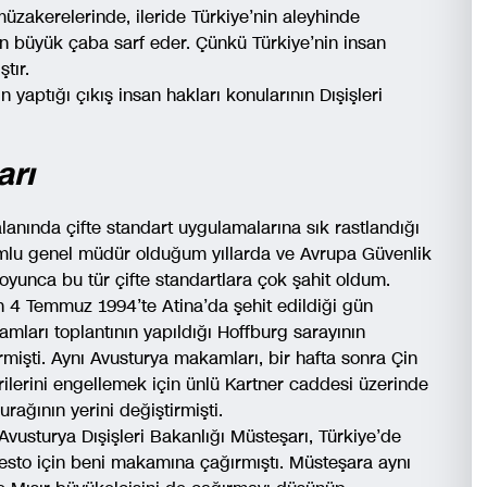
üzakerelerinde, ileride Türkiye’nin aleyhinde
in büyük çaba sarf eder. Çünkü Türkiye’nin insan
tır.
n yaptığı çıkış insan hakları konularının Dışişleri
arı
alanında çifte standart uygulamalarına sık rastlandığı
umlu genel müdür olduğum yıllarda ve Avrupa Güvenlik
boyunca bu tür çifte standartlara çok şahit oldum.
4 Temmuz 1994’te Atina’da şehit edildiği gün
mları toplantının yapıldığı Hoffburg sarayının
rmişti. Aynı Avusturya makamları, bir hafta sonra Çin
erilerini engellemek için ünlü Kartner caddesi üzerinde
rağının yerini değiştirmişti.
Avusturya Dışişleri Bakanlığı Müsteşarı, Türkiye’de
otesto için beni makamına çağırmıştı. Müsteşara aynı