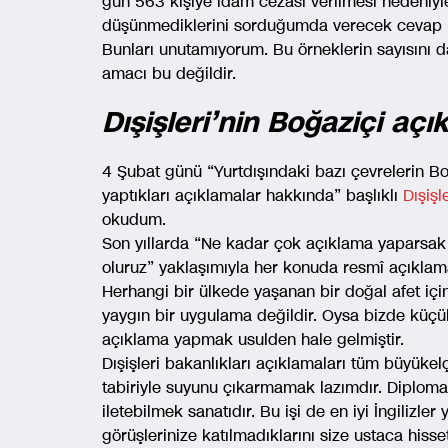
gün 563 kişiye idam cezası verilmesi nedeniyl
düşünmediklerini sorduğumda verecek cevap 
Bunları unutamıyorum. Bu örneklerin sayısını
amacı bu değildir.
Dışişleri’nin Boğaziçi açı
4 Şubat günü “Yurtdışındaki bazı çevrelerin Bo
yaptıkları açıklamalar hakkında” başlıklı
Dışişl
okudum.
Son yıllarda “Ne kadar çok açıklama yaparsak o
oluruz” yaklaşımıyla her konuda resmî açıklam
Herhangi bir ülkede yaşanan bir doğal afet iç
yaygın bir uygulama değildir. Oysa bizde küçük 
açıklama yapmak usulden hale gelmiştir.
Dışişleri bakanlıkları açıklamaları tüm büyükel
tabiriyle suyunu çıkarmamak lazımdır. Diplomasi 
iletebilmek sanatıdır. Bu işi de en iyi İngilizle
görüşlerinize katılmadıklarını size ustaca hissett