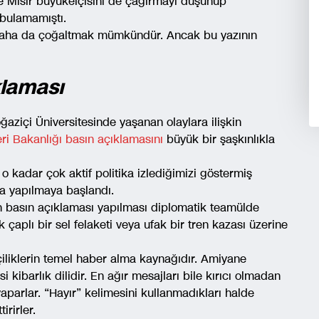
e Mısır büyükelçisini de çağırmayı düşünüp
bulamamıştı.
 daha da çoğaltmak mümkündür. Ancak bu yazının
klaması
ğaziçi Üniversitesinde yaşanan olaylara ilişkin
eri Bakanlığı basın açıklamasını
büyük bir şaşkınlıkla
 kadar çok aktif politika izlediğimizi göstermiş
a yapılmaya başlandı.
in basın açıklaması yapılması diplomatik teamülde
çaplı bir sel felaketi veya ufak bir tren kazası üzerine
çiliklerin temel haber alma kaynağıdır. Amiyane
kibarlık dilidir. En ağır mesajları bile kırıcı olmadan
r yaparlar. “Hayır” kelimesini kullanmadıkları halde
irirler.