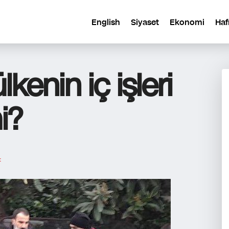
English
Siyaset
Ekonomi
Haf
lkenin iç işleri
i?
t