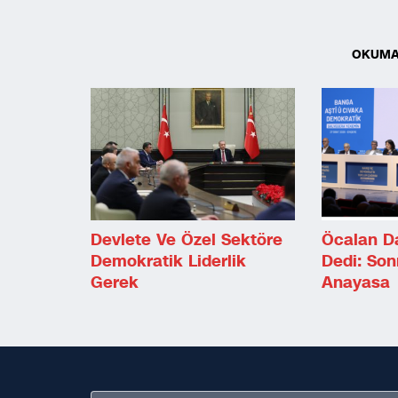
OKUMA
Devlete Ve Özel Sektöre
Öcalan D
Demokratik Liderlik
Dedi: Son
Gerek
Anayasa