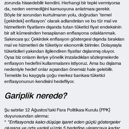
zorunda hissedebilir kendini. Herhangi bir tepki vermiyorsa
da, neden vermediğini kamuoyuna anlatması gerekir.
Böyle bir sorundan kurtulmanın yolu, doğrudan ‘temel
(çekirdek) enflasyon’ olarak adlandırılan ve bu tür mal ve
hizmetlerin fiyatlarını dışarıda tutan tüketici fiyat endeksinin
bir alt kümesinden hesaplanan enflasyona odaklanmak.
Sakıncası şu: Çekirdek enflasyon göstergesi dışında bırakılan
mal ve hizmetleri de tüketiyor ekonomik birimler. Dolayısıyla
tüketicileri yakından ilgilendiren fiyatlar dışlanmış oluyor.
Oysa biz onların ileriye yönelik imzaladıkları sözleşmelerde
enflasyon hedefini kullanmalarını istiyoruz. Ama bu dışlama
nedeniyle hedef onlar açısından önemsiz hale gelebilir.
Temelde bu kaygıyla çoğu merkez bankası tüketici
enflasyonunun kendisini hedefliyor.
Gariplik nerede?
Şu satırlar 12 Ağustos’taki Para Politikası Kurulu (PPK)
duyurusundan alınma:
*
“Enflasyonda kalıcı düşüşe işaret eden güçlü göstergeler
oluşana ve orta vadeli yüzde 5 hedefine ulaşıncaya kadar