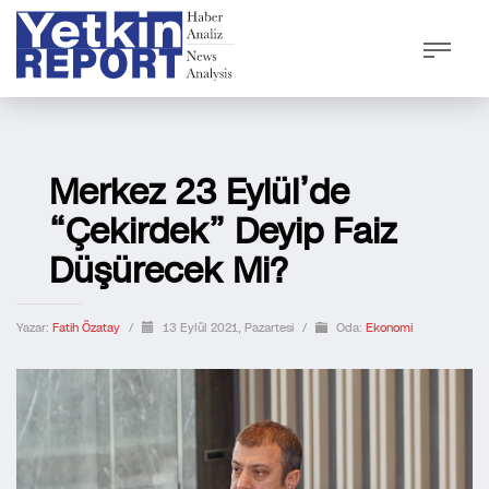
Merkez 23 Eylül’de
“çekirdek” Deyip Faiz
Düşürecek Mi?
Yazar:
Fatih Özatay
/
13 Eylül 2021, Pazartesi
/
Oda:
Ekonomi