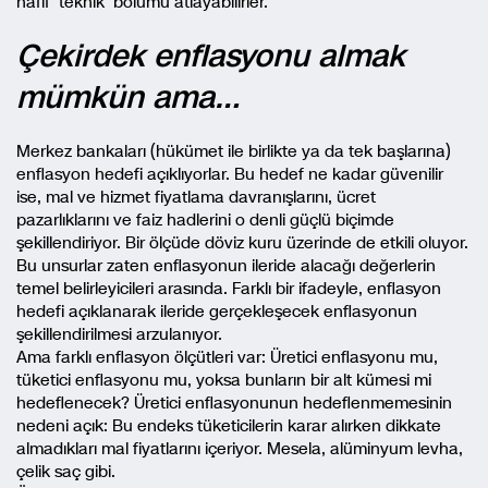
hafif ‘teknik’ bölümü atlayabilirler.
Çekirdek enflasyonu almak
mümkün ama…
Merkez bankaları (hükümet ile birlikte ya da tek başlarına)
enflasyon hedefi açıklıyorlar. Bu hedef ne kadar güvenilir
ise, mal ve hizmet fiyatlama davranışlarını, ücret
pazarlıklarını ve faiz hadlerini o denli güçlü biçimde
şekillendiriyor. Bir ölçüde döviz kuru üzerinde de etkili oluyor.
Bu unsurlar zaten enflasyonun ileride alacağı değerlerin
temel belirleyicileri arasında. Farklı bir ifadeyle, enflasyon
hedefi açıklanarak ileride gerçekleşecek enflasyonun
şekillendirilmesi arzulanıyor.
Ama farklı enflasyon ölçütleri var: Üretici enflasyonu mu,
tüketici enflasyonu mu, yoksa bunların bir alt kümesi mi
hedeflenecek? Üretici enflasyonunun hedeflenmemesinin
nedeni açık: Bu endeks tüketicilerin karar alırken dikkate
almadıkları mal fiyatlarını içeriyor. Mesela, alüminyum levha,
çelik saç gibi.