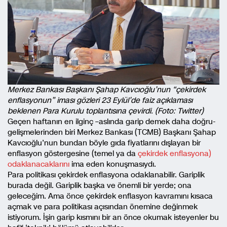
Merkez Bankası Başkanı Şahap Kavcıoğlu’nun “çekirdek
enflasyonun” iması gözleri 23 Eylül’de faiz açıklaması
beklenen Para Kurulu toplantısına çevirdi. (Foto: Twitter)
Geçen haftanın en ilginç –aslında garip demek daha doğru-
gelişmelerinden biri Merkez Bankası (TCMB) Başkanı Şahap
Kavcıoğlu’nun bundan böyle gıda fiyatlarını dışlayan bir
enflasyon göstergesine (temel ya da
çekirdek enflasyona)
odaklanacaklarını
ima eden konuşmasıydı.
Para politikası çekirdek enflasyona odaklanabilir. Gariplik
burada değil. Gariplik başka ve önemli bir yerde; ona
geleceğim. Ama önce çekirdek enflasyon kavramını kısaca
açmak ve para politikası açısından önemine değinmek
istiyorum. İşin garip kısmını bir an önce okumak isteyenler bu