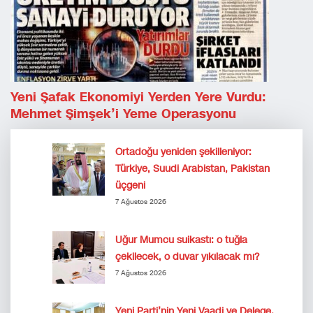
Yeni Şafak Ekonomiyi Yerden Yere Vurdu:
Mehmet Şimşek’i Yeme Operasyonu
Ortadoğu yeniden şekilleniyor:
Türkiye, Suudi Arabistan, Pakistan
üçgeni
7 Ağustos 2026
Uğur Mumcu suikastı: o tuğla
çekilecek, o duvar yıkılacak mı?
7 Ağustos 2026
Yeni Parti’nin Yeni Vaadi ve Delege,