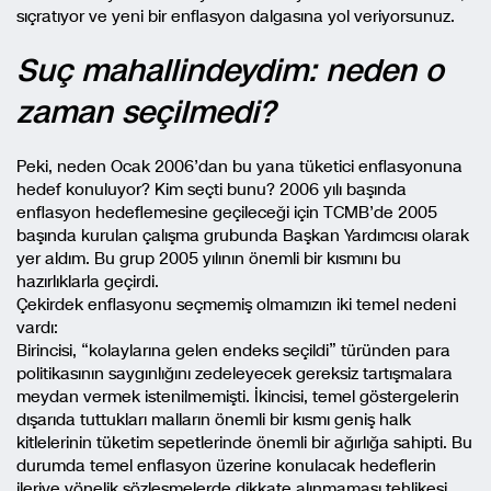
sıçratıyor ve yeni bir enflasyon dalgasına yol veriyorsunuz.
Suç mahallindeydim: neden o
zaman seçilmedi?
Peki, neden Ocak 2006’dan bu yana tüketici enflasyonuna
hedef konuluyor? Kim seçti bunu? 2006 yılı başında
enflasyon hedeflemesine geçileceği için TCMB’de 2005
başında kurulan çalışma grubunda Başkan Yardımcısı olarak
yer aldım. Bu grup 2005 yılının önemli bir kısmını bu
hazırlıklarla geçirdi.
Çekirdek enflasyonu seçmemiş olmamızın iki temel nedeni
vardı:
Birincisi, “kolaylarına gelen endeks seçildi” türünden para
politikasının saygınlığını zedeleyecek gereksiz tartışmalara
meydan vermek istenilmemişti. İkincisi, temel göstergelerin
dışarıda tuttukları malların önemli bir kısmı geniş halk
kitlelerinin tüketim sepetlerinde önemli bir ağırlığa sahipti. Bu
durumda temel enflasyon üzerine konulacak hedeflerin
ileriye yönelik sözleşmelerde dikkate alınmaması tehlikesi