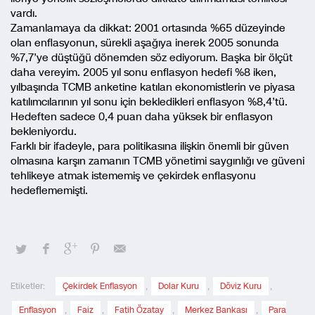
vardı.
Zamanlamaya da dikkat: 2001 ortasında %65 düzeyinde
olan enflasyonun, sürekli aşağıya inerek 2005 sonunda
%7,7’ye düştüğü dönemden söz ediyorum. Başka bir ölçüt
daha vereyim. 2005 yıl sonu enflasyon hedefi %8 iken,
yılbaşında TCMB anketine katılan ekonomistlerin ve piyasa
katılımcılarının yıl sonu için bekledikleri enflasyon %8,4’tü.
Hedeften sadece 0,4 puan daha yüksek bir enflasyon
bekleniyordu.
Farklı bir ifadeyle, para politikasına ilişkin önemli bir güven
olmasına karşın zamanın TCMB yönetimi saygınlığı ve güveni
tehlikeye atmak istememiş ve çekirdek enflasyonu
hedeflememişti.
Etiketler:
Çekirdek Enflasyon
,
Dolar Kuru
,
Döviz Kuru
,
Enflasyon
,
Faiz
,
Fatih Özatay
,
Merkez Bankası
,
Para