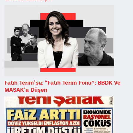
Fatih Terim’siz “Fatih Terim Fonu”: BBDK Ve
MASAK’a Düşen