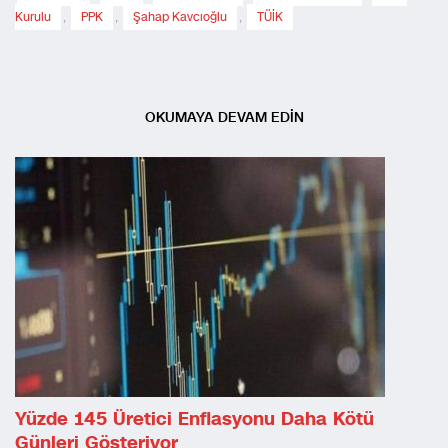
Kurulu
,
PPK
,
Şahap Kavcıoğlu
,
TÜİK
OKUMAYA DEVAM EDİN
Yüzde 145 Üretici Enflasyonu Daha Kötü
Günleri Gösteriyor