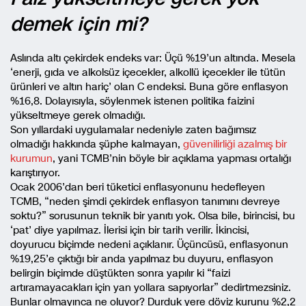
demek için mi?
Aslında altı çekirdek endeks var: Üçü %19’un altında. Mesela
‘enerji, gıda ve alkolsüz içecekler, alkollü içecekler ile tütün
ürünleri ve altın hariç’ olan C endeksi. Buna göre enflasyon
%16,8. Dolayısıyla, söylenmek istenen politika faizini
yükseltmeye gerek olmadığı.
Son yıllardaki uygulamalar nedeniyle zaten bağımsız
olmadığı hakkında şüphe kalmayan,
güvenilirliği azalmış bir
kurumun
, yani TCMB’nin böyle bir açıklama yapması ortalığı
karıştırıyor.
Ocak 2006’dan beri tüketici enflasyonunu hedefleyen
TCMB, “neden şimdi çekirdek enflasyon tanımını devreye
soktu?” sorusunun teknik bir yanıtı yok. Olsa bile, birincisi, bu
‘pat’ diye yapılmaz. İlerisi için bir tarih verilir. İkincisi,
doyurucu biçimde nedeni açıklanır. Üçüncüsü, enflasyonun
%19,25’e çıktığı bir anda yapılmaz bu duyuru, enflasyon
belirgin biçimde düştükten sonra yapılır ki “faizi
artıramayacakları için yan yollara sapıyorlar” dedirtmezsiniz.
Bunlar olmayınca ne oluyor? Durduk yere döviz kurunu %2,2