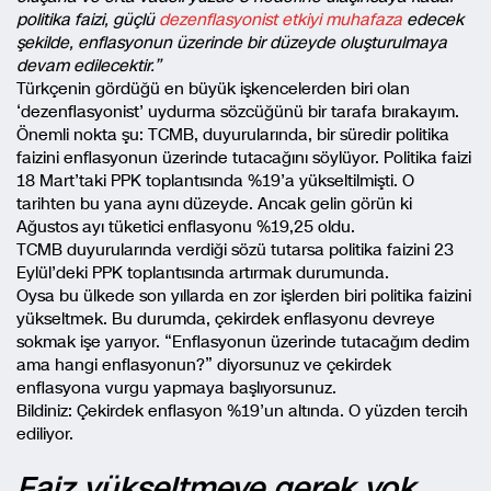
politika faizi, güçlü
dezenflasyonist etkiyi muhafaza
edecek
şekilde, enflasyonun üzerinde bir düzeyde oluşturulmaya
devam edilecektir.”
Türkçenin gördüğü en büyük işkencelerden biri olan
‘dezenflasyonist’ uydurma sözcüğünü bir tarafa bırakayım.
Önemli nokta şu: TCMB, duyurularında, bir süredir politika
faizini enflasyonun üzerinde tutacağını söylüyor. Politika faizi
18 Mart’taki PPK toplantısında %19’a yükseltilmişti. O
tarihten bu yana aynı düzeyde. Ancak gelin görün ki
Ağustos ayı tüketici enflasyonu %19,25 oldu.
TCMB duyurularında verdiği sözü tutarsa politika faizini 23
Eylül’deki PPK toplantısında artırmak durumunda.
Oysa bu ülkede son yıllarda en zor işlerden biri politika faizini
yükseltmek. Bu durumda, çekirdek enflasyonu devreye
sokmak işe yarıyor. “Enflasyonun üzerinde tutacağım dedim
ama hangi enflasyonun?” diyorsunuz ve çekirdek
enflasyona vurgu yapmaya başlıyorsunuz.
Bildiniz: Çekirdek enflasyon %19’un altında. O yüzden tercih
ediliyor.
Faiz yükseltmeye gerek yok