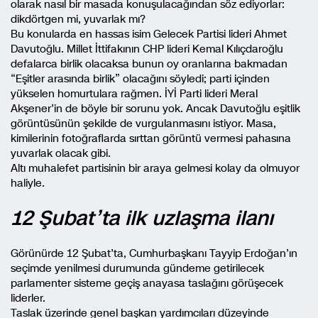
olarak nasıl bir masada konuşulacağından söz ediyorlar:
dikdörtgen mi, yuvarlak mı?
Bu konularda en hassas isim Gelecek Partisi lideri Ahmet
Davutoğlu. Millet İttifakının CHP lideri Kemal Kılıçdaroğlu
defalarca birlik olacaksa bunun oy oranlarına bakmadan
“Eşitler arasında birlik” olacağını söyledi; parti içinden
yükselen homurtulara rağmen. İYİ Parti lideri Meral
Akşener’in de böyle bir sorunu yok. Ancak Davutoğlu eşitlik
görüntüsünün şekilde de vurgulanmasını istiyor. Masa,
kimilerinin fotoğraflarda sırttan görüntü vermesi pahasına
yuvarlak olacak gibi.
Altı muhalefet partisinin bir araya gelmesi kolay da olmuyor
haliyle.
12 Şubat’ta ilk uzlaşma ilanı
Görünürde 12 Şubat’ta, Cumhurbaşkanı Tayyip Erdoğan’ın
seçimde yenilmesi durumunda gündeme getirilecek
parlamenter sisteme geçiş anayasa taslağını görüşecek
liderler.
Taslak üzerinde genel başkan yardımcıları düzeyinde