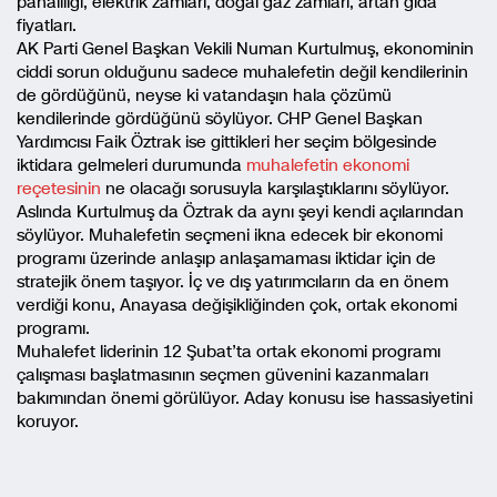
pahalılığı, elektrik zamları, doğal gaz zamları, artan gıda
fiyatları.
AK Parti Genel Başkan Vekili Numan Kurtulmuş, ekonominin
ciddi sorun olduğunu sadece muhalefetin değil kendilerinin
de gördüğünü, neyse ki vatandaşın hala çözümü
kendilerinde gördüğünü söylüyor. CHP Genel Başkan
Yardımcısı Faik Öztrak ise gittikleri her seçim bölgesinde
iktidara gelmeleri durumunda
muhalefetin ekonomi
reçetesinin
ne olacağı sorusuyla karşılaştıklarını söylüyor.
Aslında Kurtulmuş da Öztrak da aynı şeyi kendi açılarından
söylüyor. Muhalefetin seçmeni ikna edecek bir ekonomi
programı üzerinde anlaşıp anlaşamaması iktidar için de
stratejik önem taşıyor. İç ve dış yatırımcıların da en önem
verdiği konu, Anayasa değişikliğinden çok, ortak ekonomi
programı.
Muhalefet liderinin 12 Şubat’ta ortak ekonomi programı
çalışması başlatmasının seçmen güvenini kazanmaları
bakımından önemi görülüyor. Aday konusu ise hassasiyetini
koruyor.