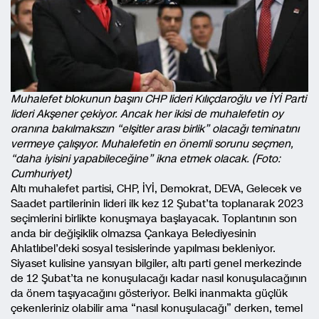
Muhalefet blokunun başını CHP lideri Kılıçdaroğlu ve İYİ Parti
lideri Akşener çekiyor. Ancak her ikisi de muhalefetin oy
oranına bakılmakszın “elşitler arası birlik” olacağı teminatını
vermeye çalışıyor. Muhalefetin en önemli sorunu seçmen,
“daha iyisini yapabileceğine” ikna etmek olacak. (Foto:
Cumhuriyet)
Altı muhalefet partisi, CHP, İYİ, Demokrat, DEVA, Gelecek ve
Saadet partilerinin lideri ilk kez 12 Şubat’ta toplanarak 2023
seçimlerini birlikte konuşmaya başlayacak. Toplantının son
anda bir değişiklik olmazsa Çankaya Belediyesinin
Ahlatlıbel’deki sosyal tesislerinde yapılması bekleniyor.
Siyaset kulisine yansıyan bilgiler, altı parti genel merkezinde
de 12 Şubat’ta ne konuşulacağı kadar nasıl konuşulacağının
da önem taşıyacağını gösteriyor. Belki inanmakta güçlük
çekenleriniz olabilir ama “nasıl konuşulacağı” derken, temel