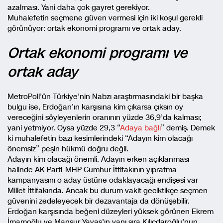
azalması. Yani daha çok gayret gerekiyor.
Muhalefetin seçmene güven vermesi için iki koşul gerekli
görünüyor: ortak ekonomi programı ve ortak aday.
Ortak ekonomi programı ve
ortak aday
MetroPoll’ün Türkiye’nin Nabzı araştırmasındaki bir başka
bulgu ise, Erdoğan’ın karşısına kim çıkarsa çıksın oy
vereceğini söyleyenlerin oranının yüzde 36,9’da kalması;
yani yetmiyor. Oysa yüzde 29,3 “
Adaya bağlı
” demiş. Demek
ki muhalefetin bazı kesimlerindeki “Adayın kim olacağı
önemsiz” peşin hükmü doğru değil.
Adayın kim olacağı önemli. Adayın erken açıklanması
halinde AK Parti-MHP Cumhur İttifakının yıpratma
kampanyasını o aday üstüne odaklayacağı endişesi var
Millet İttifakında. Ancak bu durum vakit geciktikçe seçmen
güvenini zedeleyecek bir dezavantaja da dönüşebilir.
Erdoğan karşısında beğeni düzeyleri yüksek görünen Ekrem
İmamoğlu ve Mansur Yavaş’ın yanı sıra Kılıçdaroğlu’nun