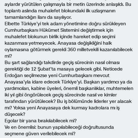
aylardır yürütülen çalışmayla bir metin üzerinde anlaşıldı. Bu
toplantı aslında muhalefet blokundaki ilk uzlaşmanın
tamamlandığın ilanı da sayılıyor.
Elbette Türkiye’yi tek adam yönetimine doğru sürükleyen
Cumhurbaşkanı Hükümet Sistemini değiştirmek için
muhalefet blokunun birlik içinde hareket edip seçimi
kazanması yetmeyecek. Anayasa değişikliğini halk
oylamasına götürmek gerekli 360 milletvekili kazanılabilecek
mi?
Bu şart sağlandığı takdirde geçiş sürecinin nasıl olması
gerektiği de 12 Şubat’ta masaya gelecek gibi. Neticede
Erdoğan seçilmezse yeni Cumhurbaşkanı mevcut
Anayasa’yla idare edecek Türkiye’yi. Başkan yardımcı ya da
yardımcıları, kabine üyeleri, önemli başkanlıklar, muhtemelen
iki yıl gibi öngörülecek geçiş sürecinde nasıl ve kimler
tarafından yürütülecek? Bu iş bölümünde liderler yer alacak
mı? Yoksa yeni Anayasaya dek kurmay kadrolara mı iş
düşecek?
Egolar bir yana bırakılabilecek mi?
Ve en önemlisi: bunun yapılabileceği doğrultusunda
seçmene güven verilebilecek mi?