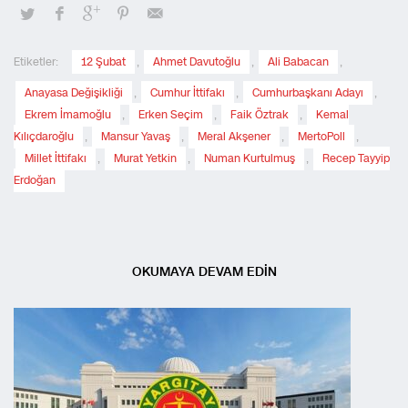
Etiketler:
12 Şubat
,
Ahmet Davutoğlu
,
Ali Babacan
,
Anayasa Değişikliği
,
Cumhur İttifakı
,
Cumhurbaşkanı Adayı
,
Ekrem İmamoğlu
,
Erken Seçim
,
Faik Öztrak
,
Kemal
Kılıçdaroğlu
,
Mansur Yavaş
,
Meral Akşener
,
MertoPoll
,
Millet İttifakı
,
Murat Yetkin
,
Numan Kurtulmuş
,
Recep Tayyip
Erdoğan
OKUMAYA DEVAM EDİN