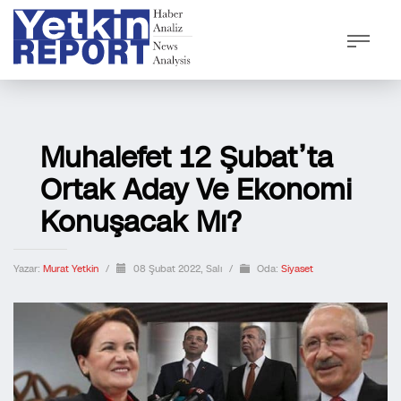
Muhalefet 12 Şubat’ta
Ortak Aday Ve Ekonomi
Konuşacak Mı?
Yazar:
Murat Yetkin
/
08 Şubat 2022, Salı
/
Oda:
Siyaset