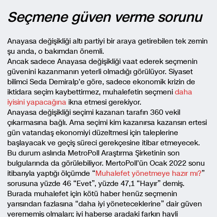
Seçmene güven verme sorunu
Anayasa değişikliği altı partiyi bir araya getirebilen tek zemin
şu anda, o bakımdan önemli.
Ancak sadece Anayasa değişikliği vaat ederek seçmenin
güvenini kazanmanın yeterli olmadığı görülüyor. Siyaset
bilimci Seda Demiralp’e göre, sadece ekonomik krizin de
iktidara seçim kaybettirmez, muhalefetin seçmeni
daha
iyisini yapacağına
ikna etmesi gerekiyor.
Anayasa değişikliği seçimi kazanan tarafın 360 vekil
çıkarmasına bağlı. Ama seçimi kim kazanırsa kazansın ertesi
gün vatandaş ekonomiyi düzeltmesi için taleplerine
başlayacak ve geçiş süreci gerekçesine itibar etmeyecek.
Bu durum aslında MetroPoll Araştırma Şirketinin son
bulgularında da görülebiliyor. MertoPoll’ün Ocak 2022 sonu
itibarıyla yaptığı ölçümde “
Muhalefet yönetmeye hazır mı?
”
sorusuna yüzde 46 “Evet”, yüzde 47,1 “Hayır” demiş.
Burada muhalefet için kötü haber henüz seçmenin
yarısından fazlasına “daha iyi yöneteceklerine” dair güven
verememiş olmaları; iyi haberse aradaki farkın hayli