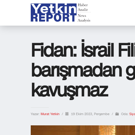
Fidan: İsrail Fil
barışmadan g
kavuşmaz
Yazar:
Murat Yetkin
/
19 Ekim 2023, Perşembe
/
Oda:
Siy