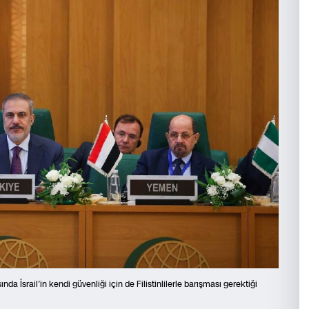
nda İsrail’in kendi güvenliği için de Filistinlilerle barışması gerektiği