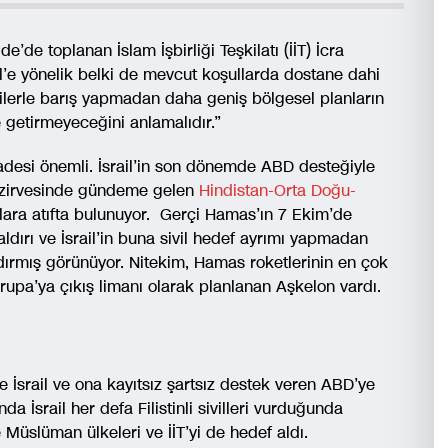
’de toplanan İslam İşbirliği Teşkilatı (İİT) İcra
l’e yönelik belki de mevcut koşullarda dostane dahi
tinlilerle barış yapmadan daha geniş bölgesel planların
e getirmeyeceğini anlamalıdır.”
adesi önemli. İsrail’in son dönemde ABD desteğiyle
 zirvesinde gündeme gelen
Hindistan-Orta Doğu-
ara atıfta bulunuyor. Gerçi Hamas’ın 7 Ekim’de
 saldırı ve İsrail’in buna sivil hedef ayrımı yapmadan
aldırmış görünüyor. Nitekim, Hamas roketlerinin en çok
vrupa’ya çıkış limanı olarak planlanan Aşkelon vardı.
İsrail ve ona kayıtsız şartsız destek veren ABD’ye
a İsrail her defa Filistinli sivilleri vurduğunda
 Müslüman ülkeleri ve İİT’yi de hedef aldı.