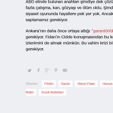
ABD elinde bulunan anahtarı şimdiye dek çözüm
fazla çatışma, kan, gözyaşı ve ölüm oldu. Şimdi
siyaset oyununda hayallere pek yer yok. Ancak
saptamamız gerekiyor.
Ankara’nın daha önce ortaya attığı
“garantörlü
gerekiyor. Fidan’ın Cidde konuşmasından bu kon
izlenimini de almak mümkün. Bu vahim krizi bir
gerekiyor.
Etiketler:
Filistin
,
Gazze
,
Hakan Fidan
,
Hamas
Biden
,
Suudi Arabistan