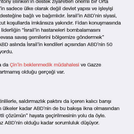
tony Blinken’in destek ziyaretleri önemli bir Orta
’in sadece ülke olarak değil devlet yapısı ve işleyişi
steğine bağlı ve bağımlıdır. İsrail’in ABD’nin siyasi,
cut koşullarda imkânsıza yakındır. Fidan konuşmasında
iderliğin “İsrail’in hastaneleri bombalamasını
devasa savaş gemilerini bölgemize göndermek”
ABD aslında İsrail’in kendileri açısından ABD’nin 50
yordu.
a da
Çin’in beklenmedik müdahalesi
ve Gazze
partmamış olduğu gerçeği var.
tinlilerle, saldırmazlık paktını da içeren kalıcı barışı
 ülkeler kadar ABD’nin de bu bakışa ikna olmasından
etli çözümün” hayata geçirilmesinin yolu da öyle.
 az ABD’nin olduğu kadar sorumluluk düşüyor.