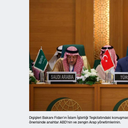
Dışişleri Bakanı Fidan’ın İslam İşbirliği Teşkilatındaki konuşması
önerisinde anahtar ABD’nin ve zengin Arap yönetimlerinin.