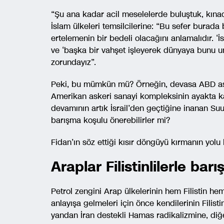
“Şu ana kadar acil meselelerde buluştuk, kınadı
İslam ülkeleri temsilcilerine: “Bu sefer burada bı
ertelemenin bir bedeli olacağını anlamalıdır. ‘İsr
ve ‘başka bir vahşet işleyerek dünyaya bunu 
zorundayız”.
Peki, bu mümkün mü? Örneğin, devasa ABD asker
Amerikan askeri sanayi kompleksinin ayakta kal
devamının artık İsrail’den geçtiğine inanan Suudi
barışma koşulu önerebilirler mi?
Fidan’ın söz ettiği kısır döngüyü kırmanın yolu
Araplar Filistinlilerle barı
Petrol zengini Arap ülkelerinin hem Filistin he
anlayışa gelmeleri için önce kendilerinin Filisti
yandan İran destekli Hamas radikalizmine, diğ