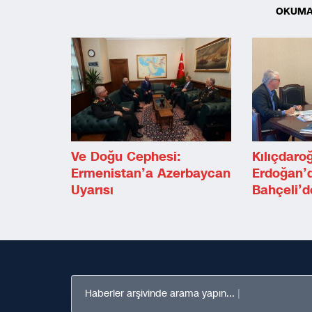
OKUMA
Ve Doğu Cephesi:
Kılıçdaro
Ermenistan’a Azerbaycan
Erdoğan’
Uyarısı
Bahçeli’d
Haberler arşivinde arama yapın...