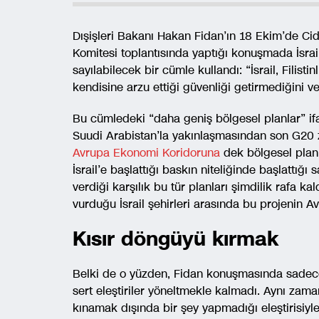
Dışişleri Bakanı Hakan Fidan’ın 18 Ekim’de Cidde
Komitesi toplantısında yaptığı konuşmada İsrai
sayılabilecek bir cümle kullandı: “İsrail, Filis
kendisine arzu ettiği güvenliği getirmediğini v
Bu cümledeki “daha geniş bölgesel planlar” if
Suudi Arabistan’la yakınlaşmasından son G20
Avrupa Ekonomi Koridoruna
dek bölgesel planl
İsrail’e başlattığı baskın niteliğinde başlattığı
verdiği karşılık bu tür planları şimdilik rafa k
vurduğu İsrail şehirleri arasında bu projenin A
Kısır döngüyü kırmak
Belki de o yüzden, Fidan konuşmasında sadece 
sert eleştiriler yöneltmekle kalmadı. Aynı zamand
kınamak dışında bir şey yapmadığı eleştirisiyle