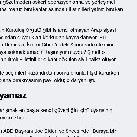
ı gözetmeden askeri operasyonlarına ve yerleşimci
a maruz bırakanlar aslında Filistinlileri yalnız bırakan
stin Kurtuluş Örgütü gibi İslamcı olmayan Arap siyasi
masından duydukları korkudan kaynaklanıyor. Bu
amas’a, İslami Cihad’a dek Sünni radikalizmini
 hizaya sokmak amacını taşımıyor muydu? Şimdi o
 ılımlı Filistinlilerle kanı dökülen sivil halka oluyor.
 seçimleri kazandıktan sonra onunla ilişki kurarken
plana bırakmasının payı oldu; o da yanlıştı.
şayamaz
e barışmak en başta kendi güvenliğin için” uyarısının
söylemiştim.
en ABD Başkanı Joe Biden ve öncesinde “Buraya bir