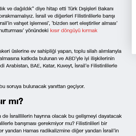
k ve dağıldık” diye hitap etti Türk Dışişleri Bakanı
rakmamalıyız. İsrail ve diğerleri Filistinlilerle barışı
ail’in vahşet işlemesi’, ‘bizden sert eleştiriler alması’
unutturması’ yönündeki
kısır döngüyü kırmak
i üslerine ev sahipliği yapan, toplu silah alımlarıyla
masına katkıda bulunan ve ABD’yle iyi ilişkilerinin
 Arabistan, BAE, Katar, Kuveyt, İsrail’e Filistinlilerle
 bu soruya bulunacak yanıttan geçiyor.
şır mı?
m de İsraillilerin hayrına olacak bu gelişmeyi dayatacak
nlilerle barışması gerekmiyor mu? Filistinlileri bir
er yandan Hamas radikalizmine diğer yandan İsrail’in