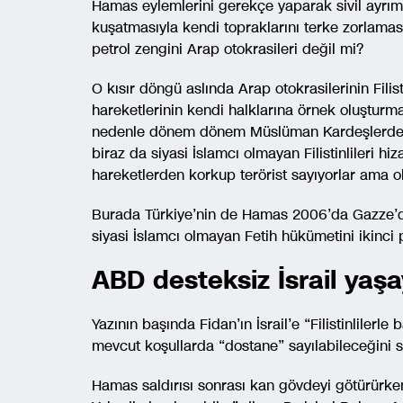
Hamas eylemlerini gerekçe yaparak sivil ayrım
kuşatmasıyla kendi topraklarını terke zorlamasın
petrol zengini Arap otokrasileri değil mi?
O kısır döngü aslında Arap otokrasilerinin Fili
hareketlerinin kendi halklarına örnek oluştur
nedenle dönem dönem Müslüman Kardeşlerden H
biraz da siyasi İslamcı olmayan Filistinlileri
hareketlerden korkup terörist sayıyorlar ama olan
Burada Türkiye’nin de Hamas 2006’da Gazze’de
siyasi İslamcı olmayan Fetih hükümetini ikinci 
ABD desteksiz İsrail ya
Yazının başında Fidan’ın İsrail’e “Filistinlilerl
mevcut koşullarda “dostane” sayılabileceğini 
Hamas saldırısı sonrası kan gövdeyi götürürk