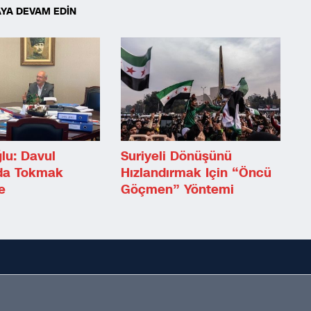
YA DEVAM EDİN
ğlu: Davul
Suriyeli Dönüşünü
da Tokmak
Hızlandırmak Için “öncü
e
Göçmen” Yöntemi