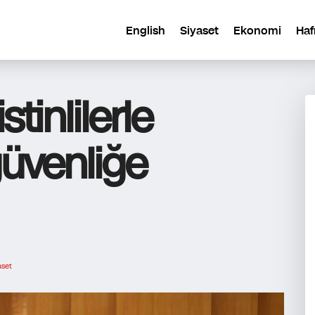
English
Siyaset
Ekonomi
Haf
istinlilerle
üvenliğe
aset