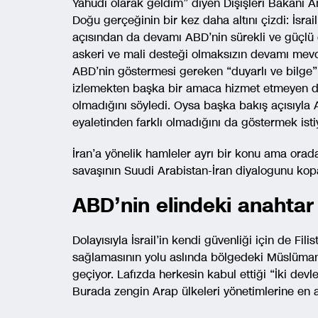
Yahudi olarak geldim” diyen Dışişleri Bakanı An
Doğu gerçeğinin bir kez daha altını çizdi: İsrail
açısından da devamı ABD’nin sürekli ve güçlü de
askeri ve mali desteği olmaksızın devamı mev
ABD’nin göstermesi gereken “duyarlı ve bilge” l
izlemekten başka bir amaca hizmet etmeyen 
olmadığını söyledi. Oysa başka bakış açısıyla 
eyaletinden farklı olmadığını da göstermek isti
İran’a yönelik hamleler ayrı bir konu ama orad
savaşının Suudi Arabistan-İran diyalogunu ko
ABD’nin elindeki anahtar
Dolayısıyla İsrail’in kendi güvenliği için de Filis
sağlamasının yolu aslında bölgedeki Müslüman
geçiyor. Lafızda herkesin kabul ettiği “İki devl
Burada zengin Arap ülkeleri yönetimlerine en