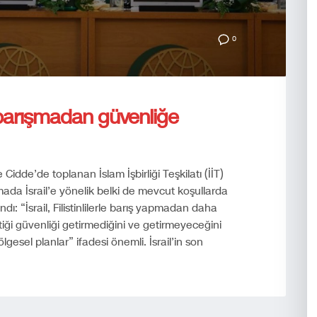
0
rle barışmadan güvenliğe
Cidde’de toplanan İslam İşbirliği Teşkilatı (İİT)
mada İsrail’e yönelik belki de mevcut koşullarda
dı: “İsrail, Filistinlilerle barış yapmadan daha
tiği güvenliği getirmediğini ve getirmeyeceğini
gesel planlar” ifadesi önemli. İsrail’in son