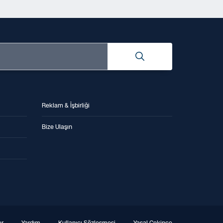
Reklam & İşbirliği
Bize Ulaşın
er
·
Yardım
·
Kullanıcı Sözleşmesi
·
Yasal Çekince