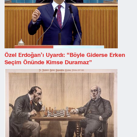
Özel Erdoğan’ı Uyardı: “Böyle Giderse Erken
Seçim Önünde Kimse Duramaz”