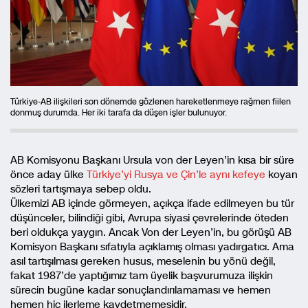
Türkiye-AB ilişkileri son dönemde gözlenen hareketlenmeye rağmen fiilen
donmuş durumda. Her iki tarafa da düşen işler bulunuyor.
AB Komisyonu Başkanı Ursula von der Leyen’in kısa bir süre
önce aday ülke
Türkiye’yi Rusya ve Çin’le aynı kefeye
koyan
sözleri tartışmaya sebep oldu.
Ülkemizi AB içinde görmeyen, açıkça ifade edilmeyen bu tür
düşünceler, bilindiği gibi, Avrupa siyasi çevrelerinde öteden
beri oldukça yaygın. Ancak Von der Leyen’in, bu görüşü AB
Komisyon Başkanı sıfatıyla açıklamış olması yadırgatıcı. Ama
asıl tartışılması gereken husus, meselenin bu yönü değil,
fakat 1987’de yaptığımız tam üyelik başvurumuza ilişkin
sürecin bugüne kadar sonuçlandırılamaması ve hemen
hemen hiç ilerleme kaydetmemesidir.