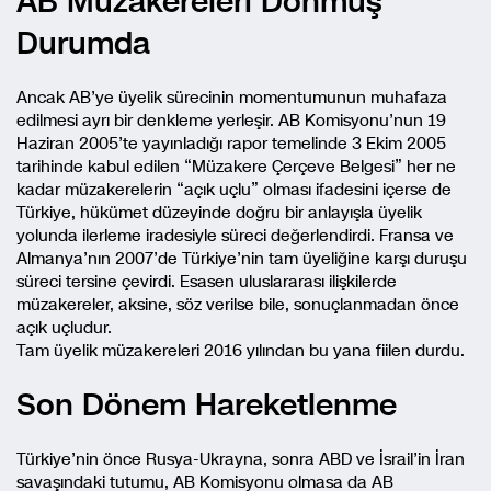
AB Müzakereleri Donmuş
Durumda
Ancak AB’ye üyelik sürecinin momentumunun muhafaza
edilmesi ayrı bir denkleme yerleşir. AB Komisyonu’nun 19
Haziran 2005’te yayınladığı rapor temelinde 3 Ekim 2005
tarihinde kabul edilen “Müzakere Çerçeve Belgesi” her ne
kadar müzakerelerin “açık uçlu” olması ifadesini içerse de
Türkiye, hükümet düzeyinde doğru bir anlayışla üyelik
yolunda ilerleme iradesiyle süreci değerlendirdi. Fransa ve
Almanya’nın 2007’de Türkiye’nin tam üyeliğine karşı duruşu
süreci tersine çevirdi. Esasen uluslararası ilişkilerde
müzakereler, aksine, söz verilse bile, sonuçlanmadan önce
açık uçludur.
Tam üyelik müzakereleri 2016 yılından bu yana fiilen durdu.
Son Dönem Hareketlenme
Türkiye’nin önce Rusya-Ukrayna, sonra ABD ve İsrail’in İran
savaşındaki tutumu, AB Komisyonu olmasa da AB