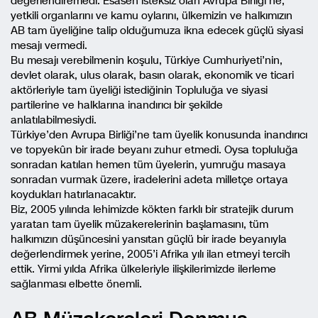
değerlendiremedi. Esasen isteksiz olan Avrupa Birliği’ne,
yetkili organlarını ve kamu oylarını, ülkemizin ve halkımızın
AB tam üyeliğine talip olduğumuza ikna edecek güçlü siyasi
mesajı vermedi.
Bu mesajı verebilmenin koşulu, Türkiye Cumhuriyeti’nin,
devlet olarak, ulus olarak, basın olarak, ekonomik ve ticari
aktörleriyle tam üyeliği istediğinin Topluluğa ve siyasi
partilerine ve halklarına inandırıcı bir şekilde
anlatılabilmesiydi.
Türkiye’den Avrupa Birliği’ne tam üyelik konusunda inandırıcı
ve topyekûn bir irade beyanı zuhur etmedi. Oysa topluluğa
sonradan katılan hemen tüm üyelerin, yumruğu masaya
sonradan vurmak üzere, iradelerini adeta milletçe ortaya
koydukları hatırlanacaktır.
Biz, 2005 yılında lehimizde kökten farklı bir stratejik durum
yaratan tam üyelik müzakerelerinin başlamasını, tüm
halkımızın düşüncesini yansıtan güçlü bir irade beyanıyla
değerlendirmek yerine, 2005’i Afrika yılı ilan etmeyi tercih
ettik. Yirmi yılda Afrika ülkeleriyle ilişkilerimizde ilerleme
sağlanması elbette önemli.