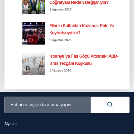
Coğrafyası Neden Değişmiyor?
2 Ağustos 2026
Filenin Sultanları Kazandı. Peki Ya
Kaybetseydiler?
2 Ağustos 2026
İspanya’ya Fas Göçü Altındaki ABD-
İsrail Tezgâhı Kuşkusu
1 Ağustos 2026
Haberler arşivinde arama yapın...
Siyaset