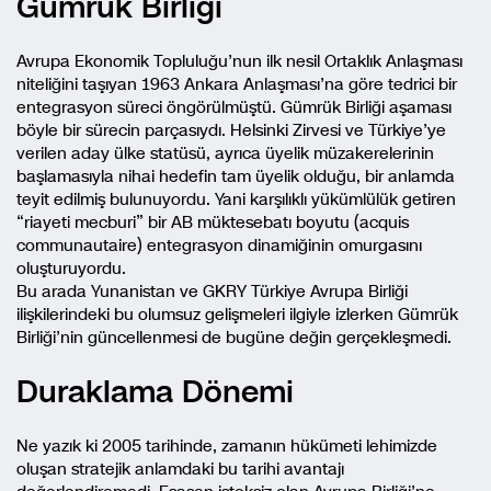
Gümrük Birliği
Avrupa Ekonomik Topluluğu’nun ilk nesil Ortaklık Anlaşması
niteliğini taşıyan 1963 Ankara Anlaşması’na göre tedrici bir
entegrasyon süreci öngörülmüştü. Gümrük Birliği aşaması
böyle bir sürecin parçasıydı. Helsinki Zirvesi ve Türkiye’ye
verilen aday ülke statüsü, ayrıca üyelik müzakerelerinin
başlamasıyla nihai hedefin tam üyelik olduğu, bir anlamda
teyit edilmiş bulunuyordu. Yani karşılıklı yükümlülük getiren
“riayeti mecburi” bir AB müktesebatı boyutu (acquis
communautaire) entegrasyon dinamiğinin omurgasını
oluşturuyordu.
Bu arada Yunanistan ve GKRY Türkiye Avrupa Birliği
ilişkilerindeki bu olumsuz gelişmeleri ilgiyle izlerken Gümrük
Birliği’nin güncellenmesi de bugüne değin gerçekleşmedi.
Duraklama Dönemi
Ne yazık ki 2005 tarihinde, zamanın hükümeti lehimizde
oluşan stratejik anlamdaki bu tarihi avantajı