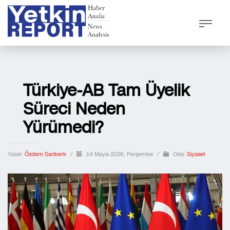
Türkiye-AB Tam Üyelik
Süreci Neden
Yürümedi?
Yazar:
Özdem Sanberk
/
14 Mayıs 2026, Perşembe
/
Oda:
Siyaset