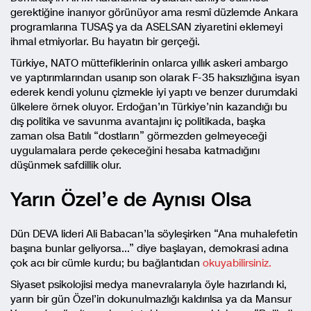
gerektiğine inanıyor görünüyor ama resmî düzlemde Ankara
programlarına TUSAŞ ya da ASELSAN ziyaretini eklemeyi
ihmal etmiyorlar. Bu hayatın bir gerçeği.
Türkiye, NATO müttefiklerinin onlarca yıllık askeri ambargo
ve yaptırımlarından usanıp son olarak F-35 haksızlığına isyan
ederek kendi yolunu çizmekle iyi yaptı ve benzer durumdaki
ülkelere örnek oluyor. Erdoğan’ın Türkiye’nin kazandığı bu
dış politika ve savunma avantajını iç politikada, başka
zaman olsa Batılı “dostların” görmezden gelmeyeceği
uygulamalara perde çekeceğini hesaba katmadığını
düşünmek safdillik olur.
Yarın Özel’e de Aynısı Olsa
Dün DEVA lideri Ali Babacan’la söyleşirken “Ana muhalefetin
başına bunlar geliyorsa…” diye başlayan, demokrasi adına
çok acı bir cümle kurdu; bu bağlantıdan
okuyabilirsiniz.
Siyaset psikolojisi medya manevralarıyla öyle hazırlandı ki,
yarın bir gün Özel’in dokunulmazlığı kaldırılsa ya da Mansur