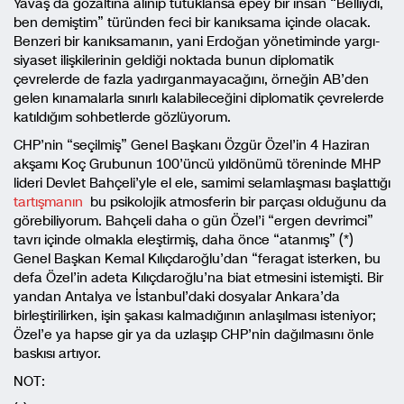
Yavaş da gözaltına alınıp tutuklansa epey bir insan “Belliydi,
ben demiştim” türünden feci bir kanıksama içinde olacak.
Benzeri bir kanıksamanın, yani Erdoğan yönetiminde yargı-
siyaset ilişkilerinin geldiği noktada bunun diplomatik
çevrelerde de fazla yadırganmayacağını, örneğin AB’den
gelen kınamalarla sınırlı kalabileceğini diplomatik çevrelerde
katıldığım sohbetlerde gözlüyorum.
CHP’nin “seçilmiş” Genel Başkanı Özgür Özel’in 4 Haziran
akşamı Koç Grubunun 100’üncü yıldönümü töreninde MHP
lideri Devlet Bahçeli’yle el ele, samimi selamlaşması başlattığı
tartışmanın
bu psikolojik atmosferin bir parçası olduğunu da
görebiliyorum. Bahçeli daha o gün Özel’i “ergen devrimci”
tavrı içinde olmakla eleştirmiş, daha önce “atanmış” (*)
Genel Başkan Kemal Kılıçdaroğlu’dan “feragat isterken, bu
defa Özel’in adeta Kılıçdaroğlu’na biat etmesini istemişti. Bir
yandan Antalya ve İstanbul’daki dosyalar Ankara’da
birleştirilirken, işin şakası kalmadığının anlaşılması isteniyor;
Özel’e ya hapse gir ya da uzlaşıp CHP’nin dağılmasını önle
baskısı artıyor.
NOT: