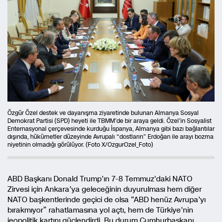
Özgür Özel destek ve dayanışma ziyaretinde bulunan Almanya Sosyal
Demokrat Partisi (SPD) heyeti ile TBMM’de bir araya geldi. Özel’in Sosyalist
Enternasyonal çerçevesinde kurduğu İspanya, Almanya gibi bazı bağlantılar
dışında, hükümetler düzeyinde Avrupalı “dostların” Erdoğan ile arayı bozma
niyetinin olmadığı görülüyor. (Foto X/OzgurOzel_Foto)
ABD Başkanı Donald Trump’ın 7-8 Temmuz’daki NATO
Zirvesi için Ankara’ya geleceğinin duyurulması hem diğer
NATO başkentlerinde geçici de olsa “ABD henüz Avrupa’yı
bırakmıyor” rahatlamasına yol açtı, hem de Türkiye’nin
jeopolitik kartını güçlendirdi. Bu durum Cumhurbaşkanı