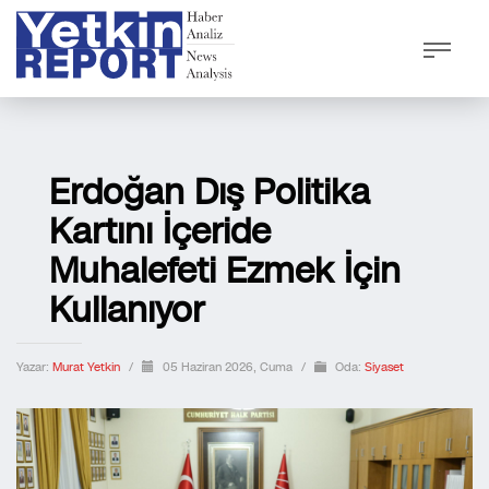
Erdoğan Dış Politika
Kartını İçeride
Muhalefeti Ezmek İçin
Kullanıyor
Yazar:
Murat Yetkin
/
05 Haziran 2026, Cuma
/
Oda:
Siyaset