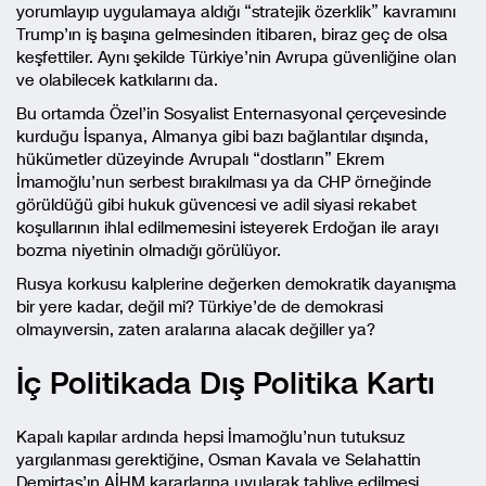
yorumlayıp uygulamaya aldığı “stratejik özerklik” kavramını
Trump’ın iş başına gelmesinden itibaren, biraz geç de olsa
keşfettiler. Aynı şekilde Türkiye’nin Avrupa güvenliğine olan
ve olabilecek katkılarını da.
Bu ortamda Özel’in Sosyalist Enternasyonal çerçevesinde
kurduğu İspanya, Almanya gibi bazı bağlantılar dışında,
hükümetler düzeyinde Avrupalı “dostların” Ekrem
İmamoğlu’nun serbest bırakılması ya da CHP örneğinde
görüldüğü gibi hukuk güvencesi ve adil siyasi rekabet
koşullarının ihlal edilmemesini isteyerek Erdoğan ile arayı
bozma niyetinin olmadığı görülüyor.
Rusya korkusu kalplerine değerken demokratik dayanışma
bir yere kadar, değil mi? Türkiye’de de demokrasi
olmayıversin, zaten aralarına alacak değiller ya?
İç Politikada Dış Politika Kartı
Kapalı kapılar ardında hepsi İmamoğlu’nun tutuksuz
yargılanması gerektiğine, Osman Kavala ve Selahattin
Demirtaş’ın AİHM kararlarına uyularak tahliye edilmesi