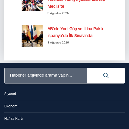
Meclis’te
3 Ağustos 2026
AB’nin Yeni Göç ve İltica Paktı
İspanya’da İlk Sınavında
3 Ağustos 2026
Haberler arşivinde arama yapın...
Siyaset
Ekonomi
Hafıza Kartı