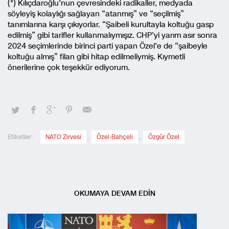
(*) Kılıçdaroğlu’nun çevresindeki radikaller, medyada
söyleyiş kolaylığı sağlayan “atanmış” ve “seçilmiş”
tanımlarına karşı çıkıyorlar. “Şaibeli kurultayla koltuğu gasp
edilmiş” gibi tarifler kullanmalıymışız. CHP’yi yarım asır sonra
2024 seçimlerinde birinci parti yapan Özel’e de “şaibeyle
koltuğu almış” filan gibi hitap edilmeliymiş. Kıymetli
önerilerine çok teşekkür ediyorum.
Etiketler:
NATO Zirvesi
,
Özel-Bahçeli
,
Özgür Özel
OKUMAYA DEVAM EDİN