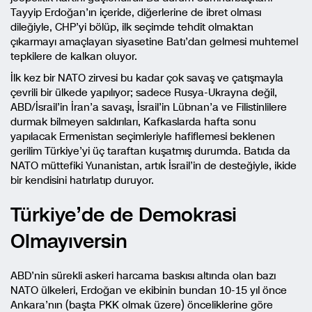
Tayyip Erdoğan’ın içeride, diğerlerine de ibret olması
dileğiyle, CHP’yi bölüp, ilk seçimde tehdit olmaktan
çıkarmayı amaçlayan siyasetine Batı’dan gelmesi muhtemel
tepkilere de kalkan oluyor.
İlk kez bir NATO zirvesi bu kadar çok savaş ve çatışmayla
çevrili bir ülkede yapılıyor; sadece Rusya-Ukrayna değil,
ABD/İsrail’in İran’a savaşı, İsrail’in Lübnan’a ve Filistinlilere
durmak bilmeyen saldırıları, Kafkaslarda hafta sonu
yapılacak Ermenistan seçimleriyle hafiflemesi beklenen
gerilim Türkiye’yi üç taraftan kuşatmış durumda. Batıda da
NATO müttefiki Yunanistan, artık İsrail’in de desteğiyle, ikide
bir kendisini hatırlatıp duruyor.
Türkiye’de de Demokrasi
Olmayıversin
ABD’nin sürekli askeri harcama baskısı altında olan bazı
NATO ülkeleri, Erdoğan ve ekibinin bundan 10-15 yıl önce
Ankara’nın (başta PKK olmak üzere) önceliklerine göre