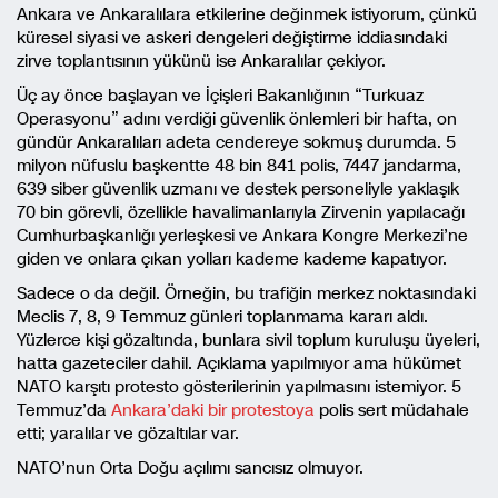
Ankara ve Ankaralılara etkilerine değinmek istiyorum, çünkü
küresel siyasi ve askeri dengeleri değiştirme iddiasındaki
zirve toplantısının yükünü ise Ankaralılar çekiyor.
Üç ay önce başlayan ve İçişleri Bakanlığının “Turkuaz
Operasyonu” adını verdiği güvenlik önlemleri bir hafta, on
gündür Ankaralıları adeta cendereye sokmuş durumda. 5
milyon nüfuslu başkentte 48 bin 841 polis, 7447 jandarma,
639 siber güvenlik uzmanı ve destek personeliyle yaklaşık
70 bin görevli, özellikle havalimanlarıyla Zirvenin yapılacağı
Cumhurbaşkanlığı yerleşkesi ve Ankara Kongre Merkezi’ne
giden ve onlara çıkan yolları kademe kademe kapatıyor.
Sadece o da değil. Örneğin, bu trafiğin merkez noktasındaki
Meclis 7, 8, 9 Temmuz günleri toplanmama kararı aldı.
Yüzlerce kişi gözaltında, bunlara sivil toplum kuruluşu üyeleri,
hatta gazeteciler dahil. Açıklama yapılmıyor ama hükümet
NATO karşıtı protesto gösterilerinin yapılmasını istemiyor. 5
Temmuz’da
Ankara’daki bir protestoya
polis sert müdahale
etti; yaralılar ve gözaltılar var.
NATO’nun Orta Doğu açılımı sancısız olmuyor.