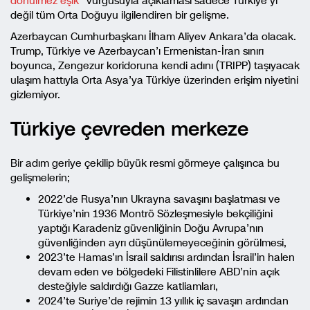
dönülmez eşik”
vurgusuyla açıklaması sadece Türkiye’yi
değil tüm Orta Doğuyu ilgilendiren bir gelişme.
Azerbaycan Cumhurbaşkanı İlham Aliyev Ankara’da olacak.
Trump, Türkiye ve Azerbaycan’ı Ermenistan-İran sınırı
boyunca, Zengezur koridoruna kendi adını (TRIPP) taşıyacak
ulaşım hattıyla Orta Asya’ya Türkiye üzerinden erişim niyetini
gizlemiyor.
Türkiye çevreden merkeze
Bir adım geriye çekilip büyük resmi görmeye çalışınca bu
gelişmelerin;
2022’de Rusya’nın Ukrayna savaşını başlatması ve
Türkiye’nin 1936 Montrö Sözleşmesiyle bekçiliğini
yaptığı Karadeniz güvenliğinin Doğu Avrupa’nın
güvenliğinden ayrı düşünülemeyeceğinin görülmesi,
2023’te Hamas’ın İsrail saldırısı ardından İsrail’in halen
devam eden ve bölgedeki Filistinlilere ABD’nin açık
desteğiyle saldırdığı Gazze katliamları,
2024’te Suriye’de rejimin 13 yıllık iç savaşın ardından