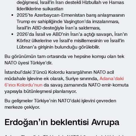
değişmesi, İsrail’in İran destekli Hizbullah ve Hamas
liderliklerine suikastları
2025’te Azerbaycan-Ermenistan barış anlaşmasının
Trump ev sahipliğinde Vaşington’da imzalanması,
İsrail’in ABD desteğiyle İran’a saldırması,
2026’da İsrail ve ABD’nin İran’a açtığı savaşın, İran’ın
Körfez ülkelerine ve İsrail’e misillemesinin ve İsrail’in
Lübnan’a girişinin bulunduğu görülebilir.
Bu görünümün tam ortasında ve hepsine komşu olan tek
NATO üyesi Türkiye’dir.
İstanbul’daki 3’üncü Kolordu karargâhının NATO acil
müdahale işlevine ek olarak, Suriye sınırında,
Adana’daki
6’ıncı Kolordu’nun
da savaş zamanında NATO emir-komuta
yapısıyla bütünleşmesi planlanıyor.
Bu gelişmeler Türkiye’nin NATO’daki işlevini çevreden
merkeze çekiyor.
Erdoğan’ın beklentisi Avrupa