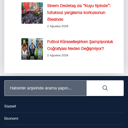
Sinem Dedetaş da “Kuyu tipinde”:
tutuksuz yargılama korkusunun
ötesinde
2 Ağustos 2026
Futbol Küreselleşirken Şampiyonluk
Coğrafyası Neden Değişmiyor?
2 Ağustos 2026
Haberler arşivinde arama yapın...
Siyaset
Ekonomi