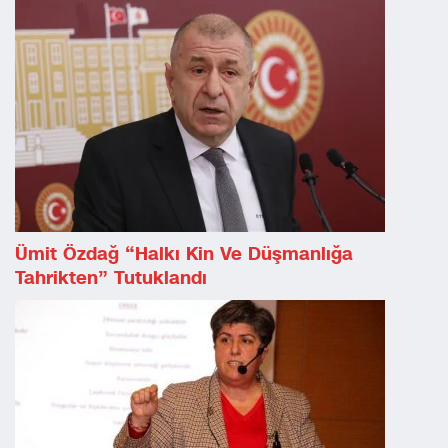
Ümit Özdağ “halkı Kin Ve Düşmanlığa
Tahrikten” Tutuklandı