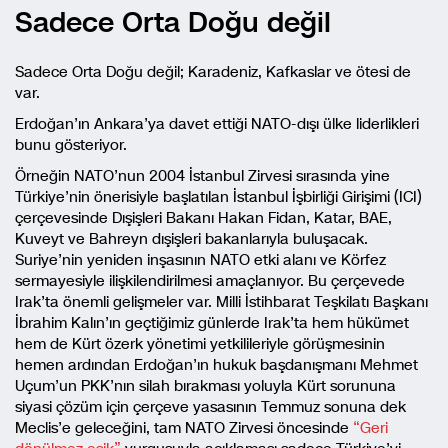
Sadece Orta Doğu değil
Sadece Orta Doğu değil; Karadeniz, Kafkaslar ve ötesi de
var.
Erdoğan’ın Ankara’ya davet ettiği NATO-dışı ülke liderlikleri
bunu gösteriyor.
Örneğin NATO’nun 2004 İstanbul Zirvesi sırasında yine
Türkiye’nin önerisiyle başlatılan İstanbul İşbirliği Girişimi (ICI)
çerçevesinde Dışişleri Bakanı Hakan Fidan, Katar, BAE,
Kuveyt ve Bahreyn dışişleri bakanlarıyla buluşacak.
Suriye’nin yeniden inşasının NATO etki alanı ve Körfez
sermayesiyle ilişkilendirilmesi amaçlanıyor. Bu çerçevede
Irak’ta önemli gelişmeler var. Milli İstihbarat Teşkilatı Başkanı
İbrahim Kalın’ın geçtiğimiz günlerde Irak’ta hem hükümet
hem de Kürt özerk yönetimi yetkilileriyle görüşmesinin
hemen ardından Erdoğan’ın hukuk başdanışmanı Mehmet
Uçum’un PKK’nın silah bırakması yoluyla Kürt sorununa
siyasi çözüm için çerçeve yasasının Temmuz sonuna dek
Meclis’e geleceğini, tam NATO Zirvesi öncesinde
“Geri