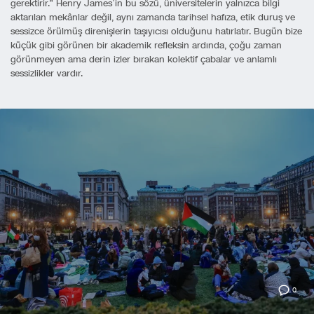
gerektirir.” Henry James’in bu sözü, üniversitelerin yalnızca bilgi
aktarılan mekânlar değil, aynı zamanda tarihsel hafıza, etik duruş ve
sessizce örülmüş direnişlerin taşıyıcısı olduğunu hatırlatır. Bugün bize
küçük gibi görünen bir akademik refleksin ardında, çoğu zaman
görünmeyen ama derin izler bırakan kolektif çabalar ve anlamlı
sessizlikler vardır.
0