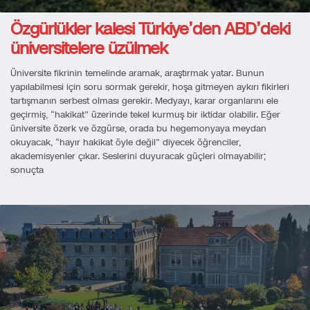
Özgürlükler kalesi Türkiye’den ABD’deki
üniversitelere üzülmek
Üniversite fikrinin temelinde aramak, araştırmak yatar. Bunun
yapılabilmesi için soru sormak gerekir, hoşa gitmeyen aykırı fikirleri
tartışmanın serbest olması gerekir. Medyayı, karar organlarını ele
geçirmiş, “hakikat” üzerinde tekel kurmuş bir iktidar olabilir. Eğer
üniversite özerk ve özgürse, orada bu hegemonyaya meydan
okuyacak, “hayır hakikat öyle değil” diyecek öğrenciler,
akademisyenler çıkar. Seslerini duyuracak güçleri olmayabilir;
sonuçta