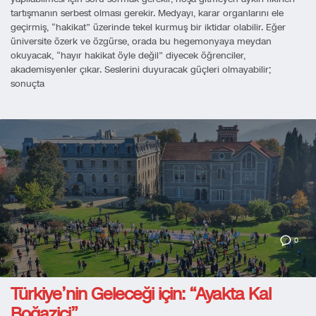
tartışmanın serbest olması gerekir. Medyayı, karar organlarını ele
geçirmiş, “hakikat” üzerinde tekel kurmuş bir iktidar olabilir. Eğer
üniversite özerk ve özgürse, orada bu hegemonyaya meydan
okuyacak, “hayır hakikat öyle değil” diyecek öğrenciler,
akademisyenler çıkar. Seslerini duyuracak güçleri olmayabilir;
sonuçta
0
Türkiye’nin Geleceği için: “Ayakta Kal
Boğaziçi”