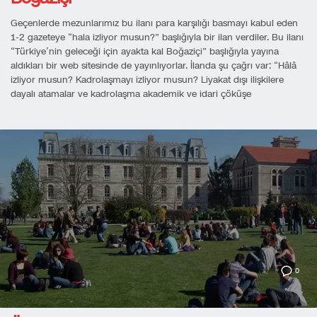
Geçenlerde mezunlarımız bu ilanı para karşılığı basmayı kabul eden
1-2 gazeteye “hala izliyor musun?” başlığıyla bir ilan verdiler. Bu ilanı
“Türkiye’nin geleceği için ayakta kal Boğaziçi” başlığıyla yayına
aldıkları bir web sitesinde de yayınlıyorlar. İlanda şu çağrı var: “Hâlâ
izliyor musun? Kadrolaşmayı izliyor musun? Liyakat dışı ilişkilere
dayalı atamalar ve kadrolaşma akademik ve idari çöküşe
0