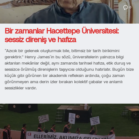
0
Bir zamanlar Hacettepe Üniversitesi:
sessiz direniş ve hafıza
“Azıcık bir gelenek oluşturmak bile, bitimsiz bir tarih birikimini
gerektirir.” Henry James’in bu sözü, üniversitelerin yalnızca bilgi
aktarılan mekânlar değil, aynı zamanda tarihsel hafıza, etik duruş ve
sessizce örülmüş direnişlerin taşıyıcısı olduğunu hatırlatır. Bugün bize
küçük gibi görünen bir akademik refleksin ardında, çoğu zaman
görünmeyen ama derin izler bırakan kolektif çabalar ve anlamlı
sessizlikler vardır.