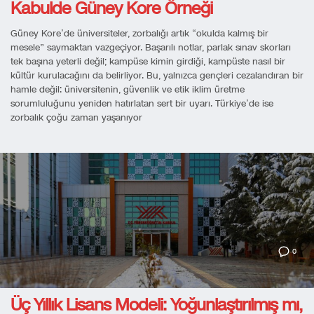
Kabulde Güney Kore Örneği
Güney Kore’de üniversiteler, zorbalığı artık “okulda kalmış bir
mesele” saymaktan vazgeçiyor. Başarılı notlar, parlak sınav skorları
tek başına yeterli değil; kampüse kimin girdiği, kampüste nasıl bir
kültür kurulacağını da belirliyor. Bu, yalnızca gençleri cezalandıran bir
hamle değil: üniversitenin, güvenlik ve etik iklim üretme
sorumluluğunu yeniden hatırlatan sert bir uyarı. Türkiye’de ise
zorbalık çoğu zaman yaşanıyor
0
Üç Yıllık Lisans Modeli: Yoğunlaştırılmış mı,