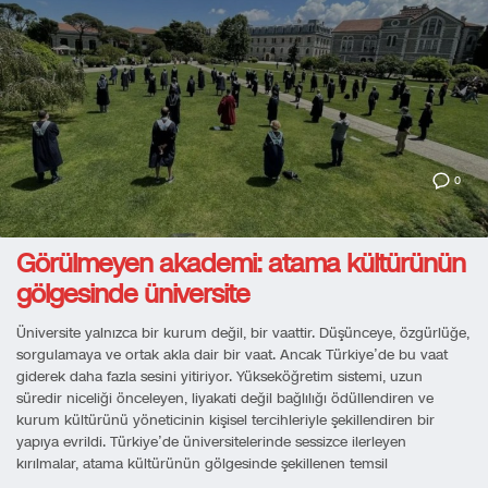
0
Görülmeyen akademi: atama kültürünün
gölgesinde üniversite
Üniversite yalnızca bir kurum değil, bir vaattir. Düşünceye, özgürlüğe,
sorgulamaya ve ortak akla dair bir vaat. Ancak Türkiye’de bu vaat
giderek daha fazla sesini yitiriyor. Yükseköğretim sistemi, uzun
süredir niceliği önceleyen, liyakati değil bağlılığı ödüllendiren ve
kurum kültürünü yöneticinin kişisel tercihleriyle şekillendiren bir
yapıya evrildi. Türkiye’de üniversitelerinde sessizce ilerleyen
kırılmalar, atama kültürünün gölgesinde şekillenen temsil