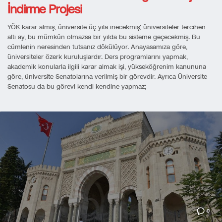
İndirme Projesi
YÖK karar almış, üniversite üç yıla inecekmiş; üniversiteler tercihen
altı ay, bu mümkün olmazsa bir yılda bu sisteme geçecekmiş. Bu
cümlenin neresinden tutsanız dökülüyor. Anayasamıza göre,
üniversiteler özerk kuruluşlardır. Ders programlarını yapmak,
akademik konularla ilgili karar almak işi, yükseköğrenim kanununa
göre, üniversite Senatolarına verilmiş bir görevdir. Ayrıca Üniversite
Senatosu da bu görevi kendi kendine yapmaz;
0