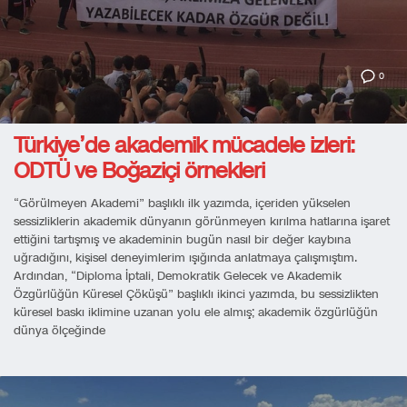
0
Türkiye’de akademik mücadele izleri:
ODTÜ ve Boğaziçi örnekleri
“Görülmeyen Akademi” başlıklı ilk yazımda, içeriden yükselen
sessizliklerin akademik dünyanın görünmeyen kırılma hatlarına işaret
ettiğini tartışmış ve akademinin bugün nasıl bir değer kaybına
uğradığını, kişisel deneyimlerim ışığında anlatmaya çalışmıştım.
Ardından, “Diploma İptali, Demokratik Gelecek ve Akademik
Özgürlüğün Küresel Çöküşü” başlıklı ikinci yazımda, bu sessizlikten
küresel baskı iklimine uzanan yolu ele almış; akademik özgürlüğün
dünya ölçeğinde