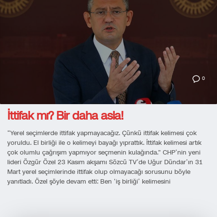
0
İttifak mı? Bir daha asla!
“Yerel seçimlerde ittifak yapmayacağız. Çünkü ittifak kelimesi çok
yoruldu. El birliği ile o kelimeyi bayağı yıprattık. İttifak kelimesi artık
çok olumlu çağrışım yapmıyor seçmenin kulağında.” CHP’nin yeni
lideri Özgür Özel 23 Kasım akşamı Sözcü TV’de Uğur Dündar’ın 31
Mart yerel seçimlerinde ittifak olup olmayacağı sorusunu böyle
yanıtladı. Özel şöyle devam etti: Ben ‘iş birliği’ kelimesini