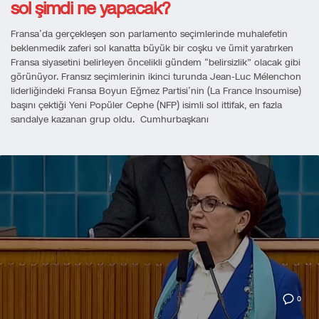
sol şimdi ne yapacak?
Fransa’da gerçekleşen son parlamento seçimlerinde muhalefetin
beklenmedik zaferi sol kanatta büyük bir coşku ve ümit yaratırken
Fransa siyasetini belirleyen öncelikli gündem “belirsizlik” olacak gibi
görünüyor. Fransız seçimlerinin ikinci turunda Jean-Luc Mélenchon
liderliğindeki Fransa Boyun Eğmez Partisi’nin (La France Insoumise)
başını çektiği Yeni Popüler Cephe (NFP) isimli sol ittifak, en fazla
sandalye kazanan grup oldu. Cumhurbaşkanı
0