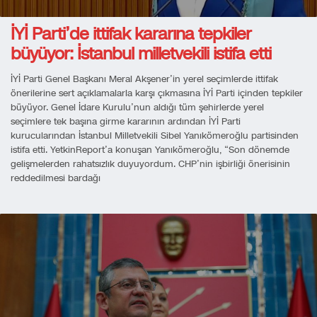
İYİ Parti’de ittifak kararına tepkiler
büyüyor: İstanbul milletvekili istifa etti
İYİ Parti Genel Başkanı Meral Akşener’in yerel seçimlerde ittifak
önerilerine sert açıklamalarla karşı çıkmasına İYİ Parti içinden tepkiler
büyüyor. Genel İdare Kurulu’nun aldığı tüm şehirlerde yerel
seçimlere tek başına girme kararının ardından İYİ Parti
kurucularından İstanbul Milletvekili Sibel Yanıkömeroğlu partisinden
istifa etti. YetkinReport’a konuşan Yanıkömeroğlu, “Son dönemde
gelişmelerden rahatsızlık duyuyordum. CHP’nin işbirliği önerisinin
reddedilmesi bardağı