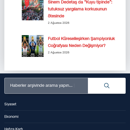
Sinem Dedetaş da “Kuyu tipinde”:
tutuksuz yargılama korkusunun
ötesinde
2 Ağustos 2026
Futbol Küreselleşirken Şampiyonluk
Coğrafyası Neden Değişmiyor?
2 Ağustos 2026
Haberler arşivinde arama yapın...
Siyaset
Ekonomi
Hafıza Kartı