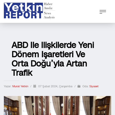
ABD Ile Ilişkilerde Yeni
Dönem Işaretleri Ve
Orta Doğu’yla Artan
Trafik
Yazar:
Murat Yetkin
/
07 Şubat 2024, Çarşamba
/
Oda:
Siyaset