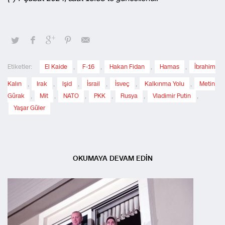
Etiketler:
El Kaide
,
F-16
,
Hakan Fidan
,
Hamas
,
İbrahim
Kalın
,
Irak
,
Işid
,
İsrail
,
İsveç
,
Kalkınma Yolu
,
Metin
Gürak
,
Mit
,
NATO
,
PKK
,
Rusya
,
Vladimir Putin
,
Yaşar Güler
OKUMAYA DEVAM EDİN