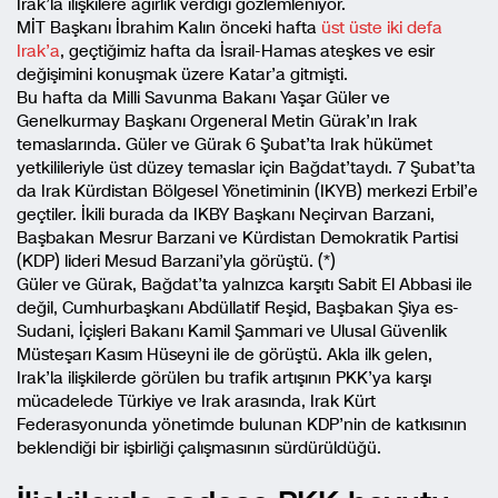
Irak’la ilişkilere ağırlık verdiği gözlemleniyor.
MİT Başkanı İbrahim Kalın önceki hafta
üst üste iki defa
Irak’a
, geçtiğimiz hafta da İsrail-Hamas ateşkes ve esir
değişimini konuşmak üzere Katar’a gitmişti.
Bu hafta da Milli Savunma Bakanı Yaşar Güler ve
Genelkurmay Başkanı Orgeneral Metin Gürak’ın Irak
temaslarında. Güler ve Gürak 6 Şubat’ta Irak hükümet
yetkilileriyle üst düzey temaslar için Bağdat’taydı. 7 Şubat’ta
da Irak Kürdistan Bölgesel Yönetiminin (IKYB) merkezi Erbil’e
geçtiler. İkili burada da IKBY Başkanı Neçirvan Barzani,
Başbakan Mesrur Barzani ve Kürdistan Demokratik Partisi
(KDP) lideri Mesud Barzani’yla görüştü. (*)
Güler ve Gürak, Bağdat’ta yalnızca karşıtı Sabit El Abbasi ile
değil, Cumhurbaşkanı Abdüllatif Reşid, Başbakan Şiya es-
Sudani, İçişleri Bakanı Kamil Şammari ve Ulusal Güvenlik
Müsteşarı Kasım Hüseyni ile de görüştü. Akla ilk gelen,
Irak’la ilişkilerde görülen bu trafik artışının PKK’ya karşı
mücadelede Türkiye ve Irak arasında, Irak Kürt
Federasyonunda yönetimde bulunan KDP’nin de katkısının
beklendiği bir işbirliği çalışmasının sürdürüldüğü.