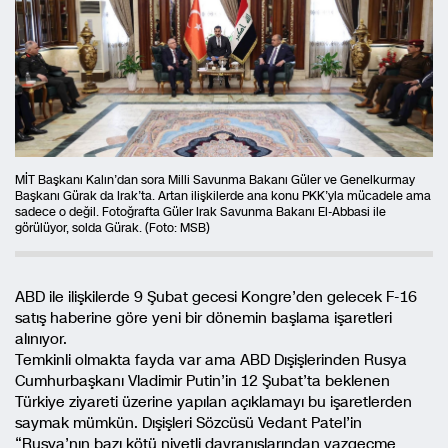
MİT Başkanı Kalın’dan sora Milli Savunma Bakanı Güler ve Genelkurmay
Başkanı Gürak da Irak’ta. Artan ilişkilerde ana konu PKK’yla mücadele ama
sadece o değil. Fotoğrafta Güler Irak Savunma Bakanı El-Abbasi ile
görülüyor, solda Gürak. (Foto: MSB)
ABD ile ilişkilerde 9 Şubat gecesi Kongre’den gelecek F-16
satış haberine göre yeni bir dönemin başlama işaretleri
alınıyor.
Temkinli olmakta fayda var ama ABD Dışişlerinden Rusya
Cumhurbaşkanı Vladimir Putin’in 12 Şubat’ta beklenen
Türkiye ziyareti üzerine yapılan açıklamayı bu işaretlerden
saymak mümkün. Dışişleri Sözcüsü Vedant Patel’in
“Rusya’nın bazı kötü niyetli davranışlarından vazgeçme