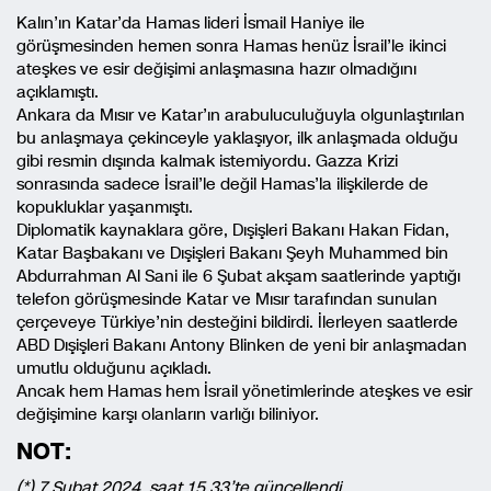
Kalın’ın Katar’da Hamas lideri İsmail Haniye ile
görüşmesinden hemen sonra Hamas henüz İsrail’le ikinci
ateşkes ve esir değişimi anlaşmasına hazır olmadığını
açıklamıştı.
Ankara da Mısır ve Katar’ın arabuluculuğuyla olgunlaştırılan
bu anlaşmaya çekinceyle yaklaşıyor, ilk anlaşmada olduğu
gibi resmin dışında kalmak istemiyordu. Gazza Krizi
sonrasında sadece İsrail’le değil Hamas’la ilişkilerde de
kopukluklar yaşanmıştı.
Diplomatik kaynaklara göre, Dışişleri Bakanı Hakan Fidan,
Katar Başbakanı ve Dışişleri Bakanı Şeyh Muhammed bin
Abdurrahman Al Sani ile 6 Şubat akşam saatlerinde yaptığı
telefon görüşmesinde Katar ve Mısır tarafından sunulan
çerçeveye Türkiye’nin desteğini bildirdi. İlerleyen saatlerde
ABD Dışişleri Bakanı Antony Blinken de yeni bir anlaşmadan
umutlu olduğunu açıkladı.
Ancak hem Hamas hem İsrail yönetimlerinde ateşkes ve esir
değişimine karşı olanların varlığı biliniyor.
NOT:
(*) 7 Şubat 2024, saat 15.33’te güncellendi.