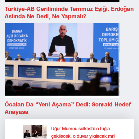
Türkiye-AB Geriliminde Temmuz Eşiği. Erdoğan
Aslında Ne Dedi, Ne Yapmalı?
Öcalan Da “Yeni Aşama” Dedi: Sonraki Hedef
Anayasa
Uğur Mumcu suikastı: o tuğla
çekilecek, o duvar yıkılacak mı?