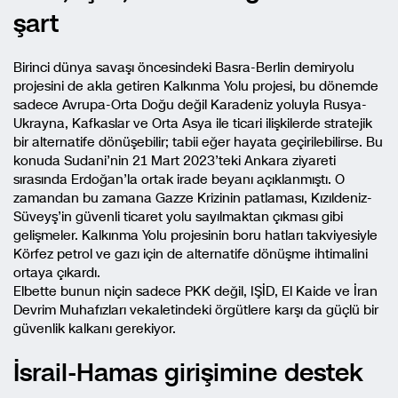
şart
Birinci dünya savaşı öncesindeki Basra-Berlin demiryolu
projesini de akla getiren Kalkınma Yolu projesi, bu dönemde
sadece Avrupa-Orta Doğu değil Karadeniz yoluyla Rusya-
Ukrayna, Kafkaslar ve Orta Asya ile ticari ilişkilerde stratejik
bir alternatife dönüşebilir; tabii eğer hayata geçirilebilirse. Bu
konuda Sudani’nin 21 Mart 2023’teki Ankara ziyareti
sırasında Erdoğan’la ortak irade beyanı açıklanmıştı. O
zamandan bu zamana Gazze Krizinin patlaması, Kızıldeniz-
Süveyş’in güvenli ticaret yolu sayılmaktan çıkması gibi
gelişmeler. Kalkınma Yolu projesinin boru hatları takviyesiyle
Körfez petrol ve gazı için de alternatife dönüşme ihtimalini
ortaya çıkardı.
Elbette bunun niçin sadece PKK değil, IŞİD, El Kaide ve İran
Devrim Muhafızları vekaletindeki örgütlere karşı da güçlü bir
güvenlik kalkanı gerekiyor.
İsrail-Hamas girişimine destek