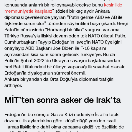
konusunda anlamlı bir rol oynayabilecekse bunu
kesinlikle
memnuniyetle karşılarız
” sözleri bir kaç aydır Ankara
diplomasi çevrelerinde yayılan “Putin gelirse ABD ve AB ile
ilişkilerde sorun olur” türünden söylentileri boşa çıkardı. Gerçi
Patel’in cümlesinde “Herhangi bir ülke” vurgusu var ama
Türkiye Rusya’yla ilişkisi devam eden tek NATO ülkesi. Putin,
Cumhurbaşkanı Tayyip Erdoğan’ın İsveç’in NATO üyeliğini
onaylayıp ABD Başkanı Joe Biden ile F-16 kapısını
açmasından kısa süre sonra gelecek Türkiye’ye. Bu da
Putin’in Şubat 2022’de Ukrayna savaşını başlatmasından
beri Batı ittifakındaki bir ülkeye yapacağı ilk seyahat olacak;
Erdoğan’la diyalogunun sürmesi önemli.
Ankara bir yandan da Orta Doğu’yla diplomasi trafiğini
arttırıyor.
MİT’ten sonra asker de Irak’ta
Erdoğan’ın bu süreçte Gazze Krizi nedeniyle İsrail’e tepki
dozunu -ilk aylardakine göre- düşürdüğü yeniden İsrail-
Hamas ilişkilerine dahil olma çabasına girdiği ve özellikle de