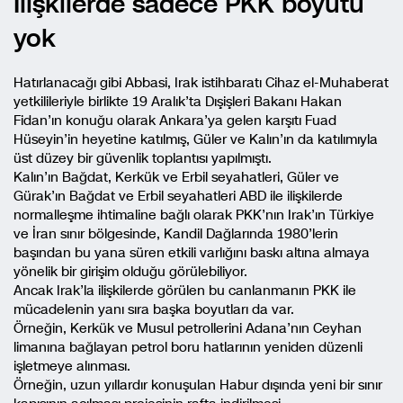
İlişkilerde sadece PKK boyutu
yok
Hatırlanacağı gibi Abbasi, Irak istihbaratı Cihaz el-Muhaberat
yetkilileriyle birlikte 19 Aralık’ta Dışişleri Bakanı Hakan
Fidan’ın konuğu olarak Ankara’ya gelen karşıtı Fuad
Hüseyin’in heyetine katılmış, Güler ve Kalın’ın da katılımıyla
üst düzey bir güvenlik toplantısı yapılmıştı.
Kalın’ın Bağdat, Kerkük ve Erbil seyahatleri, Güler ve
Gürak’ın Bağdat ve Erbil seyahatleri ABD ile ilişkilerde
normalleşme ihtimaline bağlı olarak PKK’nın Irak’ın Türkiye
ve İran sınır bölgesinde, Kandil Dağlarında 1980’lerin
başından bu yana süren etkili varlığını baskı altına almaya
yönelik bir girişim olduğu görülebiliyor.
Ancak Irak’la ilişkilerde görülen bu canlanmanın PKK ile
mücadelenin yanı sıra başka boyutları da var.
Örneğin, Kerkük ve Musul petrollerini Adana’nın Ceyhan
limanına bağlayan petrol boru hatlarının yeniden düzenli
işletmeye alınması.
Örneğin, uzun yıllardır konuşulan Habur dışında yeni bir sınır