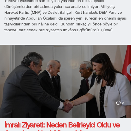
Türkiye siyasetinde son iki yılda yaşanan en dikkat çekici
dönüşümlerden biri aslında yeterince analiz edilmiyor: Milliyetçi
Hareket Partisi (MHP) ve Devlet Bahçeli, Kürt hareketi, DEM Parti ve
nihayetinde Abdullah Öcalan’ı da içeren yeni sürecin en önemli siyasi
taşıyıcılarından biri hâline geldi. Bundan birkaç yıl önce böyle bir
tabloyu tarif etmek bile siyaseten imkânsız görünürdü. Çünkü
0
İmralı Ziyareti: Neden Belirleyici Oldu ve