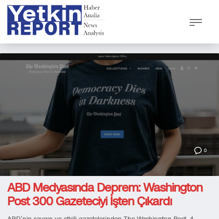
0
ABD Medyasında Deprem: Washington
Post 300 Gazeteciyi İşten Çıkardı
ABD’nin saygın ve etkili gazetelerinden The Washington Post, 4