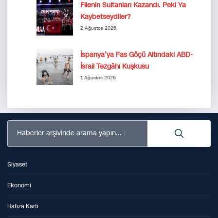
Filenin Sultanları Kazandı. Peki Ya
Kaybetseydiler?
2 Ağustos 2026
İspanya’ya Fas Göçü Altındaki ABD-
İsrail Tezgâhı Kuşkusu
1 Ağustos 2026
Haberler arşivinde arama yapın...
Siyaset
Ekonomi
Hafıza Kartı