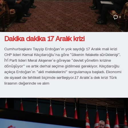
0
Dakika dakika 17 Aralık krizi
Cumhurbaşkanı Tayyip Erdoğan’ın yok saydığı 17 Aralık mali krizi
CHP lideri Kemal Kılıçdaroğlu’na göre “ülkenin felakete sürüklenişi”.
İYİ Parti lideri Meral Akşener’e göreyse “devlet yönetim krizine
dönüşüyor” ve artık derhal seçime gidilmesi gerekiyor. Kılıçdaroğlu
açıkça Erdoğan’ın “akli melekelerini” sorgulamaya başladı. Ekonomi
de siyaset de tehlikeli biçimde sertleşiyor.17 Aralık’a dek krizi Türk
lirasının değerinde ve alım