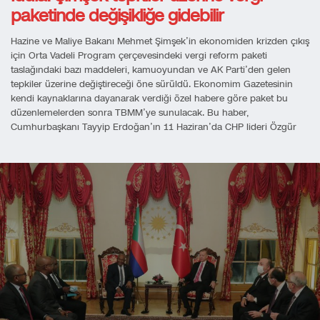
paketinde değişikliğe gidebilir
Hazine ve Maliye Bakanı Mehmet Şimşek’in ekonomiden krizden çıkış
için Orta Vadeli Program çerçevesindeki vergi reform paketi
taslağındaki bazı maddeleri, kamuoyundan ve AK Parti’den gelen
tepkiler üzerine değiştireceği öne sürüldü. Ekonomim Gazetesinin
kendi kaynaklarına dayanarak verdiği özel habere göre paket bu
düzenlemelerden sonra TBMM’ye sunulacak. Bu haber,
Cumhurbaşkanı Tayyip Erdoğan’ın 11 Haziran’da CHP lideri Özgür