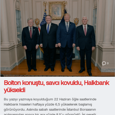
0
Bolton konuştu, savcı kovuldu, Halkbank
yükseldi
Bu yazıyı yazmaya koyulduğum 22 Haziran öğle saatlerinde
Halkbank hisseleri haftaya yüzde 6,5 yükselerek başlamış
görünüyordu. Aslında sabah saatlerinde İstanbul Borsasının
açılmasından sonra bir ara yüzde 8,5’u görmüştü. İşi gereği