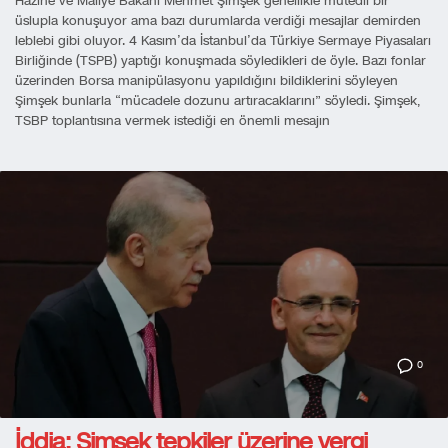
Hazine ve Maliye Bakanı Mehmet Şimşek genellikle mutedil bir
üslupla konuşuyor ama bazı durumlarda verdiği mesajlar demirden
leblebi gibi oluyor. 4 Kasım’da İstanbul’da Türkiye Sermaye Piyasaları
Birliğinde (TSPB) yaptığı konuşmada söyledikleri de öyle. Bazı fonlar
üzerinden Borsa manipülasyonu yapıldığını bildiklerini söyleyen
Şimşek bunlarla “mücadele dozunu artıracaklarını” söyledi. Şimşek,
TSBP toplantısına vermek istediği en önemli mesajın
0
İddia: Şimşek tepkiler üzerine vergi