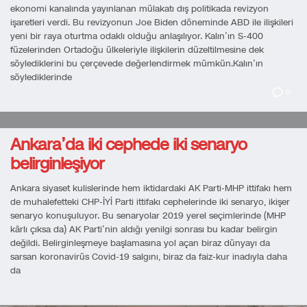
ekonomi kanalında yayınlanan mülakatı dış politikada revizyon
işaretleri verdi. Bu revizyonun Joe Biden döneminde ABD ile ilişkileri
yeni bir raya oturtma odaklı olduğu anlaşılıyor. Kalın’ın S-400
füzelerinden Ortadoğu ülkeleriyle ilişkilerin düzeltilmesine dek
söylediklerini bu çerçevede değerlendirmek mümkün.Kalın’ın
söylediklerinde
0
Ankara’da iki cephede iki senaryo
belirginleşiyor
Ankara siyaset kulislerinde hem iktidardaki AK Parti-MHP ittifakı hem
de muhalefetteki CHP-İYİ Parti ittifakı cephelerinde iki senaryo, ikişer
senaryo konuşuluyor. Bu senaryolar 2019 yerel seçimlerinde (MHP
kârlı çıksa da) AK Parti’nin aldığı yenilgi sonrası bu kadar belirgin
değildi. Belirginleşmeye başlamasına yol açan biraz dünyayı da
sarsan koronavirüs Covid-19 salgını, biraz da faiz-kur inadıyla daha
da