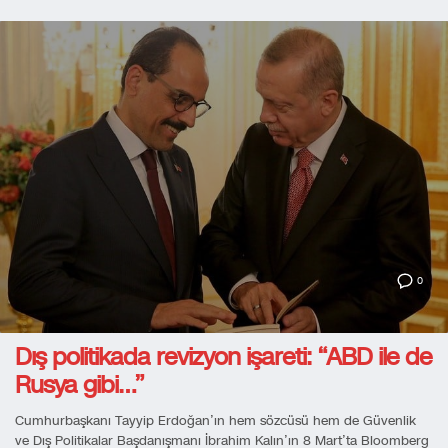
0
Dış politikada revizyon işareti: “ABD ile de
Rusya gibi…”
Cumhurbaşkanı Tayyip Erdoğan’ın hem sözcüsü hem de Güvenlik
ve Dış Politikalar Başdanışmanı İbrahim Kalın’ın 8 Mart’ta Bloomberg