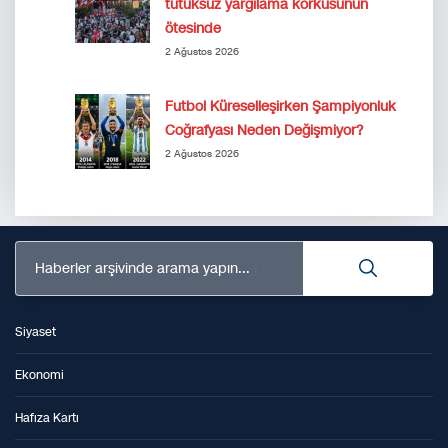
tutuksuz yargılama korkusunun
ötesinde
2 Ağustos 2026
Futbol Küreselleşirken Şampiyonluk
Coğrafyası Neden Değişmiyor?
2 Ağustos 2026
Haberler arşivinde arama yapın...
Siyaset
Ekonomi
Hafıza Kartı