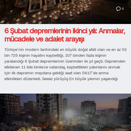
0
6 Şubat depremlerinin ikinci yılı: Anmalar,
mücadele ve adalet arayışı
Türkiye’nin modern tarihindeki en büyük doğal afeti olan ve en az 53
bin 725 kişinin hayatını kaybettiği, 107 binden fazla kişinin
yaralandığı 6 Şubat depremlerinin üzerinden iki yıl geçti. Depremden
etkilenen 11 ilde binlerce vatandaş, kaybettikleri yakınlarını anmak
için ilk depremin meydana geldiği saat olan 04:17’de anma
etkinlikleri düzenledi. Sessiz yürüyüş En büyük yıkımın yaşandığı