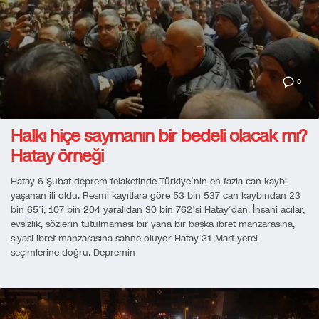
0
Halkı hiçe saymanın bir bedeli olacak mı?
Hatay örneği
Hatay 6 Şubat deprem felaketinde Türkiye’nin en fazla can kaybı
yaşanan ili oldu. Resmi kayıtlara göre 53 bin 537 can kaybından 23
bin 65’i, 107 bin 204 yaralıdan 30 bin 762’si Hatay’dan. İnsani acılar,
evsizlik, sözlerin tutulmaması bir yana bir başka ibret manzarasına,
siyasi ibret manzarasına sahne oluyor Hatay 31 Mart yerel
seçimlerine doğru. Depremin