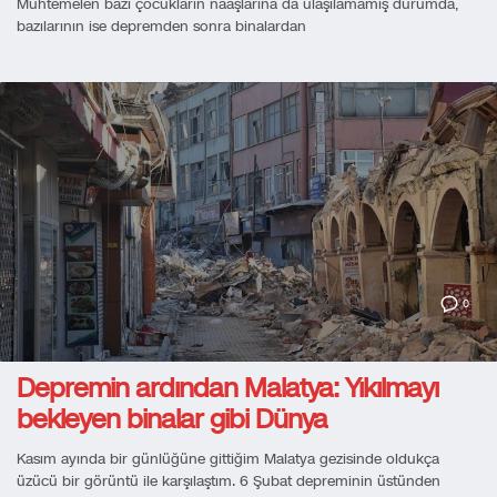
Muhtemelen bazı çocukların naaşlarına da ulaşılamamış durumda,
bazılarının ise depremden sonra binalardan
0
Depremin ardından Malatya: Yıkılmayı
bekleyen binalar gibi Dünya
Kasım ayında bir günlüğüne gittiğim Malatya gezisinde oldukça
üzücü bir görüntü ile karşılaştım. 6 Şubat depreminin üstünden