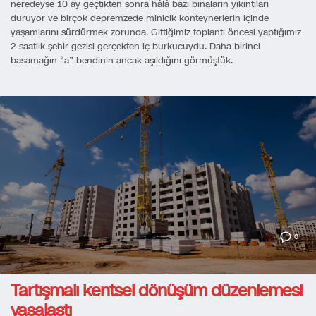
neredeyse 10 ay geçtikten sonra hâlâ bazı binaların yıkıntıları
duruyor ve birçok depremzede minicik konteynerlerin içinde
yaşamlarını sürdürmek zorunda. Gittiğimiz toplantı öncesi yaptığımız
2 saatlik şehir gezisi gerçekten iç burkucuydu. Daha birinci
basamağın “a” bendinin ancak aşıldığını görmüştük.
0
Tartışmalı kentsel dönüşüm düzenlemesi
yasalaştı