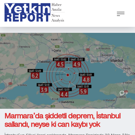
0
Marmara’da şiddetli deprem, İstanbul
sallandı, neyse ki can kaybı yok