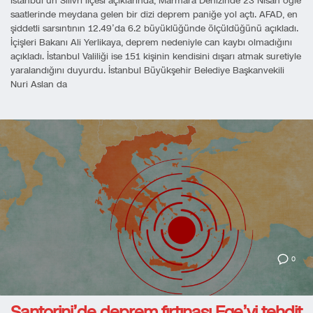
İstanbul’un Silivri ilçesi açıklarında, Marmara Denizinde 23 Nisan öğle
saatlerinde meydana gelen bir dizi deprem paniğe yol açtı. AFAD, en
şiddetli sarsıntının 12.49’da 6.2 büyüklüğünde ölçüldüğünü açıkladı.
İçişleri Bakanı Ali Yerlikaya, deprem nedeniyle can kaybı olmadığını
açıkladı. İstanbul Valiliği ise 151 kişinin kendisini dışarı atmak suretiyle
yaralandığını duyurdu. İstanbul Büyükşehir Belediye Başkanvekili
Nuri Aslan da
0
Santorini’de deprem fırtınası Ege’yi tehdit