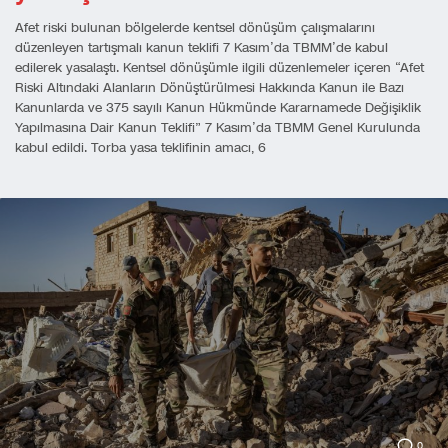
Afet riski bulunan bölgelerde kentsel dönüşüm çalışmalarını
düzenleyen tartışmalı kanun teklifi 7 Kasım’da TBMM’de kabul
edilerek yasalaştı. Kentsel dönüşümle ilgili düzenlemeler içeren “Afet
Riski Altındaki Alanların Dönüştürülmesi Hakkında Kanun ile Bazı
Kanunlarda ve 375 sayılı Kanun Hükmünde Kararnamede Değişiklik
Yapılmasına Dair Kanun Teklifi” 7 Kasım’da TBMM Genel Kurulunda
kabul edildi. Torba yasa teklifinin amacı, 6
0