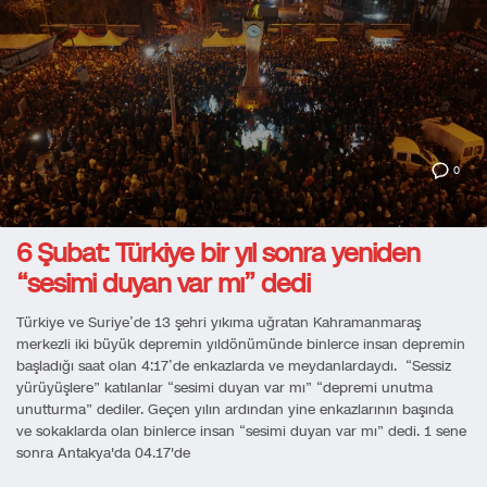
0
6 Şubat: Türkiye bir yıl sonra yeniden
“sesimi duyan var mı” dedi
Türkiye ve Suriye’de 13 şehri yıkıma uğratan Kahramanmaraş
merkezli iki büyük depremin yıldönümünde binlerce insan depremin
başladığı saat olan 4:17’de enkazlarda ve meydanlardaydı. “Sessiz
yürüyüşlere” katılanlar “sesimi duyan var mı” “depremi unutma
unutturma” dediler. Geçen yılın ardından yine enkazlarının başında
ve sokaklarda olan binlerce insan “sesimi duyan var mı” dedi. 1 sene
sonra Antakya'da 04.17'de