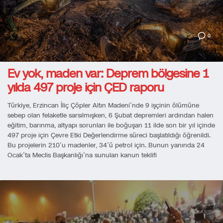
0
Ev yok, maden var: Deprem bölgesine 1
yılda 497 proje için ÇED raporu
Türkiye, Erzincan İliç Çöpler Altın Madeni’nde 9 işçinin ölümüne
sebep olan felaketle sarsılmışken, 6 Şubat depremleri ardından halen
eğitim, barınma, altyapı sorunları ile boğuşan 11 ilde son bir yıl içinde
497 proje için Çevre Etki Değerlendirme süreci başlatıldığı öğrenildi.
Bu projelerin 210’u madenler, 34’ü petrol için. Bunun yanında 24
Ocak’ta Meclis Başkanlığı’na sunulan kanun teklifi