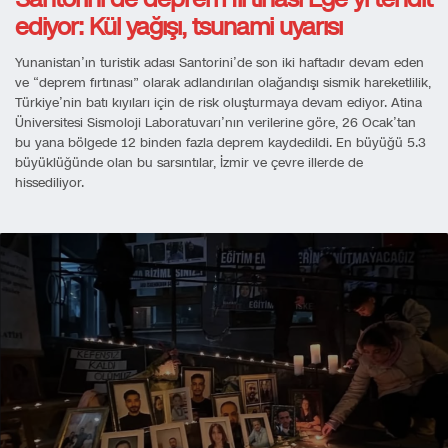
ediyor: Kül yağışı, tsunami uyarısı
Yunanistan’ın turistik adası Santorini’de son iki haftadır devam eden
ve “deprem fırtınası” olarak adlandırılan olağandışı sismik hareketlilik,
Türkiye’nin batı kıyıları için de risk oluşturmaya devam ediyor. Atina
Üniversitesi Sismoloji Laboratuvarı’nın verilerine göre, 26 Ocak’tan
bu yana bölgede 12 binden fazla deprem kaydedildi. En büyüğü 5.3
büyüklüğünde olan bu sarsıntılar, İzmir ve çevre illerde de
hissediliyor.