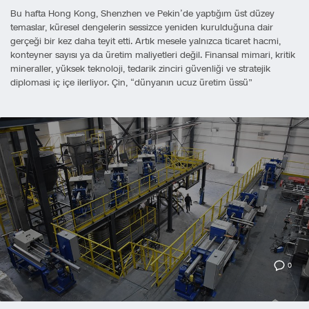
Bu hafta Hong Kong, Shenzhen ve Pekin’de yaptığım üst düzey
temaslar, küresel dengelerin sessizce yeniden kurulduğuna dair
gerçeği bir kez daha teyit etti. Artık mesele yalnızca ticaret hacmi,
konteyner sayısı ya da üretim maliyetleri değil. Finansal mimari, kritik
mineraller, yüksek teknoloji, tedarik zinciri güvenliği ve stratejik
diplomasi iç içe ilerliyor. Çin, “dünyanın ucuz üretim üssü”
0