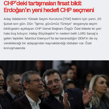
CHP’deki tartışmaları fırsat bildi:
Erdoğan’ın yeni hedefi CHP seçmeni
Aday listelerinin Yüksek Seçim Kuruluna (YSK) teslimi için yarın, 20
Şubat son gün. Dün “İşimiz, gücümüz Türkiye” sloganıyla seçim
bildirgesini açıklayan CHP Genel Başkanı Özgür Özel listede iki yeri
hala boş tutuyor. Hatay Büyükşehir’in nedeni belli: Lütfü Savaş’a
gelen tepkiler. İstanbul Esenyurt’ta ise kararsızlığın DEM’in de oy
verebileceği bir adayışından kaynaklandığı iddiaları var. Özel
konuşmasında