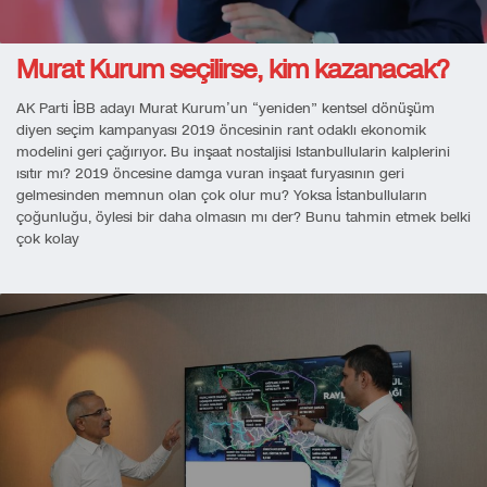
Murat Kurum seçilirse, kim kazanacak?
AK Parti İBB adayı Murat Kurum’un “yeniden” kentsel dönüşüm
diyen seçim kampanyası 2019 öncesinin rant odaklı ekonomik
modelini geri çağırıyor. Bu inşaat nostaljisi Istanbullularin kalplerini
ısıtır mı? 2019 öncesine damga vuran inşaat furyasının geri
gelmesinden memnun olan çok olur mu? Yoksa İstanbulluların
çoğunluğu, öylesi bir daha olmasın mı der? Bunu tahmin etmek belki
çok kolay