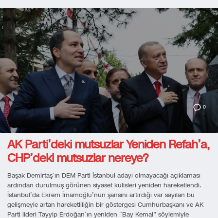
0
AK Parti’deki mutsuzlar Yeniden Refah’a,
CHP’deki mutsuzlar nereye?
Başak Demirtaş’ın DEM Parti İstanbul adayı olmayacağı açıklaması
ardından durulmuş görünen siyaset kulisleri yeniden hareketlendi.
İstanbul’da Ekrem İmamoğlu’nun şansını artırdığı var sayılan bu
gelişmeyle artan hareketliliğin bir göstergesi Cumhurbaşkanı ve AK
Parti lideri Tayyip Erdoğan’ın yeniden “Bay Kemal” söylemiyle