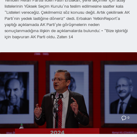
Yeniden Refah Partisi lideri Fatih Erbakan, yerel seçimler için aday
listelerinin Yüksek Seçim Kurulu’na teslim edilmesine saatler kala
“Listeleri vereceğiz. Çekilmemiz söz konusu değil. Artık çekilirsek AK
Parti’nin yedek lastiğine döneriz” dedi. Erbakan YetkinReport’a
yaptığı açıklamada AK Parti’yle görüşmelerin neden
sonuçlanmadığına ilişkin de açıklamalarda bulundu: • “Bize işbirliği
için başvuran AK Parti oldu. Zaten 14
0