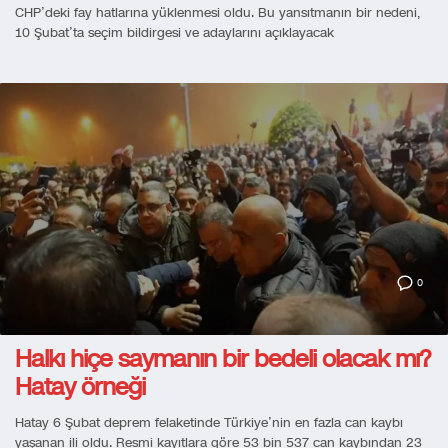
CHP’deki fay hatlarına yüklenmesi oldu. Bu yansıtmanın bir nedeni,
10 Şubat’ta seçim bildirgesi ve adaylarını açıklayacak
0
Halkı hiçe saymanın bir bedeli olacak mı?
Hatay örneği
Hatay 6 Şubat deprem felaketinde Türkiye’nin en fazla can kaybı
yaşanan ili oldu. Resmi kayıtlara göre 53 bin 537 can kaybından 23