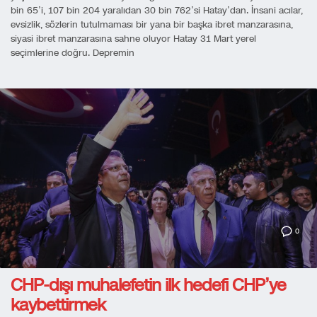
bin 65’i, 107 bin 204 yaralıdan 30 bin 762’si Hatay’dan. İnsani acılar,
evsizlik, sözlerin tutulmaması bir yana bir başka ibret manzarasına,
siyasi ibret manzarasına sahne oluyor Hatay 31 Mart yerel
seçimlerine doğru. Depremin
0
CHP-dışı muhalefetin ilk hedefi CHP’ye
kaybettirmek