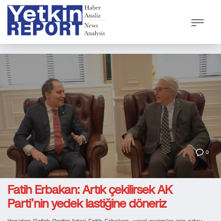
0
Fatih Erbakan: Artık çekilirsek AK
Parti’nin yedek lastiğine döneriz