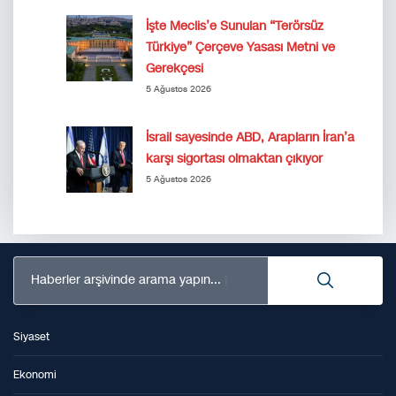
İşte Meclis’e Sunulan “Terörsüz
Türkiye” Çerçeve Yasası Metni ve
Gerekçesi
5 Ağustos 2026
İsrail sayesinde ABD, Arapların İran’a
karşı sigortası olmaktan çıkıyor
5 Ağustos 2026
Haberler arşivinde arama yapın...
Siyaset
Ekonomi