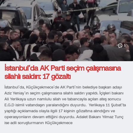
0
İstanbul’da AK Parti seçim çalışmasına
silahlı saldırı: 17 gözaltı
İstanbul’da, Küçükçekmece’de AK Parti’nin belediye başkan adayı
Aziz Yeniay’ın seçim çalışmasına silahlı saldırı yapıldı. İçişleri bakanı
Ali Yerlikaya uzun namlulu silah ve tabancayla açılan ateş sonucu
E.G.D isimli vatandaşın yaralandığını duyurdu. Yerlikaya 11 Şubat’ta
yaptığı açıklamada olayla ilgili 17 kişinin gözaltına alındığını ve
operasyonların devam ettiğini duyurdu. Adalet Bakanı Yılmaz Tunç
ise adli soruşturmanın Küçükçekmece