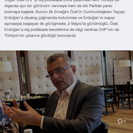
Özgür Özel CHP’yi dış politikada önce çıkarması hem Türkiye’ye
dışarıda ayrı bir görünüm vermeye hem de AK Partide yankı
bulmaya başladı. Bunun ilk örneğini Özel’in Cumhurbaşkanı Tayyip
Erdoğan’a diyalog çağrısında bulunması ve Erdoğan’ın kapıyı
açmasıyla başlayan ilk görüşmede, 2 Mayıs’ta görülmüştü. Özel,
Erdoğan’a dış politikada kendilerine de bilgi verilirse CHP’nin de
Türkiye’nin çıkarına gördüğü konularda
0