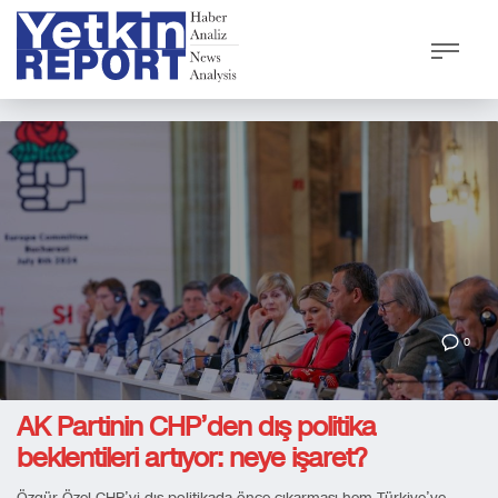
0
AK Partinin CHP’den dış politika
beklentileri artıyor: neye işaret?