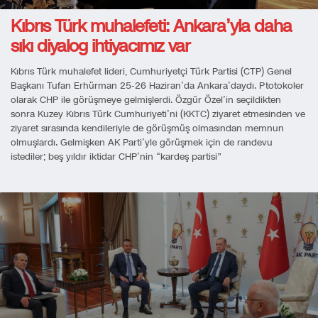
Kıbrıs Türk muhalefeti: Ankara’yla daha
sıkı diyalog ihtiyacımız var
Kıbrıs Türk muhalefet lideri, Cumhuriyetçi Türk Partisi (CTP) Genel
Başkanı Tufan Erhürman 25-26 Haziran’da Ankara’daydı. Ptotokoler
olarak CHP ile görüşmeye gelmişlerdi. Özgür Özel’in seçildikten
sonra Kuzey Kıbrıs Türk Cumhuriyeti’ni (KKTC) ziyaret etmesinden ve
ziyaret sırasında kendileriyle de görüşmüş olmasından memnun
olmuşlardı. Gelmişken AK Parti’yle görüşmek için de randevu
istediler; beş yıldır iktidar CHP’nin “kardeş partisi”