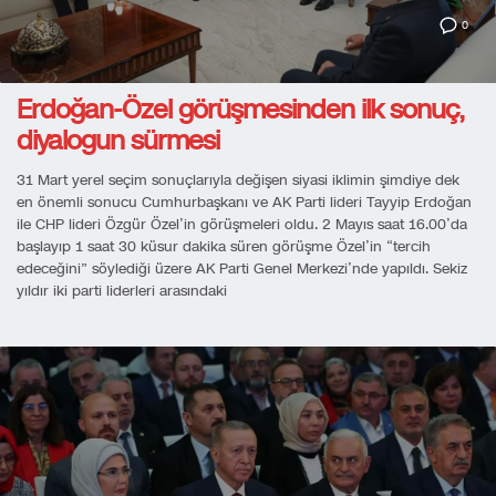
0
Erdoğan-Özel görüşmesinden ilk sonuç,
diyalogun sürmesi
31 Mart yerel seçim sonuçlarıyla değişen siyasi iklimin şimdiye dek
en önemli sonucu Cumhurbaşkanı ve AK Parti lideri Tayyip Erdoğan
ile CHP lideri Özgür Özel’in görüşmeleri oldu. 2 Mayıs saat 16.00’da
başlayıp 1 saat 30 küsur dakika süren görüşme Özel’in “tercih
edeceğini” söylediği üzere AK Parti Genel Merkezi’nde yapıldı. Sekiz
yıldır iki parti liderleri arasındaki