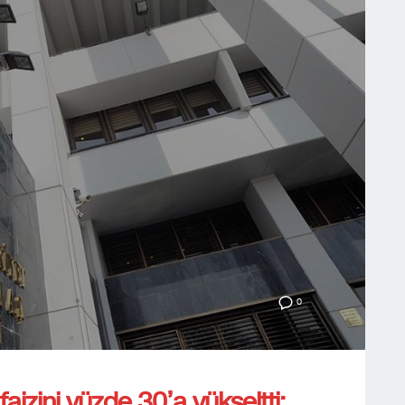
0
aizini yüzde 30’a yükseltti: