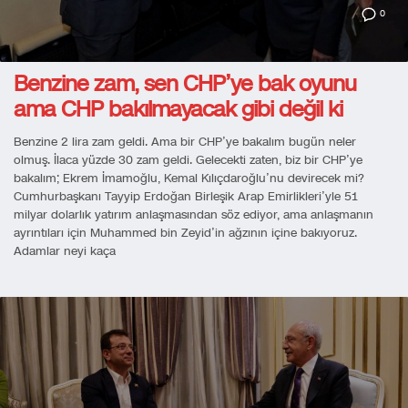
0
Benzine zam, sen CHP’ye bak oyunu
ama CHP bakılmayacak gibi değil ki
Benzine 2 lira zam geldi. Ama bir CHP’ye bakalım bugün neler
olmuş. İlaca yüzde 30 zam geldi. Gelecekti zaten, biz bir CHP’ye
bakalım; Ekrem İmamoğlu, Kemal Kılıçdaroğlu’nu devirecek mi?
Cumhurbaşkanı Tayyip Erdoğan Birleşik Arap Emirlikleri’yle 51
milyar dolarlık yatırım anlaşmasından söz ediyor, ama anlaşmanın
ayrıntıları için Muhammed bin Zeyid’in ağzının içine bakıyoruz.
Adamlar neyi kaça