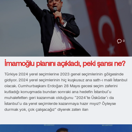
0
İmamoğlu planını açıkladı, peki şansı ne?
Türkiye 2024 yerel seçimlerine 2023 genel seçimlerinin gölgesinde
gidiyor. 2024 yerel seçimlerinin hiç kuşkusuz ana sath-ı maili İstanbul
olacak. Cumhurbaşkanı Erdoğan 28 Mayıs gecesi seçim zaferini
kutladığı konuşmada bundan sonraki ana hedefin İstanbul’u
muhalefetten geri kazanmak olduğunu “2024’te Üsküdar’ı da
İstanbul’u da yerel seçimlerde kazanmaya hazır mıyız? Öyleyse
durmak yok, çok çalışacağız” diyerek zaten ilan