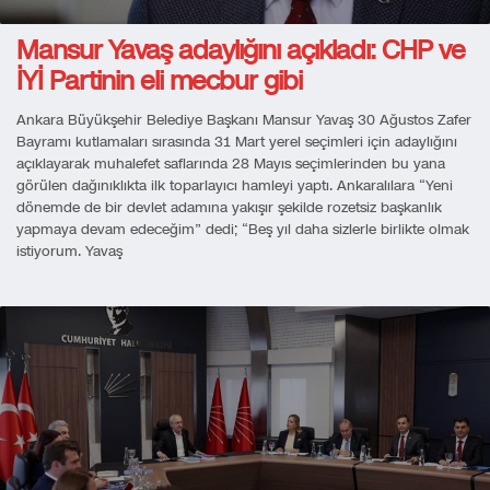
Mansur Yavaş adaylığını açıkladı: CHP ve
İYİ Partinin eli mecbur gibi
Ankara Büyükşehir Belediye Başkanı Mansur Yavaş 30 Ağustos Zafer
Bayramı kutlamaları sırasında 31 Mart yerel seçimleri için adaylığını
açıklayarak muhalefet saflarında 28 Mayıs seçimlerinden bu yana
görülen dağınıklıkta ilk toparlayıcı hamleyi yaptı. Ankaralılara “Yeni
dönemde de bir devlet adamına yakışır şekilde rozetsiz başkanlık
yapmaya devam edeceğim” dedi; “Beş yıl daha sizlerle birlikte olmak
istiyorum. Yavaş