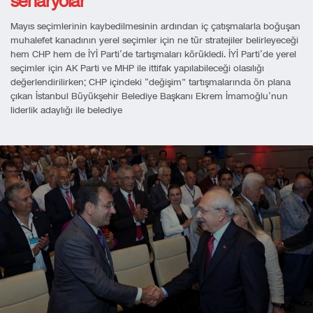
senaryolar
Mayıs seçimlerinin kaybedilmesinin ardından iç çatışmalarla boğuşan
muhalefet kanadının yerel seçimler için ne tür stratejiler belirleyeceği
hem CHP hem de İYİ Parti’de tartışmaları körükledi. İYİ Parti’de yerel
seçimler için AK Parti ve MHP ile ittifak yapılabileceği olasılığı
değerlendirilirken; CHP içindeki “değişim” tartışmalarında ön plana
çıkan İstanbul Büyükşehir Belediye Başkanı Ekrem İmamoğlu’nun
liderlik adaylığı ile belediye