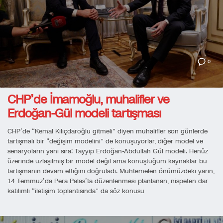
0
CHP’de İmamoğlu, muhalifler ve
Erdoğan-Gül modeli tartışması
CHP’de “Kemal Kılıçdaroğlu gitmeli” diyen muhalifler son günlerde
tartışmalı bir “değişim modelini” de konuşuyorlar, diğer model ve
senaryoların yanı sıra: Tayyip Erdoğan-Abdullah Gül modeli. Henüz
üzerinde uzlaşılmış bir model değil ama konuştuğum kaynaklar bu
tartışmanın devam ettiğini doğruladı. Muhtemelen önümüzdeki yarın,
14 Temmuz’da Pera Palas’ta düzenlenmesi planlanan, nispeten dar
katılımlı “iletişim toplantısında” da söz konusu