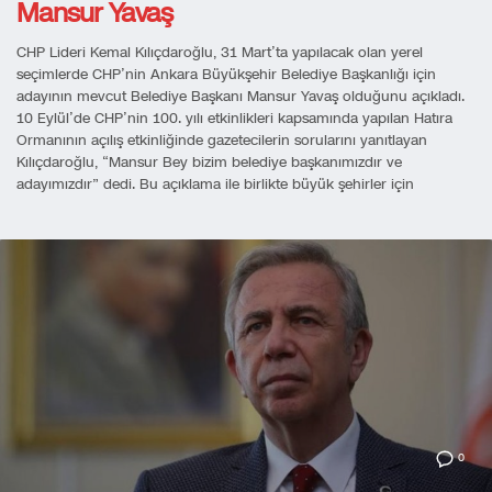
Mansur Yavaş
CHP Lideri Kemal Kılıçdaroğlu, 31 Mart’ta yapılacak olan yerel
seçimlerde CHP’nin Ankara Büyükşehir Belediye Başkanlığı için
adayının mevcut Belediye Başkanı Mansur Yavaş olduğunu açıkladı.
10 Eylül’de CHP’nin 100. yılı etkinlikleri kapsamında yapılan Hatıra
Ormanının açılış etkinliğinde gazetecilerin sorularını yanıtlayan
Kılıçdaroğlu, “Mansur Bey bizim belediye başkanımızdır ve
adayımızdır” dedi. Bu açıklama ile birlikte büyük şehirler için
0