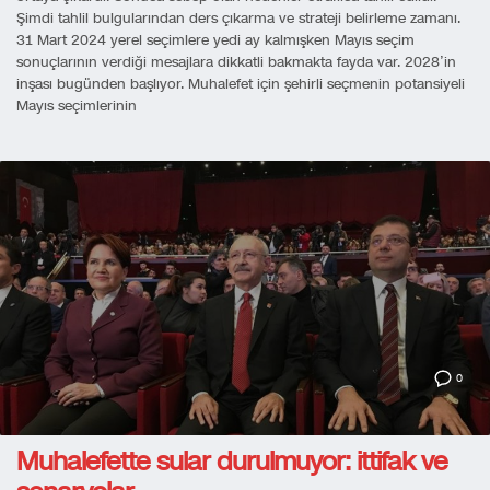
Şimdi tahlil bulgularından ders çıkarma ve strateji belirleme zamanı.
31 Mart 2024 yerel seçimlere yedi ay kalmışken Mayıs seçim
sonuçlarının verdiği mesajlara dikkatli bakmakta fayda var. 2028’in
inşası bugünden başlıyor. Muhalefet için şehirli seçmenin potansiyeli
Mayıs seçimlerinin
0
Muhalefette sular durulmuyor: ittifak ve