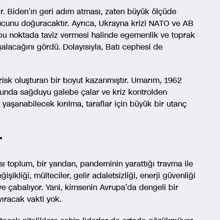
r. Biden’ın geri adım atması, zaten büyük ölçüde
nucunu doğuracaktır. Ayrıca, Ukrayna krizi NATO ve AB
 bu noktada taviz vermesi halinde egemenlik ve toprak
alacağını gördü. Dolayısıyla, Batı cephesi de
 risk oluşturan bir boyut kazanmıştır. Umarım, 1962
nunda sağduyu galebe çalar ve kriz kontrolden
, yaşanabilecek kırılma, taraflar için büyük bir utanç
r
ı toplum, bir yandan, pandeminin yarattığı travma ile
şikliği, mülteciler, gelir adaletsizliği, enerji güvenliği
ye çabalıyor. Yani, kimsenin Avrupa’da dengeli bir
ıracak vakti yok.