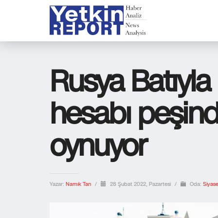
Rusya Batıyl
hesabı peşind
oynuyor
Yazar:
Namık Tan
/
28 Şubat 2022, Pazartesi
/
Oda:
Siyase