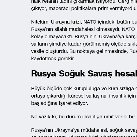
halk refahın tadını çıkarmak istiyordu. Gerginl
çıkıyor, maceracı politikalara prim vermiyordu.
Nitekim, Ukrayna krizi, NATO içindeki bütün bu
Rusya’nın silahlı müdahalesi olmasaydı, NATO
kolay olmayacaktı. Rusya’nın, Ukrayna’ya karş
safların şimdiye kadar görülmemiş ölçüde sıkla
vesile oluşturdu. Bu noktaya gelinmesinde, Rus
kaydetmek gerekir.
Rusya Soğuk Savaş hesab
Büyük ölçüde çok kutupluluğa ve kuralsızlığa e
ortaya çıkardığı küresel saflaşma, insanlık için 
başladığına işaret ediyor.
Ne yazık ki, bu durum insanlığa ümit verici bi
Rusya’nın Ukrayna’ya müdahalesi, soğuk sava