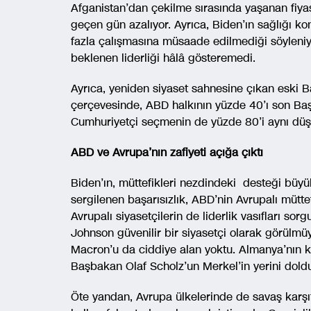
Afganistan’dan çekilme sırasında yaşanan fiy
geçen gün azalıyor. Ayrıca, Biden’ın sağlığı ko
fazla çalışmasına müsaade edilmediği söyleniy
beklenen liderliği hâlâ gösteremedi.
Ayrıca, yeniden siyaset sahnesine çıkan eski 
çerçevesinde, ABD halkının yüzde 40’ı son Başk
Cumhuriyetçi seçmenin de yüzde 80’i aynı dü
ABD ve Avrupa’nın zafiyeti açığa çıktı
Biden’ın, müttefikleri nezdindeki desteği büyü
sergilenen başarısızlık, ABD’nin Avrupalı müttef
Avrupalı siyasetçilerin de liderlik vasıfları so
Johnson güvenilir bir siyasetçi olarak görül
Macron’u da ciddiye alan yoktu. Almanya’nın ka
Başbakan Olaf Scholz’un Merkel’in yerini dol
Öte yandan, Avrupa ülkelerinde de savaş karşı