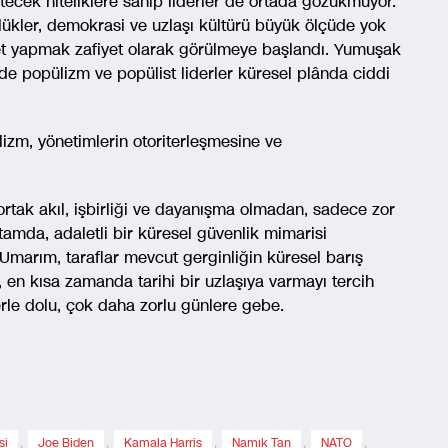
tecek niteliklere sahip liderler de ortada gözükmüyor.
ükler, demokrasi ve uzlaşı kültürü büyük ölçüde yok
set yapmak zafiyet olarak görülmeye başlandı. Yumuşak
de popülizm ve popülist liderler küresel plânda ciddi
izm, yönetimlerin otoriterleşmesine ve
rtak akıl, işbirliği ve dayanışma olmadan, sadece zor
tamda, adaletli bir küresel güvenlik mimarisi
arım, taraflar mevcut gerginliğin küresel barış
k, en kısa zamanda tarihi bir uzlaşıya varmayı tercih
lerle dolu, çok daha zorlu günlere gebe.
si
,
Joe Biden
,
Kamala Harris
,
Namık Tan
,
NATO
,