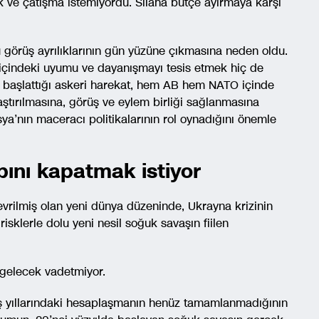
ik ve çatışma istemiyordu. Silaha bütçe ayırmaya karşı
 görüş ayrılıklarının gün yüzüne çıkmasına neden oldu.
 içindeki uyumu ve dayanışmayı tesis etmek hiç de
ı başlattığı askeri harekat, hem AB hem NATO içinde
ştırılmasına, görüş ve eylem birliği sağlanmasına
ya’nın maceracı politikalarının rol oynadığını önemle
ını kapatmak istiyor
vrilmiş olan yeni dünya düzeninde, Ukrayna krizinin
risklerle dolu yeni nesil soğuk savaşın fiilen
r gelecek vadetmiyor.
ş yıllarındaki hesaplaşmanın henüz tamamlanmadığının