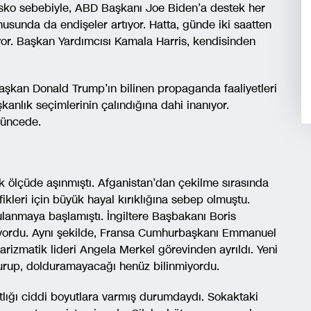
asko sebebiyle, ABD Başkanı Joe Biden’a destek her
nusunda da endişeler artıyor. Hatta, günde iki saatten
or. Başkan Yardımcısı Kamala Harris, kendisinden
Başkan Donald Trump’ın bilinen propaganda faaliyetleri
anlık seçimlerinin çalındığına dahi inanıyor.
şüncede.
k ölçüde aşınmıştı. Afganistan’dan çekilme sırasında
ikleri için büyük hayal kırıklığına sebep olmuştu.
rgulanmaya başlamıştı. İngiltere Başbakanı Boris
müyordu. Aynı şekilde, Fransa Cumhurbaşkanı Emmanuel
rizmatik lideri Angela Merkel görevinden ayrıldı. Yeni
durup, dolduramayacağı henüz bilinmiyordu.
tlığı ciddi boyutlara varmış durumdaydı. Sokaktaki