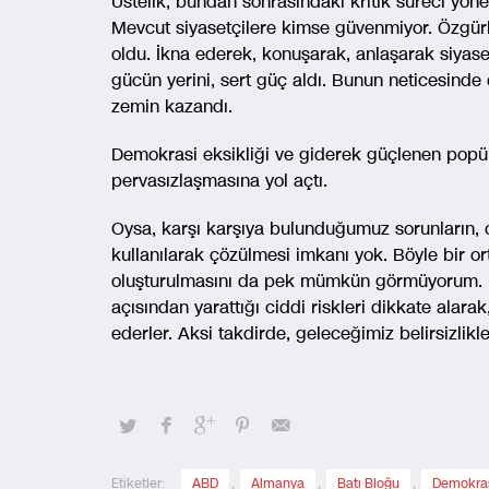
Üstelik, bundan sonrasındaki kritik süreci yöne
Mevcut siyasetçilere kimse güvenmiyor. Özgürl
oldu. İkna ederek, konuşarak, anlaşarak siya
gücün yerini, sert güç aldı. Bunun neticesinde 
zemin kazandı.
Demokrasi eksikliği ve giderek güçlenen popül
pervasızlaşmasına yol açtı.
Oysa, karşı karşıya bulunduğumuz sorunların, o
kullanılarak çözülmesi imkanı yok. Böyle bir or
oluşturulmasını da pek mümkün görmüyorum. Um
açısından yarattığı ciddi riskleri dikkate alara
ederler. Aksi takdirde, geleceğimiz belirsizlik
Etiketler:
ABD
,
Almanya
,
Batı Bloğu
,
Demokra