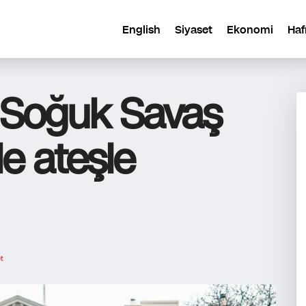
English
Siyaset
Ekonomi
Haf
a Soğuk Savaş
e ateşle
t