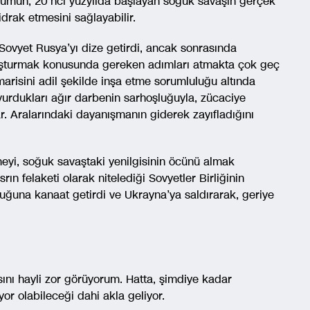
oplumun, 20’nci yüzyılda başlayan soğuk savaşın gerçek
idrak etmesini sağlayabilir.
Sovyet Rusya’yı dize getirdi, ancak sonrasında
oluşturmak konusunda gereken adımları atmakta çok geç
marisini adil şekilde inşa etme sorumluluğu altında
e vurdukları ağır darbenin sarhoşluğuyla, zücaciye
r. Aralarındaki dayanışmanın giderek zayıfladığını
meyi, soğuk savaştaki yenilgisinin öcünü almak
ın felaketi olarak nitelediği Sovyetler Birliğinin
uğuna kanaat getirdi ve Ukrayna’ya saldırarak, geriye
ını hayli zor görüyorum. Hatta, şimdiye kadar
or olabileceği dahi akla geliyor.