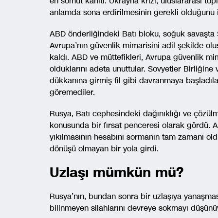
en somut kanıtı. Ukrayna krizi, uluslararası t
anlamda sona erdirilmesinin gerekli olduğunu 
ABD önderliğindeki Batı bloku, soğuk savaşta 
Avrupa’nın güvenlik mimarisini adil şekilde 
kaldı. ABD ve müttefikleri, Avrupa güvenlik mi
olduklarını adeta unuttular. Sovyetler Birliğin
dükkanına girmiş fil gibi davranmaya başladıla
göremediler.
Rusya, Batı cephesindeki dağınıklığı ve çözül
konusunda bir fırsat penceresi olarak gördü. Asr
yıkılmasının hesabını sormanın tam zamanı old
dönüşü olmayan bir yola girdi.
Uzlaşı mümkün mü?
Rusya’nın, bundan sonra bir uzlaşıya yanaşmas
bilinmeyen silahlarını devreye sokmayı düşünüy