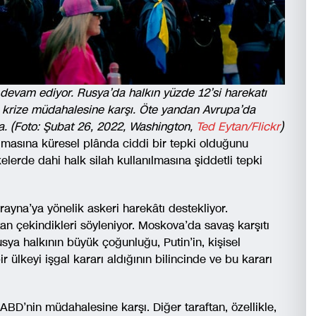
 devam ediyor. Rusya’da halkın yüzde 12’si harekatı
n krize müdahalesine karşı. Öte yandan Avrupa’da
a. (Foto: Şubat 26, 2022, Washington,
Ted Eytan/Flickr
)
lmasına küresel plânda ciddi bir tepki olduğunu
kelerde dahi halk silah kullanılmasına şiddetli tepki
ayna’ya yönelik askeri harekâtı destekliyor.
an çekindikleri söyleniyor. Moskova’da savaş karşıtı
sya halkının büyük çoğunluğu, Putin’in, kişisel
 ülkeyi işgal kararı aldığının bilincinde ve bu kararı
ABD’nin müdahalesine karşı. Diğer taraftan, özellikle,