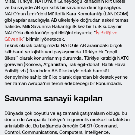
Misal, Türkiye, NATO’nun Güneydoğu kanadının kilit ülkesi
ve bu sayede AB için kritik bir savunma derinliği sağlıyor.
NATO’nun İzmir’deki Müttefik Kara Komutanlığı (LANDCOM)
gibi yapılar aracılığıyla AB ülkeleriyle doğrudan askeri temas
hâlinde. Milli Savunma Bakanlığı ilk kez bir Türk subayının
NATO’da direktörlüğe getirildiğini duyurdu; “
İş Birliği ve
Güvenlik
” birimini yönetecek.
Teknik olarak baktığımızda NATO ile AB arasındaki birçok
istihbarat ve lojistik veri paylaşımında Türkiye bir “geçit
ülkesi” olarak konumlanmış durumda. Türkiye katıldığı NATO
görevleri (Kosova, Afganistan, Irak eğit-donat, Baltık Hava
Polisliği vb.) üzerinden AB ülkeleriyle ortak harekât
deneyimine sahip bir ülke olarak dışarıdan bir destek yerine
her zaman Avrupa’nın tercih edebileceği bir konumdadır.
Savunma sanayii kapıları
Dünyada çok boyutlu ve eş zamanlı çatışmaların olduğu bu
dönemde Avrupa ile Türkiye’nin güvenlik merkezli ortaklıkları
artırılabilir de. Bu bağlamda örneğin C4ISR (Command,
Control, Communications, Computers, Intelligence,