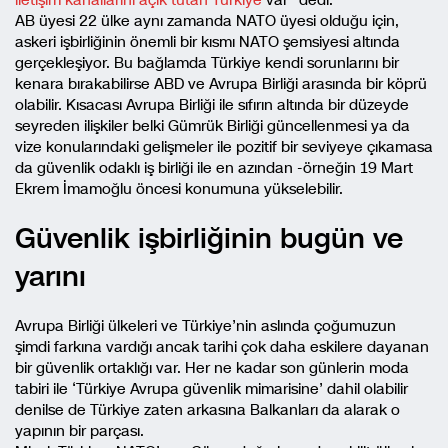
iletişim kanallarını açık tutan Türkiye
var” dedi.
AB üyesi 22 ülke aynı zamanda NATO üyesi olduğu için,
askeri işbirliğinin önemli bir kısmı NATO şemsiyesi altında
gerçekleşiyor. Bu bağlamda Türkiye kendi sorunlarını bir
kenara bırakabilirse ABD ve Avrupa Birliği arasında bir köprü
olabilir. Kısacası Avrupa Birliği ile sıfırın altında bir düzeyde
seyreden ilişkiler belki Gümrük Birliği güncellenmesi ya da
vize konularındaki gelişmeler ile pozitif bir seviyeye çıkamasa
da güvenlik odaklı iş birliği ile en azından -örneğin 19 Mart
Ekrem İmamoğlu öncesi konumuna yükselebilir.
Güvenlik işbirliğinin bugün ve
yarını
Avrupa Birliği ülkeleri ve Türkiye’nin aslında çoğumuzun
şimdi farkına vardığı ancak tarihi çok daha eskilere dayanan
bir güvenlik ortaklığı var. Her ne kadar son günlerin moda
tabiri ile ‘Türkiye Avrupa güvenlik mimarisine’ dahil olabilir
denilse de Türkiye zaten arkasına Balkanları da alarak o
yapının bir parçası.