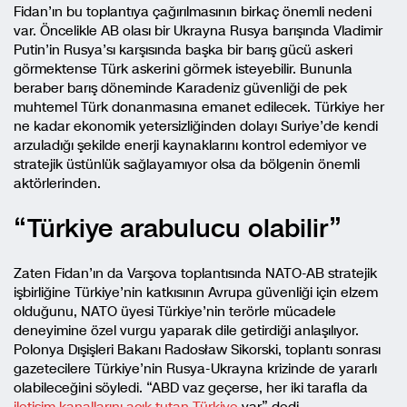
Fidan’ın bu toplantıya çağırılmasının birkaç önemli nedeni
var. Öncelikle AB olası bir Ukrayna Rusya barışında Vladimir
Putin’in Rusya’sı karşısında başka bir barış gücü askeri
görmektense Türk askerini görmek isteyebilir. Bununla
beraber barış döneminde Karadeniz güvenliği de pek
muhtemel Türk donanmasına emanet edilecek. Türkiye her
ne kadar ekonomik yetersizliğinden dolayı Suriye’de kendi
arzuladığı şekilde enerji kaynaklarını kontrol edemiyor ve
stratejik üstünlük sağlayamıyor olsa da bölgenin önemli
aktörlerinden.
“Türkiye arabulucu olabilir”
Zaten Fidan’ın da Varşova toplantısında NATO-AB stratejik
işbirliğine Türkiye’nin katkısının Avrupa güvenliği için elzem
olduğunu, NATO üyesi Türkiye’nin terörle mücadele
deneyimine özel vurgu yaparak dile getirdiği anlaşılıyor.
Polonya Dışişleri Bakanı Radosław Sikorski, toplantı sonrası
gazetecilere Türkiye’nin Rusya-Ukrayna krizinde de yararlı
olabileceğini söyledi. “ABD vaz geçerse, her iki tarafla da