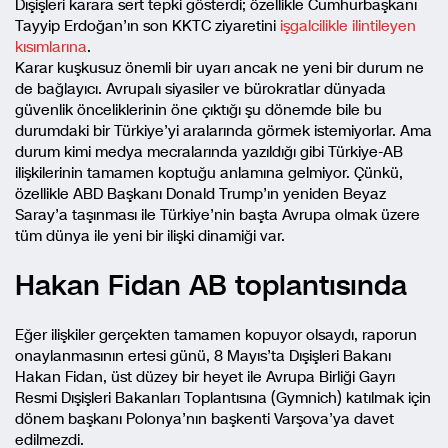
Dışişleri karara sert tepki gösterdi; özellikle Cumhurbaşkanı
Tayyip Erdoğan’ın son KKTC ziyaretini
işgalcilikle ilintileyen
kısımlarına
.
Karar kuşkusuz önemli bir uyarı ancak ne yeni bir durum ne
de bağlayıcı. Avrupalı siyasiler ve bürokratlar dünyada
güvenlik önceliklerinin öne çıktığı şu dönemde bile bu
durumdaki bir Türkiye’yi aralarında görmek istemiyorlar. Ama
durum kimi medya mecralarında yazıldığı gibi Türkiye-AB
ilişkilerinin tamamen koptuğu anlamına gelmiyor. Çünkü,
özellikle ABD Başkanı Donald Trump’ın yeniden Beyaz
Saray’a taşınması ile Türkiye’nin başta Avrupa olmak üzere
tüm dünya ile yeni bir ilişki dinamiği var.
Hakan Fidan AB toplantısında
Eğer ilişkiler gerçekten tamamen kopuyor olsaydı, raporun
onaylanmasının ertesi günü, 8 Mayıs’ta Dışişleri Bakanı
Hakan Fidan, üst düzey bir heyet ile Avrupa Birliği Gayrı
Resmi Dışişleri Bakanları Toplantısına (Gymnich) katılmak için
dönem başkanı Polonya’nın başkenti Varşova’ya davet
edilmezdi.