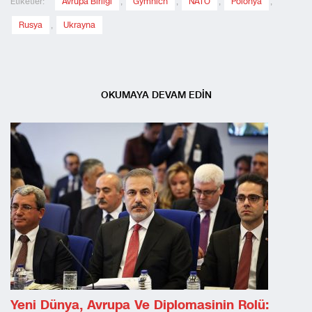
Etiketler:
Avrupa Birliği
,
Gymnich
,
NATO
,
Polonya
,
Rusya
,
Ukrayna
OKUMAYA DEVAM EDİN
Yeni Dünya, Avrupa Ve Diplomasinin Rolü: