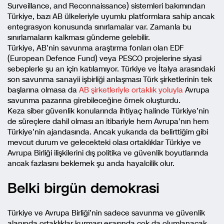
Surveillance, and Reconnaissance) sistemleri bakımından
Türkiye, bazı AB ülkeleriyle uyumlu platformlara sahip ancak
entegrasyon konusunda sınırlamalar var. Zamanla bu
sınırlamaların kalkması gündeme gelebilir.
Türkiye, AB’nin savunma araştırma fonları olan EDF
(European Defence Fund) veya PESCO projelerine siyasi
sebeplerle şu an için katılamıyor. Türkiye ve İtalya arasındaki
son savunma sanayii işbirliği anlaşması Türk şirketlerinin tek
başlarına olmasa da
AB şirketleriyle ortaklık yoluyla
Avrupa
savunma pazarına girebileceğine örnek oluşturdu.
Keza siber güvenlik konularında ihtiyaç halinde Türkiye’nin
de süreçlere dahil olması an itibariyle hem Avrupa’nın hem
Türkiye’nin ajandasında. Ancak yukarıda da belirttiğim gibi
mevcut durum ve gelecekteki olası ortaklıklar Türkiye ve
Avrupa Birliği ilişkilerini dış politika ve güvenlik boyutlarında
ancak fazlasını beklemek şu anda hayalcilik olur.
Belki birgün demokrasi
Türkiye ve Avrupa Birliği’nin sadece savunma ve güvenlik
alanında ortaklıklar kurması esasında çok da olumlanacak