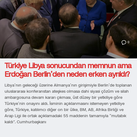
0
Türkiye Libya sonucundan memnun ama
Erdoğan Berlin’den neden erken ayrıldı?
Libya’nın geleceği üzerine Almanya’nın girişimiyle Berlin’de toplanan
uluslararası konferanstan ateşkes olmasa dahi siyasi çözüm ve silah
ambargosuna devam kararı çıkması, üst düzey bir yetkiliye göre
Türkiye’nin onayını aldı. İsminin açıklanmasını istemeyen yetkiliye
göre, Türkiye, katılımcı diğer on bir ülke, BM, AB, Afrika Birliği ve
Arap Ligi ile ortak açıklamadaki 55 maddenin tamamıyla “mutabık
kaldı”. Cumhurbaşkanı