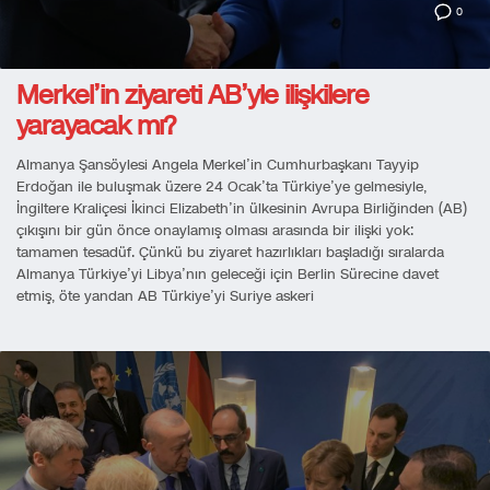
0
Merkel’in ziyareti AB’yle ilişkilere
yarayacak mı?
Almanya Şansöylesi Angela Merkel’in Cumhurbaşkanı Tayyip
Erdoğan ile buluşmak üzere 24 Ocak’ta Türkiye’ye gelmesiyle,
İngiltere Kraliçesi İkinci Elizabeth’in ülkesinin Avrupa Birliğinden (AB)
çıkışını bir gün önce onaylamış olması arasında bir ilişki yok:
tamamen tesadüf. Çünkü bu ziyaret hazırlıkları başladığı sıralarda
Almanya Türkiye’yi Libya’nın geleceği için Berlin Sürecine davet
etmiş, öte yandan AB Türkiye’yi Suriye askeri