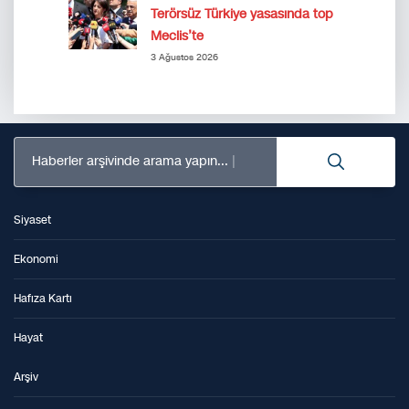
Terörsüz Türkiye yasasında top
Meclis’te
3 Ağustos 2026
Haberler arşivinde arama yapın...
Siyaset
Ekonomi
Hafıza Kartı
Hayat
Arşiv