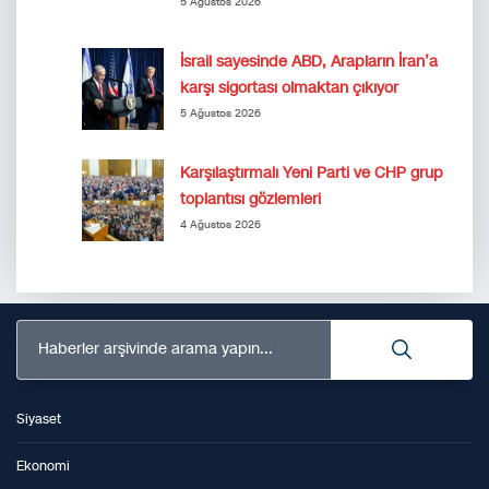
5 Ağustos 2026
İsrail sayesinde ABD, Arapların İran’a
karşı sigortası olmaktan çıkıyor
5 Ağustos 2026
Karşılaştırmalı Yeni Parti ve CHP grup
toplantısı gözlemleri
4 Ağustos 2026
Haberler arşivinde arama yapın...
Siyaset
Ekonomi