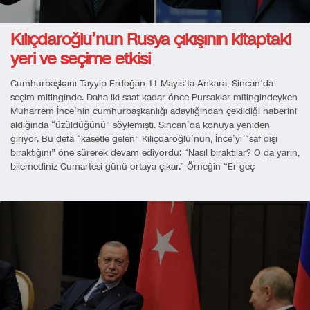
Kılıçdaroğlu’nun Rusya çıkışının kitaptaki
yeri ve seçime etkisi
Cumhurbaşkanı Tayyip Erdoğan 11 Mayıs’ta Ankara, Sincan’da
seçim mitinginde. Daha iki saat kadar önce Pursaklar mitingindeyken
Muharrem İnce’nin cumhurbaşkanlığı adaylığından çekildiği haberini
aldığında “üzüldüğünü” söylemişti. Sincan’da konuya yeniden
giriyor. Bu defa “kasetle gelen” Kılıçdaroğlu’nun, İnce’yi “saf dışı
bıraktığını” öne sürerek devam ediyordu: “Nasıl bıraktılar? O da yarın,
bilemediniz Cumartesi günü ortaya çıkar.” Örneğin “Er geç