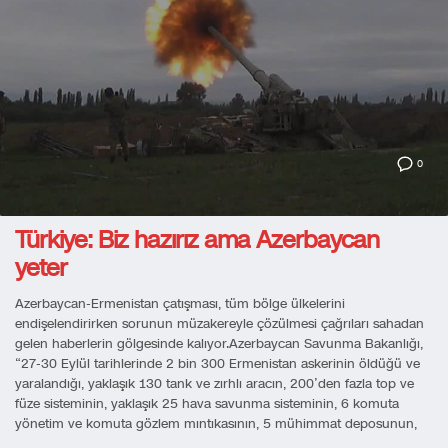
0
Türkiye: Biz hazırız ama Azerbaycan
yeter
Azerbaycan-Ermenistan çatışması, tüm bölge ülkelerini
endişelendirirken sorunun müzakereyle çözülmesi çağrıları sahadan
gelen haberlerin gölgesinde kalıyor.Azerbaycan Savunma Bakanlığı,
“27-30 Eylül tarihlerinde 2 bin 300 Ermenistan askerinin öldüğü ve
yaralandığı, yaklaşık 130 tank ve zırhlı aracın, 200’den fazla top ve
füze sisteminin, yaklaşık 25 hava savunma sisteminin, 6 komuta
yönetim ve komuta gözlem mıntıkasının, 5 mühimmat deposunun,