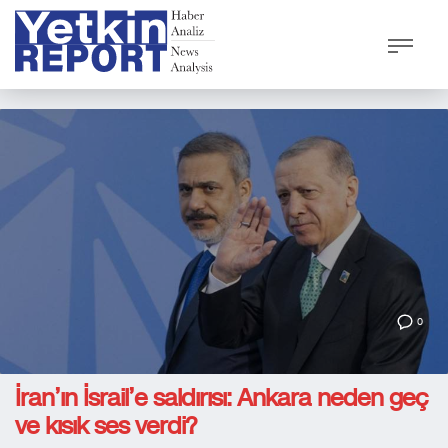
0
İran’ın İsrail’e saldırısı: Ankara neden geç
ve kısık ses verdi?