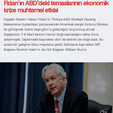
Fidan’ın ABD’deki temaslarının ekonomik
krize muhtemel etkisi
Dışişleri Bakanı Hakan Fidan’ın Türkiye-ABD Stratejik Diyalog
Mekanizma toplantıları çerçevesinde Amerikalı karşıtı Antony Blinken
ile görüşmek üzere Vaşington’a gideceğini duyurmuş ancak
Dışişlerinin 7-8 Mart tarihini henüz doğrulamadığını daha önce
aktarmıştık. Diplomatik kaynaklar dün de tarihini de doğruladı. Bu
arada bir gelişme daha meydana geldi. İstihbarat kaynakları MİT
Başkanı İbrahim Kalın’ın da CIA Başkanı William Burns
0