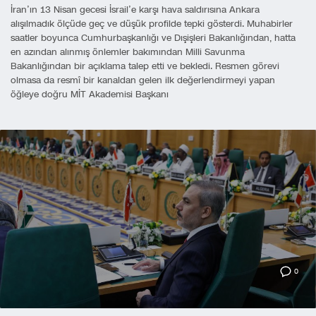
İran’ın 13 Nisan gecesi İsrail’e karşı hava saldırısına Ankara
alışılmadık ölçüde geç ve düşük profilde tepki gösterdi. Muhabirler
saatler boyunca Cumhurbaşkanlığı ve Dışişleri Bakanlığından, hatta
en azından alınmış önlemler bakımından Milli Savunma
Bakanlığından bir açıklama talep etti ve bekledi. Resmen görevi
olmasa da resmî bir kanaldan gelen ilk değerlendirmeyi yapan
öğleye doğru MİT Akademisi Başkanı
0