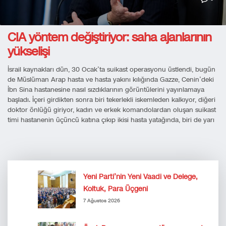
CIA yöntem değiştiriyor: saha ajanlarının
yükselişi
İsrail kaynakları dün, 30 Ocak’ta suikast operasyonu üstlendi, bugün
de Müslüman Arap hasta ve hasta yakını kılığında Gazze, Cenin’deki
İbn Sina hastanesine nasıl sızdıklarının görüntülerini yayınlamaya
başladı. İçeri girdikten sonra biri tekerlekli iskemleden kalkıyor, diğeri
doktor önlüğü giriyor, kadın ve erkek komandolardan oluşan suikast
timi hastanenin üçüncü katına çıkıp ikisi hasta yatağında, biri de yarı
Yeni Parti’nin Yeni Vaadi ve Delege,
Koltuk, Para Üçgeni
7 Ağustos 2026