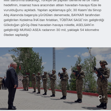
Milli Savunma Bakanlığı, Türkiye’de yapılan deneme ile bir hava
hedefinin, insansız hava aracından atılan havadan-havaya füze ile
vurulduğunu açıkladı. Yapılan açıklamaya gör, 30 Kasım’da Sinop
Atış Alanında başarıyla yürütülen denemede, BAYKAR tarafından
geliştirilen Kızılelma İHA’dan fırlatılan, TÜBİTAK SAGE’nin geliştirdiği
Gökdoğan görüş-ötesi havadan-havaya roketle, ASELSAN’ın
geliştirdiği MURAD ASEA radarının 30 mil, yaklaşık 54 kilometre
öteden saptadığı
0