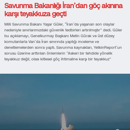
Savunma Bakanlığı İran’dan göç akınına
karşı teyakkuza geçti
Milli Savunma Bakanı Yaşar Güler, “İran’da yaşanan son olaylar
nedeniyle sınırlarımızdaki güvenlik tedbirleri artırılmıştır” dedi. Güler
bu açıklamayı, Genelkurmay Başkanı Metin Gürak ve üst düzey
komutanlarla Van’da İran sınırında yaptığı inceleme ve
denetlemelerden sonra yaptı. Savunma kaynakları, YetkinReport’un
sorusu üzerine arttırılan önlemlerin “Askeri bir tehdide yönelik
teyakkuz değil, olası kitlesel göç ihtimaline karşı bir teyakkuz”