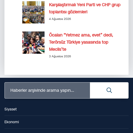
Karşılaştırmalı Yeni Parti ve CHP grup
toplantısı gözlemleri
4 Ağustos 2026
Öcalan “Yetmez ama, evet” dedi,
Terörsüz Türkiye yasasında top
Meclis’te
3 Ağustos 2026
Haberler arşivinde arama yapın...
Siyaset
Ekonomi