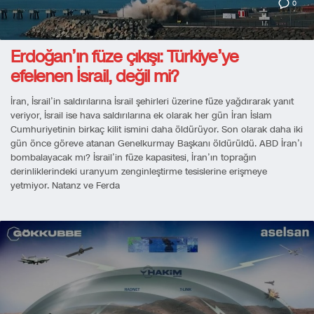
0
Erdoğan’ın füze çıkışı: Türkiye’ye
efelenen İsrail, değil mi?
İran, İsrail’in saldırılarına İsrail şehirleri üzerine füze yağdırarak yanıt
veriyor, İsrail ise hava saldırılarına ek olarak her gün İran İslam
Cumhuriyetinin birkaç kilit ismini daha öldürüyor. Son olarak daha iki
gün önce göreve atanan Genelkurmay Başkanı öldürüldü. ABD İran’ı
bombalayacak mı? İsrail’in füze kapasitesi, İran’ın toprağın
derinliklerindeki uranyum zenginleştirme tesislerine erişmeye
yetmiyor. Natanz ve Ferda