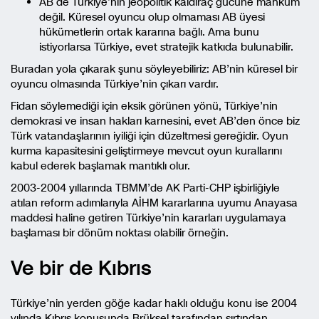
AB de Türkiye’nin jeopolitik kaldıraç gücüne mahkûm
değil. Küresel oyuncu olup olmaması AB üyesi
hükümetlerin ortak kararına bağlı. Ama bunu
istiyorlarsa Türkiye, evet stratejik katkıda bulunabilir.
Buradan yola çıkarak şunu söyleyebiliriz: AB’nin küresel bir
oyuncu olmasında Türkiye’nin çıkarı vardır.
Fidan söylemediği için eksik görünen yönü, Türkiye’nin
demokrasi ve insan hakları karnesini, evet AB’den önce biz
Türk vatandaşlarının iyiliği için düzeltmesi gereğidir. Oyun
kurma kapasitesini geliştirmeye mevcut oyun kurallarını
kabul ederek başlamak mantıklı olur.
2003-2004 yıllarında TBMM’de AK Parti-CHP işbirliğiyle
atılan reform adımlarıyla AİHM kararlarına uyumu Anayasa
maddesi haline getiren Türkiye’nin kararları uygulamaya
başlaması bir dönüm noktası olabilir örneğin.
Ve bir de Kıbrıs
Türkiye’nin yerden göğe kadar haklı olduğu konu ise 2004
yılında Kıbrıs konusunda Brüksel tarafından sırtından