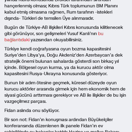
hançerlenmiş olması; Kıbrıs Türk toplumunun BM Planını
kabul etmiş olmasına rağmen, Rum tarafının -istekleri
dışında- Türkleri de temsilen Üye alınmasıdır.
Bugün de Türkiye-AB ilişkileri Kıbrıs konusunda kilitlenecek
gibi görünüyor, son gelişmeleri Yusuf Kanlı’nın
bu
bağlantıdaki
yazısından okuyabilirsiniz.
Türkiye kendi coğrafyasına oyun bozma kapasitesini
Suriye’den Libya’ya, Doğu Akdeniz’den Azerbaycan’a dek
stratejik önemi bulunan sahalarda gösterdi son birkaç yıl
içinde. Bölgesel oyun kurma, ya da kurucu aktör olma
kapasitesini Rusya-Ukrayna konusunda gösteriyor.
Bunun bir adım ötesine geçmek, küresel düzeyde oyun
kurucu aktörler arasında girmek için hem ekonomik hem de
siyasi gücünü arttırması gerekiyor ve AB ile ilişkiler de bu işin
vazgeçilmez parçası.
Fidan aslında onu söylüyor.
Bir son not: Fidan’ın konuşması ardından Büyükelçiler
konferansında düzenlenen ilk panele Fidan’ın ev