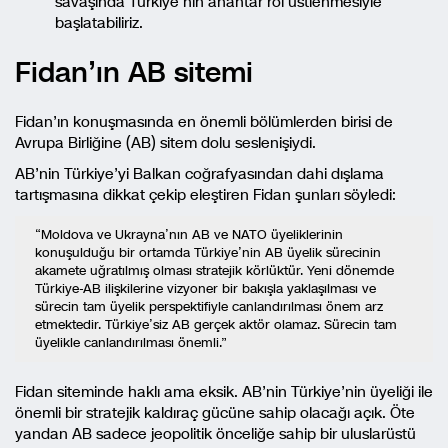
savaşında Türkiye’nin anahtar rol üstlenmesiyle
başlatabiliriz.
Fidan’ın AB sitemi
Fidan’ın konuşmasında en önemli bölümlerden birisi de
Avrupa Birliğine (AB) sitem dolu seslenişiydi.
AB’nin Türkiye’yi Balkan coğrafyasından dahi dışlama
tartışmasına dikkat çekip eleştiren Fidan şunları söyledi:
“Moldova ve Ukrayna’nın AB ve NATO üyeliklerinin
konuşulduğu bir ortamda Türkiye’nin AB üyelik sürecinin
akamete uğratılmış olması stratejik körlüktür. Yeni dönemde
Türkiye-AB ilişkilerine vizyoner bir bakışla yaklaşılması ve
sürecin tam üyelik perspektifiyle canlandırılması önem arz
etmektedir. Türkiye’siz AB gerçek aktör olamaz. Sürecin tam
üyelikle canlandırılması önemli.”
Fidan siteminde haklı ama eksik. AB’nin Türkiye’nin üyeliği ile
önemli bir stratejik kaldıraç gücüne sahip olacağı açık. Öte
yandan AB sadece jeopolitik önceliğe sahip bir uluslarüstü