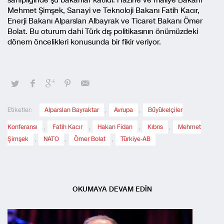
sahipliğinde şu bakanlar katıldı: Hazine ve maliye Bakanı
Mehmet Şimşek, Sanayi ve Teknoloji Bakanı Fatih Kacır,
Enerji Bakanı Alparslan Albayrak ve Ticaret Bakanı Ömer
Bolat. Bu oturum dahi Türk dış politikasının önümüzdeki
dönem öncelikleri konusunda bir fikir veriyor.
Etiketler:
Alparslan Bayraktar
,
Avrupa
,
Büyükelçiler
Konferansı
,
Fatih Kacır
,
Hakan Fidan
,
Kıbrıs
,
Mehmet
Şimşek
,
NATO
,
Ömer Bolat
,
Türkiye-AB
OKUMAYA DEVAM EDİN