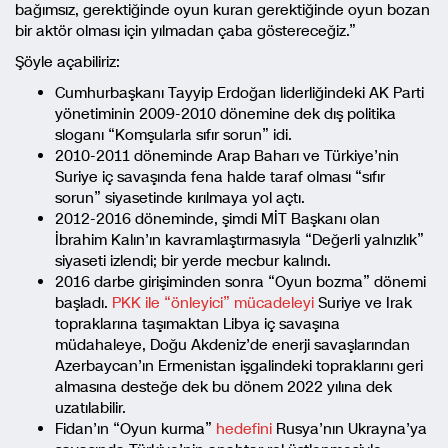
bağımsız, gerektiğinde oyun kuran gerektiğinde oyun bozan
bir aktör olması için yılmadan çaba göstereceğiz.”
Şöyle açabiliriz:
Cumhurbaşkanı Tayyip Erdoğan liderliğindeki AK Parti
yönetiminin 2009-2010 dönemine dek dış politika
sloganı “Komşularla sıfır sorun” idi.
2010-2011 döneminde Arap Baharı ve Türkiye’nin
Suriye iç savaşında fena halde taraf olması “sıfır
sorun” siyasetinde kırılmaya yol açtı.
2012-2016 döneminde, şimdi MİT Başkanı olan
İbrahim Kalın’ın kavramlaştırmasıyla “Değerli yalnızlık”
siyaseti izlendi; bir yerde mecbur kalındı.
2016 darbe girişiminden sonra “Oyun bozma” dönemi
başladı.
PKK ile “önleyici” mücadeleyi
Suriye ve Irak
topraklarına taşımaktan Libya iç savaşına
müdahaleye, Doğu Akdeniz’de enerji savaşlarından
Azerbaycan’ın Ermenistan işgalindeki topraklarını geri
almasına desteğe dek bu dönem 2022 yılına dek
uzatılabilir.
Fidan’ın “Oyun kurma”
hedefini
Rusya’nın Ukrayna’ya