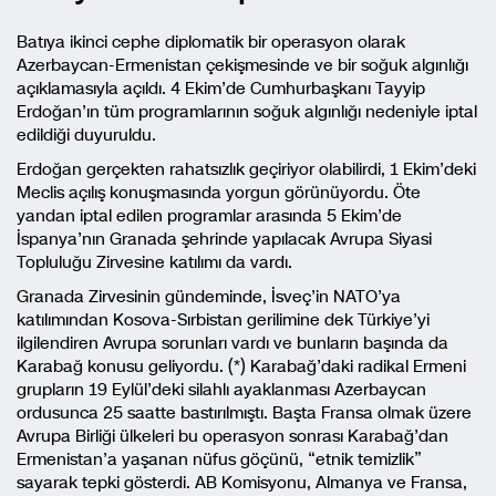
Batıya ikinci cephe diplomatik bir operasyon olarak
Azerbaycan-Ermenistan çekişmesinde ve bir soğuk algınlığı
açıklamasıyla açıldı. 4 Ekim’de Cumhurbaşkanı Tayyip
Erdoğan’ın tüm programlarının soğuk algınlığı nedeniyle iptal
edildiği duyuruldu.
Erdoğan gerçekten rahatsızlık geçiriyor olabilirdi, 1 Ekim’deki
Meclis açılış konuşmasında yorgun görünüyordu. Öte
yandan iptal edilen programlar arasında 5 Ekim’de
İspanya’nın Granada şehrinde yapılacak Avrupa Siyasi
Topluluğu Zirvesine katılımı da vardı.
Granada Zirvesinin gündeminde, İsveç’in NATO’ya
katılımından Kosova-Sırbistan gerilimine dek Türkiye’yi
ilgilendiren Avrupa sorunları vardı ve bunların başında da
Karabağ konusu geliyordu. (*) Karabağ’daki radikal Ermeni
grupların 19 Eylül’deki silahlı ayaklanması Azerbaycan
ordusunca 25 saatte bastırılmıştı. Başta Fransa olmak üzere
Avrupa Birliği ülkeleri bu operasyon sonrası Karabağ’dan
Ermenistan’a yaşanan nüfus göçünü, “etnik temizlik”
sayarak tepki gösterdi. AB Komisyonu, Almanya ve Fransa,