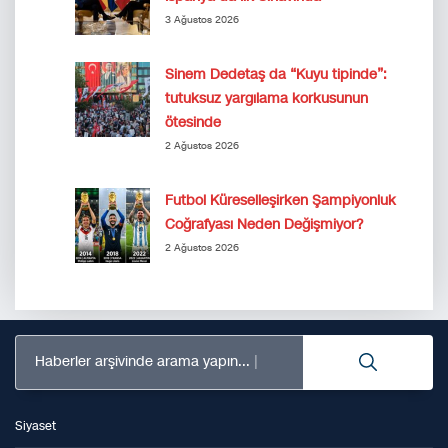
3 Ağustos 2026
Sinem Dedetaş da “Kuyu tipinde”:
tutuksuz yargılama korkusunun
ötesinde
2 Ağustos 2026
Futbol Küreselleşirken Şampiyonluk
Coğrafyası Neden Değişmiyor?
2 Ağustos 2026
Haberler arşivinde arama yapın...
Siyaset