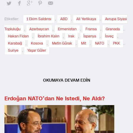
Etiketler:
1 Ekim Saldırısı
,
ABD
,
Ali Yerlikaya
,
Avrupa Siyasi
Topluluğu
,
Azerbaycan
,
Ermenistan
,
Fransa
,
Granada
,
Hakan Fidan
,
İbrahim Kalın
,
Irak
,
İspanya
,
İsveç
,
Karabağ
,
Kosova
,
Metin Gürak
,
Mit
,
NATO
,
PKK
,
Suriye
,
Yaşar Güler
OKUMAYA DEVAM EDİN
Erdoğan NATO’dan Ne Istedi, Ne Aldı?