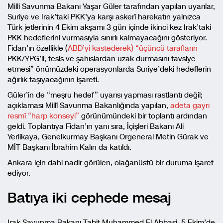
Milli Savunma Bakanı Yaşar Güler tarafından yapılan uyarılar,
Suriye ve Irak’taki PKK’ya karşı askerî harekatın yalnızca
Türk jetlerinin 4 Ekim akşamı 3 gün içinde ikinci kez Irak’taki
PKK hedeflerini vurmasıyla sınırlı kalmayacağını gösteriyor.
Fidan’ın özellikle (
ABD’yi kastederek) “üçüncü tarafların
PKK/YPG’li, tesis ve şahıslardan uzak durmasını tavsiye
etmesi” önümüzdeki operasyonlarda Suriye’deki hedeflerin
ağırlık taşıyacağının işareti.
Güler’in de “meşru hedef” uyarısı yapması rastlantı değil;
açıklaması Millî Savunma Bakanlığında yapılan,
adeta gayrı
resmî “harp konseyi”
görünümündeki bir toplantı ardından
geldi. Toplantıya Fidan’ın yanı sıra, İçişleri Bakanı Ali
Yerlikaya, Genelkurmay Başkanı Orgeneral Metin Gürak ve
MİT Başkanı İbrahim Kalın da katıldı.
Ankara için dahi nadir görülen, olağanüstü bir duruma işaret
ediyor.
Batıya iki cephede mesaj
Irak Savunma Bakanı Tabit Muhammed El Abbasi, 5 Ekim’de