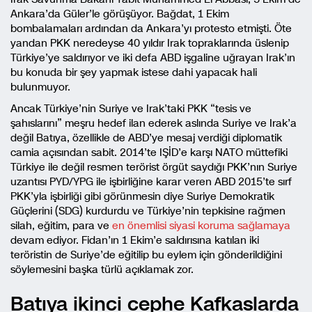
Ankara’da Güler’le görüşüyor. Bağdat, 1 Ekim
bombalamaları ardından da Ankara’yı protesto etmişti. Öte
yandan PKK neredeyse 40 yıldır Irak topraklarında üslenip
Türkiye’ye saldırıyor ve iki defa ABD işgaline uğrayan Irak’ın
bu konuda bir şey yapmak istese dahi yapacak hali
bulunmuyor.
Ancak Türkiye’nin Suriye ve Irak’taki PKK “tesis ve
şahıslarını” meşru hedef ilan ederek aslında Suriye ve Irak’a
değil Batıya, özellikle de ABD’ye mesaj verdiği diplomatik
camia açısından sabit. 2014’te IŞİD’e karşı NATO müttefiki
Türkiye ile değil resmen terörist örgüt saydığı PKK’nın Suriye
uzantısı PYD/YPG ile işbirliğine karar veren ABD 2015’te sırf
PKK’yla işbirliği gibi görünmesin diye Suriye Demokratik
Güçlerini (SDG) kurdurdu ve Türkiye’nin tepkisine rağmen
silah, eğitim, para ve
en önemlisi siyasi koruma sağlamaya
devam ediyor. Fidan’ın 1 Ekim’e saldırısına katılan iki
teröristin de Suriye’de eğitilip bu eylem için gönderildiğini
söylemesini başka türlü açıklamak zor.
Batıya ikinci cephe Kafkaslarda