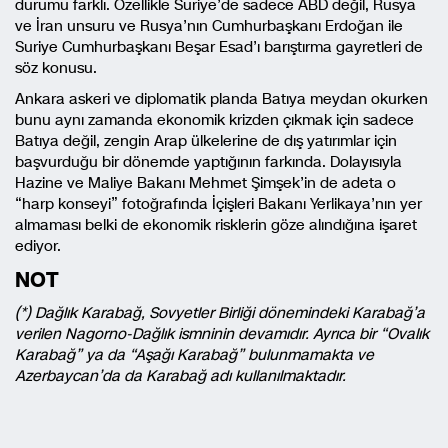
durumu farklı. Özellikle Suriye’de sadece ABD değil, Rusya
ve İran unsuru ve Rusya’nın Cumhurbaşkanı Erdoğan ile
Suriye Cumhurbaşkanı Beşar Esad’ı barıştırma gayretleri de
söz konusu.
Ankara askeri ve diplomatik planda Batıya meydan okurken
bunu aynı zamanda ekonomik krizden çıkmak için sadece
Batıya değil, zengin Arap ülkelerine de dış yatırımlar için
başvurduğu bir dönemde yaptığının farkında. Dolayısıyla
Hazine ve Maliye Bakanı Mehmet Şimşek’in de adeta o
“harp konseyi” fotoğrafında İçişleri Bakanı Yerlikaya’nın yer
almaması belki de ekonomik risklerin göze alındığına işaret
ediyor.
NOT
(*) Dağlık Karabağ, Sovyetler Birliği dönemindeki Karabağ’a
verilen Nagorno-Dağlık ismninin devamıdır. Ayrıca bir “Ovalık
Karabağ” ya da “Aşağı Karabağ” bulunmamakta ve
Azerbaycan’da da Karabağ adı kullanılmaktadır.